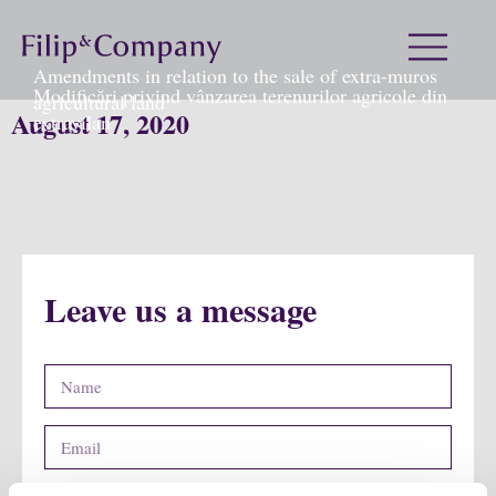
Amendments in relation to the sale of extra-muros
Modificări privind vânzarea terenurilor agricole din
agricultural land
August 17, 2020
extravilan
Leave us a message