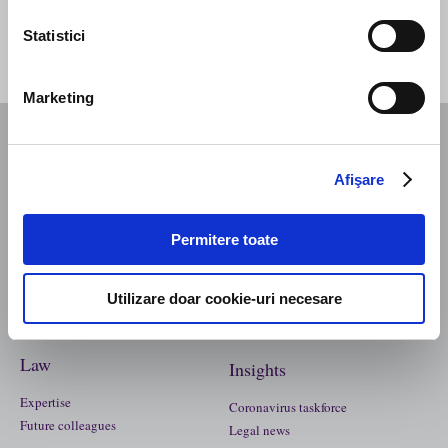
Statistici
Marketing
Business
Afişare
Story
The team
Manifesto
Firm structure
Contact Us
Culture
Permitere toate
Recognitions
Utilizare doar cookie-uri necesare
Law
Insights
Expertise
Coronavirus taskforce
Future colleagues
Legal news