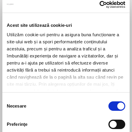
Acest site utilizează cookie-uri
Utilizăm cookie-uri pentru a asigura buna funcționare a
Send message
site-ului web și a spori performanțele conținutului
acestuia, precum și pentru a analiza traficul și a
îmbunătăți experiența de navigare a vizitatorilor, dar și
pentru a-i ajuta pe utilizatori să efectueze diverse
activități fără a trebui să reintroducă informații atunci
când navighează de la o pagină la alta sau când revin pe
Subscribe to our newsletter
site mai târziu. Prin alegerea opțiunilor de mai jos, îți
exprimi acordul explicit de stocare a cookies pe care le-
Stay up to date with the latest. Join Our Email List.
ai selectat. Citeste Politica privind cookies
Click aici
.
Selecția
Necesare
consimțământului
Preferinţe