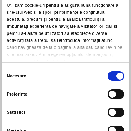
Utilizăm cookie-uri pentru a asigura buna funcționare a
Stay up to date with the latest. Join Our Email List.
site-ului web și a spori performanțele conținutului
acestuia, precum și pentru a analiza traficul și a
îmbunătăți experiența de navigare a vizitatorilor, dar și
pentru a-i ajuta pe utilizatori să efectueze diverse
activități fără a trebui să reintroducă informații atunci
când navighează de la o pagină la alta sau când revin pe
site mai târziu. Prin alegerea opțiunilor de mai jos, îți
exprimi acordul explicit de stocare a cookies pe care le-
ai selectat. Citeste Politica privind cookies
Click aici
.
Selecția
Story
Necesare
consimțământului
Manifesto
Contact Us
Preferinţe
Business
Statistici
The team
Firm structure
Culture
Marketing