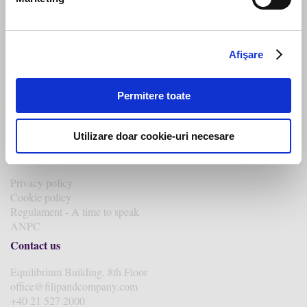
Recognitions
Law
Expertise
Afişare
Future colleagues
Insights
Permitere toate
Coronavirus taskforce
Legal news
Press releases
Utilizare doar cookie-uri necesare
Legal
Privacy policy
Cookie policy
Regulament - A time to speak
ANPC
Contact us
Equilibrium Building, 8th Floor
office@filipandcompany.com
+40 21 527 2000