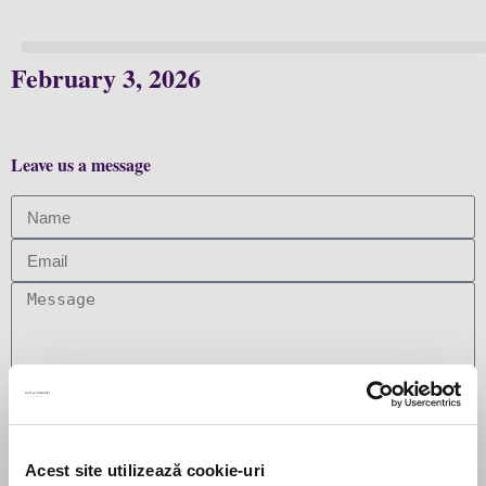
Retrospectiva anului 2025 în materie de concurență
February 3, 2026
și la ce să ne așteptăm în 2026
Leave us a message
Send message
Subscribe to our newsletter
Acest site utilizează cookie-uri