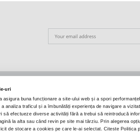
ie-uri
Insights
Legal
a asigura buna funcționare a site-ului web și a spori performanțel
Coronavirus taskforce
Privacy policy
 analiza traficul și a îmbunătăți experiența de navigare a vizitato
leagues
Legal news
Cookie policy
ori să efectueze diverse activități fără a trebui să reintroducă info
Press releases
Regulament - A time to
ină la alta sau când revin pe site mai târziu. Prin alegerea opți
ANPC
licit de stocare a cookies pe care le-ai selectat. Citeste Politica 