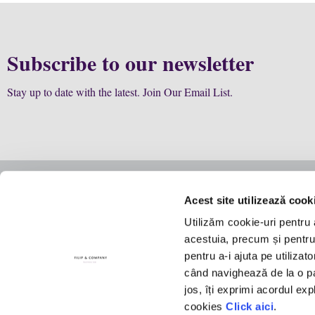
Subscribe to our newsletter
Stay up to date with the latest. Join Our Email List.
Acest site utilizează cook
Business
Law
Utilizăm cookie-uri pentru 
Story
The team
Expertise
acestuia, precum și pentru a
Manifesto
Firm structure
Future col
pentru a-i ajuta pe utilizat
Contact Us
Culture
când navighează de la o pag
Recognitions
jos, îți exprimi acordul exp
cookies
Click aici
.