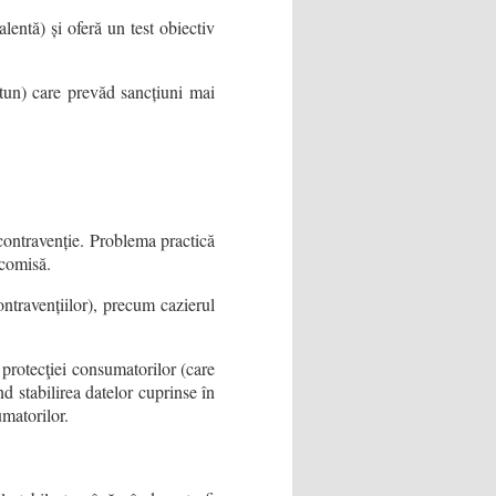
lentă) și oferă un test obiectiv
tun) care prevăd sancțiuni mai
contravenție. Problema practică
 comisă.
ontravențiilor), precum cazierul
protecţiei consumatorilor (care
d stabilirea datelor cuprinse în
matorilor.