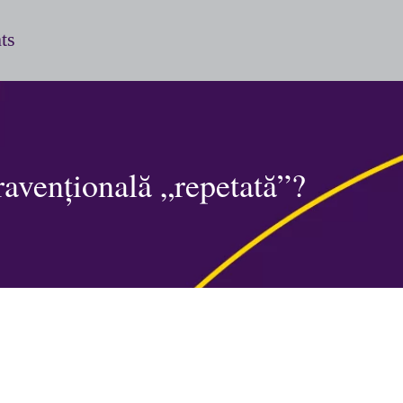
ts
ravențională „repetată”?