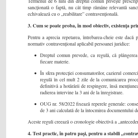
Termenul de 6 luni din dreptul comun privește prescripți
sancționată o faptă, nu cât timp rămâne relevantă sancț
echivalează cu o „reabilitare” contravențională.
3. Cum se poate proba,
în mod
obiectiv, existența pr
Pentru a aprecia repetarea, întrebarea-cheie este dacă p
normativ contravențional aplicabil persoanei juridice:
Dreptul comun prevede, ca regulă, că plângerea c
fiecare materie.
În sfera protecției consumatorilor, cazierul comer
regulă în cel mult 2 zile de la comunicarea proc
definitivă a hotărârii de respingere, însă mențiunea
radierea intervine la 3 ani de la înregistrare.
OUG nr. 58/2022 fixează reperele generale: consem
de 3 ani calculată de la întocmirea documentului de
Aceste reguli creează o cronologie obiectivă a „antecedent
4. Test practic, în patru pași, pentru a stabili „contr