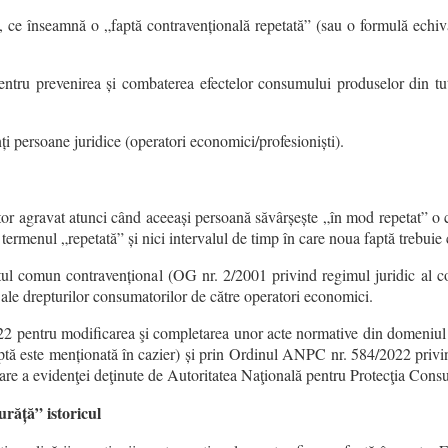
că, ce înseamnă o „faptă contravențională repetată” (sau o formulă echiva
entru prevenirea și combaterea efectelor consumului produselor din tu
ți persoane juridice (operatori economici/profesioniști).
or agravat atunci când aceeași persoană săvârșește „în mod repetat” o 
 termenul „repetată” și nici intervalul de timp în care noua faptă trebuie
eptul comun contravențional (OG nr. 2/2001 privind regimul juridic al c
ale drepturilor consumatorilor de către operatori economici.
2 pentru modificarea şi completarea unor acte normative din domeniul 
faptă este menționată în cazier) și prin Ordinul ANPC nr. 584/2022 privin
tare a evidenţei deţinute de Autoritatea Naţională pentru Protecţia Consu
urăță” istoricul