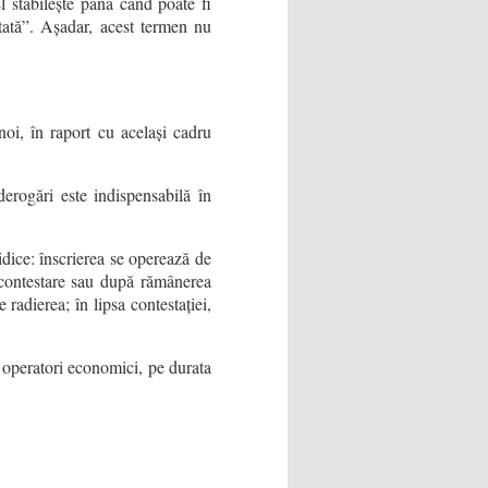
l stabilește până când poate fi
etată”. Așadar, acest termen nu
noi, în raport cu același cadru
erogări este indispensabilă în
dice: înscrierea se operează de
 contestare sau după rămânerea
 radierea; în lipsa contestației,
 operatori economici, pe durata