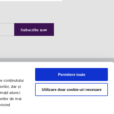
Contact us
Permitere toate
e conținutului
Equilibrium Building, 8th
rilor, dar și
Floor
Utilizare doar cookie-uri necesare
rmații atunci
office@filipandcompany.com
 speak
unilor de mai
+40 21 527 2000
privind