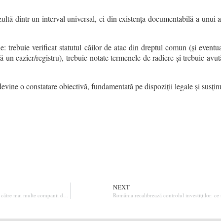
zultă dintr-un interval universal, ci din existența documentabilă a unui 
e: trebuie verificat statutul căilor de atac din dreptul comun (și eventu
stă un cazier/registru), trebuie notate termenele de radiere și trebuie av
evine o constatare obiectivă, fundamentată pe dispoziții legale și susținu
NEXT
„EMPLOYEE-SHARING” – o soluție practică pentru partajarea unui angajat de către mai multe companii din același grup
România recalibrează controlul investițiilor: c