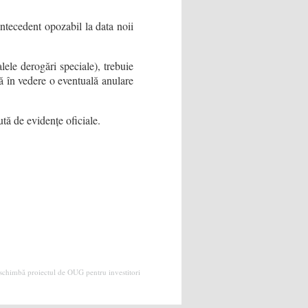
antecedent opozabil la data noii
alele derogări speciale), trebuie
ută în vedere o eventuală anulare
tă de evidențe oficiale.
e schimbă proiectul de OUG pentru investitori