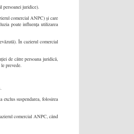
l persoanei juridice).
cazierul comercial ANPC) și care
luzia poate influența utilizarea
revăzută). În cazierul comercial
ției de către persoana juridică,
 le prevede.
.
 a exclus suspendarea, folosirea
n cazierul comercial ANPC, când