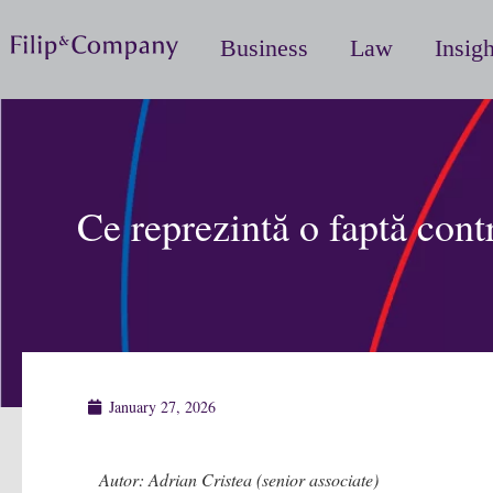
Business
Law
Insigh
Ce reprezintă o faptă cont
January 27, 2026
Autor: Adrian Cristea (senior associate)