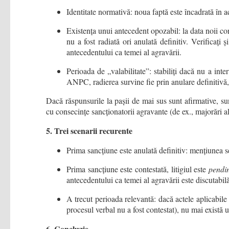
Identitate normativă: noua faptă este încadrată în a
Existența unui antecedent opozabil: la data noii co
nu a fost radiată ori anulată definitiv. Verificați
antecedentului ca temei al agravării.
Perioada de „valabilitate”: stabiliți dacă nu a int
ANPC, radierea survine fie prin anulare definitivă, f
Dacă răspunsurile la pașii de mai sus sunt afirmative, sun
cu consecințe sancționatorii agravante (de ex., majorări 
5. Trei scenarii
recurente
Prima sancțiune este anulată definitiv: mențiunea 
Prima sancțiune este contestată, litigiul este
pendi
antecedentului ca temei al agravării este discutabil
A trecut perioada relevantă: dacă actele aplicabi
procesul verbal nu a fost contestat), nu mai există u
6. Concluzie