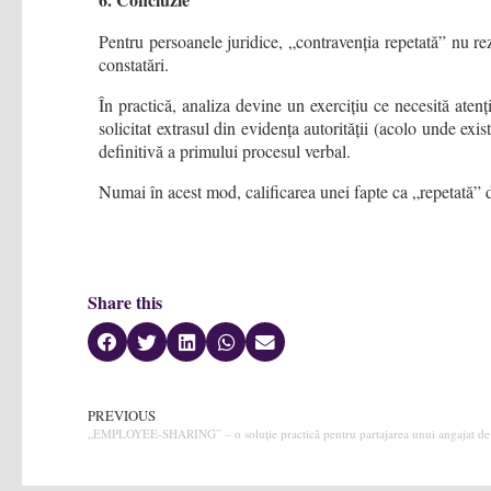
Pentru persoanele juridice, „contravenția repetată” nu re
constatări.
În practică, analiza devine un exercițiu ce necesită atenți
solicitat extrasul din evidența autorității (acolo unde exi
definitivă a primului procesul verbal.
Numai în acest mod, calificarea unei fapte ca „repetată” d
Share this
PREVIOUS