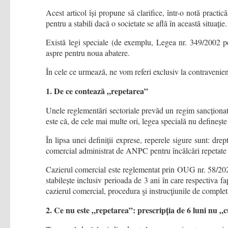
Acest articol își propune să clarifice, într-o notă practi
pentru a stabili dacă o societate se află în această situație.
Există legi speciale (de exemplu, Legea nr. 349/2002 p
aspre pentru noua abatere.
În cele ce urmează, ne vom referi exclusiv la contravenien
1. De ce contează „repetarea”
Unele reglementări sectoriale prevăd un regim sancționat
este că, de cele mai multe ori, legea specială nu definește
În lipsa unei definiții exprese, reperele sigure sunt: dr
comercial administrat de ANPC pentru încălcări repetate 
Cazierul comercial este reglementat prin OUG nr. 58/202
stabilește inclusiv perioada de 3 ani în care respectiva 
cazierul comercial, procedura şi instrucţiunile de comple
2. Ce nu este „repetarea”: prescripția de 6 luni nu „c