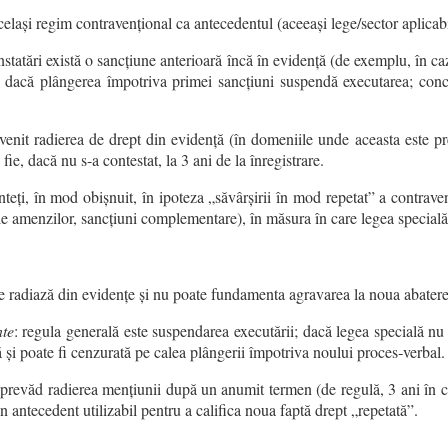
celași regim contravențional ca antecedentul (aceeași lege/sector aplicabi
nstatări există o sancțiune anterioară încă în evidență (de exemplu, în 
 și dacă plângerea împotriva primei sancțiuni suspendă executarea; conc
ervenit radierea de drept din evidență (în domeniile unde aceasta este p
ie, dacă nu s-a contestat, la 3 ani de la înregistrare.
teți, în mod obișnuit, în ipoteza „săvârșirii în mod repetat” a contraven
ale amenzilor, sancțiuni complementare), în măsura în care legea specială
se radiază din evidențe și nu poate fundamenta agravarea la noua abatere
nte
: regula generală este suspendarea executării; dacă legea specială nu
ă și poate fi cenzurată pe calea plângerii împotriva noului proces‑verbal.
le prevăd radierea mențiunii după un anumit termen (de regulă, 3 ani î
n antecedent utilizabil pentru a califica noua faptă drept „repetată”.