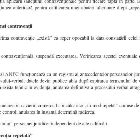
a aplicării sancțiunii contravenționale pentru fiecare faptă în parte. E
iunea anterioară pentru calificarea unei abateri ulterioare drept „rep
imei contravenții
rima contravenție „există” ca reper opozabil la data constatării celei 
ontravențională suspendă executarea. Verificarea acestei eventuale d
cial ANPC funcționează ca un registru al antecedentelor persoanelor juri
esului‑verbal; datele devin publice abia după expirarea termenului de
 există tehnic în evidență; anularea definitivă a procesului verbal atrage
narea în cazierul comercial a încălcărilor „în mod repetat” comise de
 control; anularea în instanță determină radierea.
ului” persoanei juridice, independent de alte calificări.
avenția repetată”