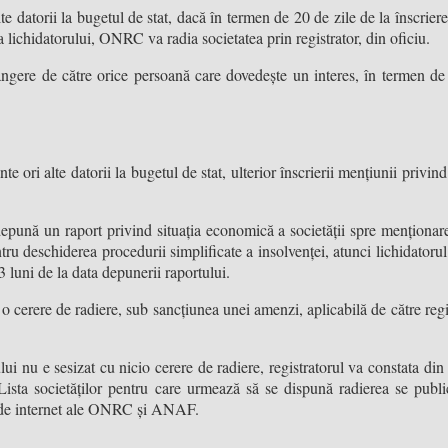
alte datorii la bugetul de stat, dacă în termen de 20 de zile de la înscrier
 lichidatorului, ONRC va radia societatea prin registrator, din oficiu.
ângere de către orice persoană care dovedește un interes, în termen de 
tante ori alte datorii la bugetul de stat, ulterior înscrierii mențiunii pri
 depună un raport privind situația economică a societății spre menționare
tru deschiderea procedurii simplificate a insolvenței, atunci lichidatorul
 luni de la data depunerii raportului.
o cerere de radiere, sub sancțiunea unei amenzi, aplicabilă de către regis
ui nu e sesizat cu nicio cerere de radiere, registratorul va constata din 
. Lista societăților pentru care urmează să se dispună radierea se publi
le de internet ale ONRC și ANAF.