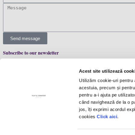
Send message
Subscribe to our newsletter
Stay up to date with the latest. Join Our Email List.
Acest site utilizează cook
Utilizăm cookie-uri pentru 
Business
Law
acestuia, precum și pentru a
Story
pentru a-i ajuta pe utilizat
The team
Expertise
Manifesto
când navighează de la o pag
Firm structure
Future co
Contact Us
jos, îți exprimi acordul exp
Culture
cookies
Click aici
.
Recognitions