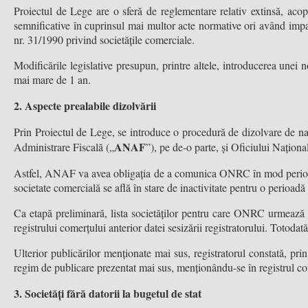
Proiectul de Lege are o sferă de reglementare relativ extinsă, acop
semnificative în cuprinsul mai multor acte normative ori având imp
nr. 31/1990 privind societățile comerciale.
Modificările legislative presupun, printre altele, introducerea unei n
mai mare de 1 an.
2. Aspecte prealabile dizolvării
Prin Proiectul de Lege, se introduce o procedură de dizolvare de na
ANAF
Administrare Fiscală („
”), pe de-o parte, și Oficiului Naționa
Astfel, ANAF va avea obligația de a comunica ONRC în mod periodic o l
societate comercială se află în stare de inactivitate pentru o perioad
Ca etapă preliminară, lista societăților pentru care ONRC urmează să
registrului comerțului anterior datei sesizării registratorului. Totod
Ulterior publicărilor menționate mai sus, registratorul constată, pri
regim de publicare prezentat mai sus, menționându-se în registrul com
3. Societăți fără datorii la bugetul de stat