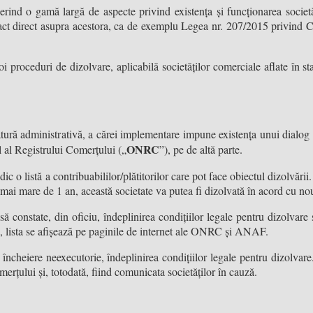
erind o gamă largă de aspecte privind existența și funcționarea societ
act direct asupra acestora, ca de exemplu Legea nr. 207/2015 privind 
oi proceduri de dizolvare, aplicabilă societăților comerciale aflate în st
tură administrativă, a cărei implementare impune existența unui dialog
ONRC
l al Registrului Comerțului („
”), pe de altă parte.
istă a contribuabililor/plătitorilor care pot face obiectul dizolvării. C
ă mai mare de 1 an, această societate va putea fi dizolvată în acord cu n
 constate, din oficiu, îndeplinirea condițiilor legale pentru dizolvare 
ată, lista se afișează pe paginile de internet ale ONRC și ANAF.
n încheiere neexecutorie, îndeplinirea condițiilor legale pentru dizolva
erțului și, totodată, fiind comunicata societăților în cauză.