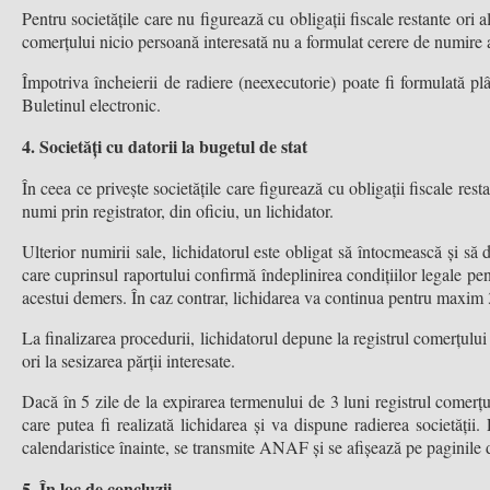
Pentru societățile care nu figurează cu obligații fiscale restante ori 
comerțului nicio persoană interesată nu a formulat cerere de numire a
Împotriva încheierii de radiere (neexecutorie) poate fi formulată pl
Buletinul electronic.
4. Societăți cu datorii la bugetul de stat
În ceea ce privește societățile care figurează cu obligații fiscale res
numi prin registrator, din oficiu, un lichidator.
Ulterior numirii sale, lichidatorul este obligat să întocmească și să
care cuprinsul raportului confirmă îndeplinirea condițiilor legale pen
acestui demers. În caz contrar, lichidarea va continua pentru maxim 3
La finalizarea procedurii, lichidatorul depune la registrul comerțului 
ori la sesizarea părții interesate.
Dacă în 5 zile de la expirarea termenului de 3 luni registrul comerțul
care putea fi realizată lichidarea și va dispune radierea societății
calendaristice înainte, se transmite ANAF și se afișează pe pagini
5. În loc de concluzii