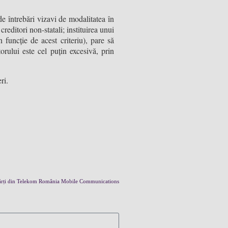
 de întrebări vizavi de modalitatea în
creditori non-statali; instituirea unui
n funcție de acest criteriu), pare să
torului este cel puțin excesivă, prin
ri.
 părți din Telekom România Mobile Communications