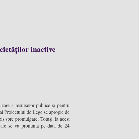
cietăților inactive
tizare a resurselor publice și pentru
 al Proiectului de Lege se apropie de
mis spre promulgare. Totuși, la acest
care se va pronunța pe data de 24