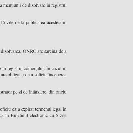
ea mențiunii de dizolvare în registrul
15 zile de la publicarea acesteia în
vind dizolvarea, ONRC are sarcina de a
 în registrul comerțului. În cazul în
 are obligația de a solicita începerea
trator pe zi de întârziere, din oficiu
oficiu că a expirat termenul legal în
că în Buletinul electronic cu 5 zile