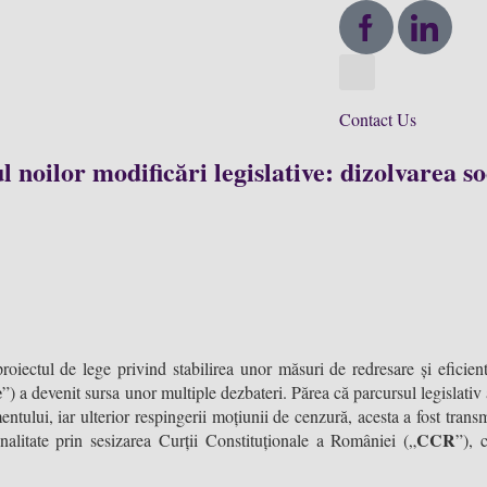
Contact Us
l noilor modificări legislative: dizolvarea so
proiectul de lege privind stabilirea unor măsuri de redresare și eficien
e
”) a devenit sursa unor multiple dezbateri. Părea că parcursul legislativ
ntului, iar ulterior respingerii moțiunii de cenzură, acesta a fost trans
CCR
alitate prin sesizarea Curții Constituționale a României („
”), 