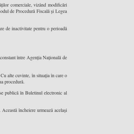
ăților comerciale, vizând modificări
Codul de Procedură Fiscală și Legea
are de inactivitate pentru o perioadă
 constant între Agenția Națională de
u alte cuvinte, în situația în care o
oua procedură.
se publică în Buletinul electronic al
re. Această încheiere urmează același