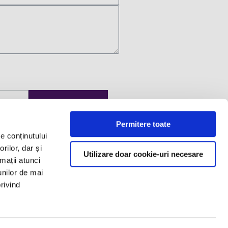
Permitere toate
e conținutului
Contact us
rilor, dar și
Utilizare doar cookie-uri necesare
rmații atunci
Equilibrium Building, 8th
unilor de mai
Floor
privind
 to
office@filipandcompany.com
+40 21 527 2000