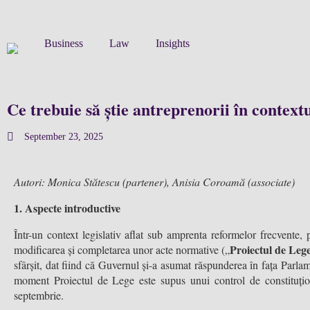
Business
Law
Insights
Ce trebuie să știe antreprenorii în contextu
September 23, 2025
Autori: Monica St
ătescu (partener), Anisia Coroamă (associate)
1. Aspecte introductive
Într-un context legislativ aflat sub amprenta reformelor frecvente, 
Proiectul de Leg
modificarea și completarea unor acte normative („
sfârșit, dat fiind că Guvernul și-a asumat răspunderea în fața Parlame
moment Proiectul de Lege este supus unui control de constituțion
septembrie.