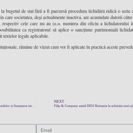
i la bugetul de stat fără a fi parcursă procedura lichidării ridică o serie
l in care societatea, deși actualmente inactiva, are acumulate datorii către 
t, respectiv cele care nu au (
n.n.
numirea din oficiu a lichidatorului î
osibilitatea ca registratorul să aplice o sancțiune patrimonială lichida
it textelor legale aplicabile.
ituționale, rămâne de văzut cum vor fi aplicate în practică aceste prevede
NEXT
Noi reguli pentru companiile cu activ net sub limita legală: cum sunt afectate distribuirea dividendelor și finanțarea intra-grup
Filip & Company asistă DIGI Romania la achiziția unei