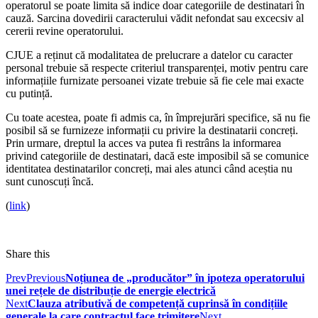
operatorul se poate limita să indice doar categoriile de destinatari în
cauză. Sarcina dovedirii caracterului vădit nefondat sau excecsiv al
cererii revine operatorului.
CJUE a reținut că modalitatea de prelucrare a datelor cu caracter
personal trebuie să respecte criteriul transparenței, motiv pentru care
informațiile furnizate persoanei vizate trebuie să fie cele mai exacte
cu putință.
Cu toate acestea, poate fi admis ca, în împrejurări specifice, să nu fie
posibil să se furnizeze informații cu privire la destinatarii concreți.
Prin urmare, dreptul la acces va putea fi restrâns la informarea
privind categoriile de destinatari, dacă este imposibil să se comunice
identitatea destinatarilor concreți, mai ales atunci când aceștia nu
sunt cunoscuți încă.
(
link
)
Share this
Prev
Previous
Noțiunea de „producător” în ipoteza operatorului
unei rețele de distribuție de energie electrică
Next
Clauza atributivă de competență cuprinsă în condițiile
generale la care contractul face trimitere
Next