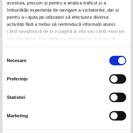
acestuia, precum și pentru a analiza traficul și a
îmbunătăți experiența de navigare a vizitatorilor, dar și
pentru a-i ajuta pe utilizatori să efectueze diverse
activități fără a trebui să reintroducă informații atunci
Think ahead!
când navighează de la o pagină la alta sau când revin pe
site mai târziu. Prin alegerea opțiunilor de mai jos, îți
exprimi acordul explicit de stocare a cookies pe care le-
ai selectat. Citeste Politica privind cookies
Click aici
.
Selecția
Necesare
consimțământului
Preferinţe
Statistici
Marketing