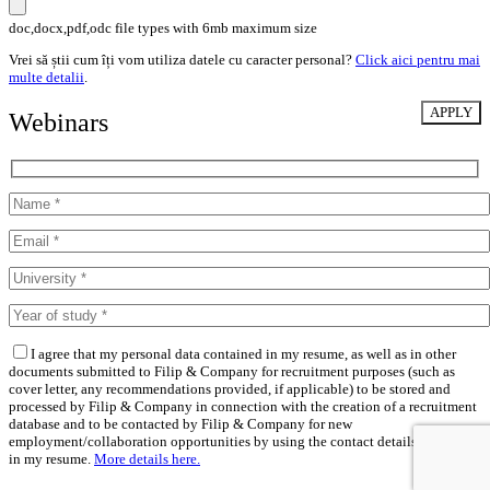
doc,docx,pdf,odc file types with 6mb maximum size
Vrei să știi cum îți vom utiliza datele cu caracter personal?
Click aici pentru mai
multe detalii
.
Webinars
I agree that my personal data contained in my resume, as well as in other
documents submitted to Filip & Company for recruitment purposes (such as
cover letter, any recommendations provided, if applicable) to be stored and
processed by Filip & Company in connection with the creation of a recruitment
database and to be contacted by Filip & Company for new
employment/collaboration opportunities by using the contact details included
in my resume.
More details here.