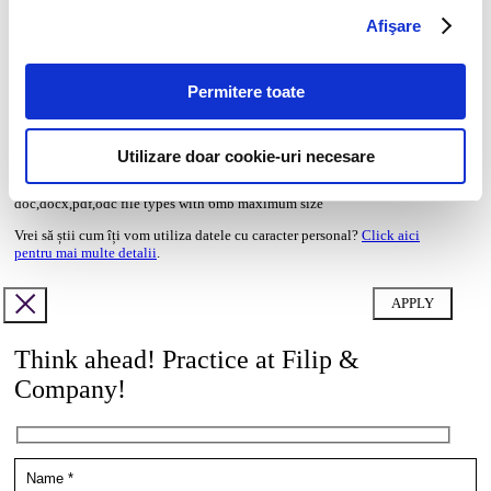
CV*
Afişare
doc,docx,pdf,odc file types with 6mb maximum size
Transcript of your grades*
Permitere toate
doc,docx,pdf,odc file types with 6mb maximum size
Utilizare doar cookie-uri necesare
Cover letter
doc,docx,pdf,odc file types with 6mb maximum size
Vrei să știi cum îți vom utiliza datele cu caracter personal?
Click aici
pentru mai multe detalii
.
Think ahead! Practice at Filip &
Company!