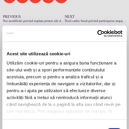
PREVIOUS
NEXT
Noi modificări privind neplata primei zile de concediu medical, aduse prin legea de aprobare a OUG nr. 91/2025
Noul cadru fiscal privind participarea angajaților la profit
Leave us a message
Acest site utilizează cookie-uri
Utilizăm cookie-uri pentru a asigura buna funcționare a
site-ului web și a spori performanțele conținutului
acestuia, precum și pentru a analiza traficul și a
îmbunătăți experiența de navigare a vizitatorilor, dar și
pentru a-i ajuta pe utilizatori să efectueze diverse
Send message
activități fără a trebui să reintroducă informații atunci
când navighează de la o pagină la alta sau când revin pe
Subscribe to our newsletter
site mai târziu. Prin alegerea opțiunilor de mai jos, îți
exprimi acordul explicit de stocare a cookies pe care le-
Stay up to date with the latest. Join Our Email List.
ai selectat. Citeste Politica privind cookies
Click aici
.
Selecția