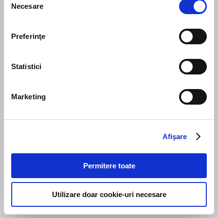
Necesare
consimțământului
Preferinţe
Statistici
Marketing
Story
Manifesto
Contact Us
Afişare
Business
The team
Permitere toate
Firm structure
Culture
Utilizare doar cookie-uri necesare
Recognitions
Law