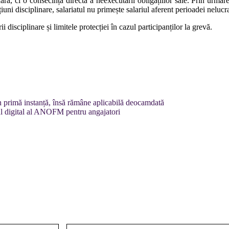
ară, ci o consecință directă a neexecutării obligațiilor sale. Prin urmare,
iuni disciplinare, salariatul nu primește salariul aferent perioadei nelucr
 disciplinare și limitele protecției în cazul participanților la grevă.
 primă instanță, însă rămâne aplicabilă deocamdată
ul digital al ANOFM pentru angajatori