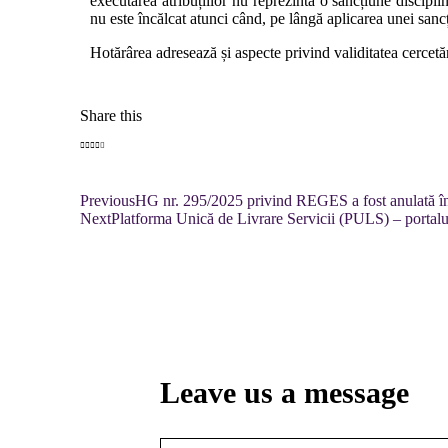
executarea atribuțiilor nu reprezintă o sancțiune disciplin
nu este încălcat atunci când, pe lângă aplicarea unei sancț
Hotărârea adresează și aspecte privind validitatea cercetării
Share this
Previous
HG nr. 295/2025 privind REGES a fost anulată în
Next
Platforma Unică de Livrare Servicii (PULS) – portal
Leave us a message