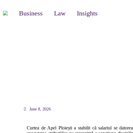
Business
Law
Insights
Curtea de Apel Ploiești: n
nu reprezintă o sancțiune 
June 8, 2026
Curtea de Apel Ploiești a stabilit că salariul se datore