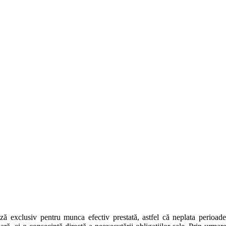
eplata salariului pentru perioad
disciplinară
ază exclusiv pentru munca efectiv prestată, astfel că neplata perioadel