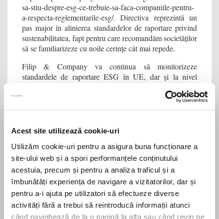
sa-stiu-despre-esg-ce-trebuie-sa-faca-companiile-pentru-
a-respecta-reglementarile-esg/. Directiva reprezintă un
pas major în alinierea standardelor de raportare privind
sustenabilitatea, fapt pentru care recomandăm societăților
să se familiarizeze cu noile cerințe cât mai repede.
Filip & Company va continua să monitorizeze
standardele de raportare ESG în UE, dar și la nivel
global.
***
Pentru orice aspecte privind asistența juridică în aspecte
Acest site utilizează cookie-uri
de dreptul mediului și ESG, vă rugăm să contactați
echipa specializată din cadrul Filip & Company aici:
Utilizăm cookie-uri pentru a asigura buna funcționare a
https://filipandcompany.com/practice-
site-ului web și a spori performanțele conținutului
area/environment/
.
Casa de avocatură Filip &
acestuia, precum și pentru a analiza traficul și a
Company este membra Legal Sustainability Alliance,
îmbunătăți experiența de navigare a vizitatorilor, dar și
având ca obiectiv reducerea emisiilor de carbon până la
pentru a-i ajuta pe utilizatori să efectueze diverse
zero până în 2024.
activități fără a trebui să reintroducă informații atunci
când navighează de la o pagină la alta sau când revin pe