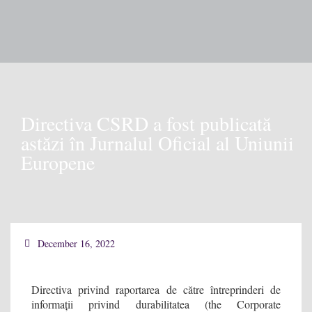
Our 
Directiva CSRD a fost publicată
astăzi în Jurnalul Oficial al Uniunii
Europene
December 16, 2022
Directiva privind raportarea de către întreprinderi de
informații privind durabilitatea (the Corporate