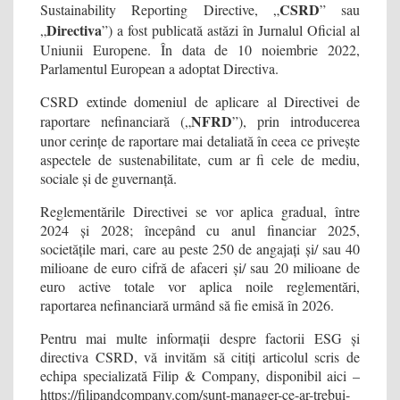
CSRD
Sustainability Reporting Directive, „
” sau
Directiva
„
”) a fost publicată astăzi în Jurnalul Oficial al
Uniunii Europene. În data de 10 noiembrie 2022,
Parlamentul European a adoptat Directiva.
CSRD extinde domeniul de aplicare al Directivei de
NFRD
raportare nefinanciară („
”), prin introducerea
unor cerințe de raportare mai detaliată în ceea ce privește
aspectele de sustenabilitate, cum ar fi cele de mediu,
sociale și de guvernanță.
Reglementările Directivei se vor aplica gradual, între
2024 și 2028; începând cu anul financiar 2025,
societățile mari, care au peste 250 de angajați și/ sau 40
milioane de euro cifră de afaceri și/ sau 20 milioane de
euro active totale vor aplica noile reglementări,
raportarea nefinanciară urmând să fie emisă în 2026.
Pentru mai multe informații despre factorii ESG și
directiva CSRD, vă invităm să citiți articolul scris de
echipa specializată Filip & Company, disponibil aici –
https://filipandcompany.com/sunt-manager-ce-ar-trebui-