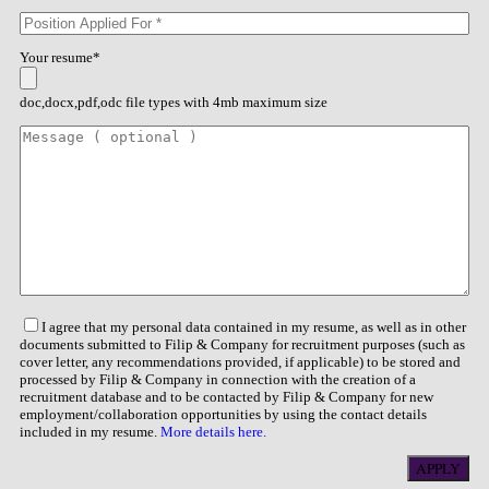
Your resume*
doc,docx,pdf,odc file types with 4mb maximum size
I agree that my personal data contained in my resume, as well as in other
documents submitted to Filip & Company for recruitment purposes (such as
cover letter, any recommendations provided, if applicable) to be stored and
processed by Filip & Company in connection with the creation of a
recruitment database and to be contacted by Filip & Company for new
employment/collaboration opportunities by using the contact details
included in my resume.
More details here.