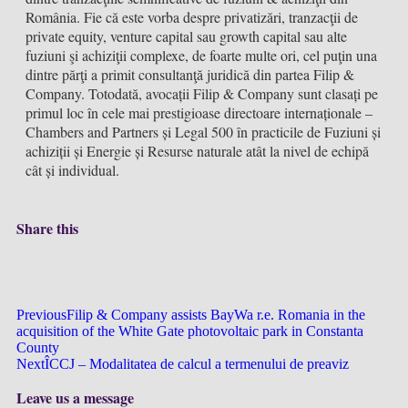
România. Fie că este vorba despre privatizări, tranzacţii de
private equity, venture capital sau growth capital sau alte
fuziuni şi achiziţii complexe, de foarte multe ori, cel puţin una
dintre părţi a primit consultanţă juridică din partea Filip &
Company. Totodată, avocații Filip & Company sunt clasați pe
primul loc în cele mai prestigioase directoare internaționale –
Chambers and Partners și Legal 500 în practicile de Fuziuni și
achiziții și Energie și Resurse naturale atât la nivel de echipă
cât și individual.
Share this
Previous
Filip & Company assists BayWa r.e. Romania in the
acquisition of the White Gate photovoltaic park in Constanta
County
Next
ÎCCJ – Modalitatea de calcul a termenului de preaviz
Leave us a message