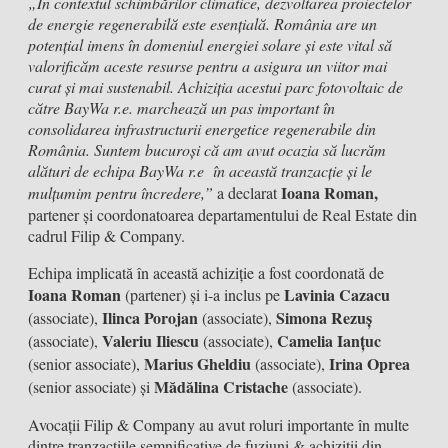
„În contextul schimbărilor climatice, dezvoltarea proiectelor
de energie regenerabilă este esențială. România are un
potențial imens în domeniul energiei solare și este vital să
valorificăm aceste resurse pentru a asigura un viitor mai
curat și mai sustenabil. Achiziția acestui parc fotovoltaic de
către BayWa r.e. marchează un pas important în
consolidarea infrastructurii energetice regenerabile din
România.
Suntem bucuroși că am avut ocazia să lucrăm
alături de echipa BayWa r.e
în această tranzacție
și le
Ioana Roman,
mulțumim pentru încredere,”
a declarat
partener și coordonatoarea departamentului de Real Estate din
cadrul Filip & Company.
Echipa implicată în această achiziție a fost coordonată de
Ioana Roman
Lavinia Cazacu
(partener) și i-a inclus pe
Ilinca Porojan
Simona Rezuș
(associate),
(associate),
Valeriu Iliescu
Camelia Ianțuc
(associate),
(associate),
Marius Gheldiu
Irina Oprea
(senior associate),
(associate),
Mădălina Cristache
(senior associate) și
(associate).
Avocații Filip & Company au avut roluri importante în multe
dintre tranzacţiile semnificative de fuziuni & achiziţii din