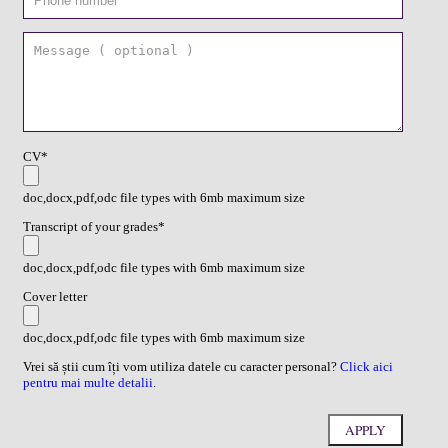
CV*
doc,docx,pdf,odc file types with 6mb maximum size
Transcript of your grades*
doc,docx,pdf,odc file types with 6mb maximum size
Cover letter
doc,docx,pdf,odc file types with 6mb maximum size
Vrei să știi cum îți vom utiliza datele cu caracter personal?
Click aici
pentru mai multe detalii
.