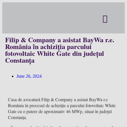
Filip & C
Contact Us
Our office 
Filip & Company a asistat BayWa r.e.
România în achiziția parcului
fotovoltaic White Gate din județul
Constanța
June 26, 2024
Casa de avocatură Filip & Company a asistat BayWa r.e
România în procesul de achiziție a parcului fotovoltaic White
Gate cu o putere de aproximativ 46 MWp, situat în județul
Constanța.