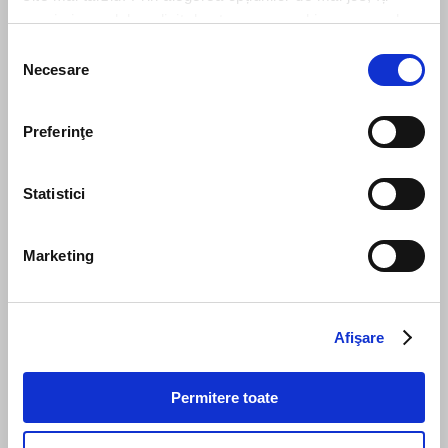
exprimi acordul explicit de stocare a cookies pe care le-
ai selectat. Citeste Politica privind cookies
Click aici
.
Selecția
Necesare
consimțământului
Your resume*
Preferinţe
doc,docx,pdf,odc file types with 4mb maximum size
Statistici
Marketing
I agree that my personal data contained in my resume, as well as in
other documents submitted to Filip & Company for recruitment
purposes (such as cover letter, any recommendations provided, if
applicable) to be stored and processed by Filip & Company in
Afişare
connection with the creation of a recruitment database and to be
contacted by Filip & Company for new employment/collaboration
opportunities by using the contact details included in my resume.
Permitere toate
More details here.