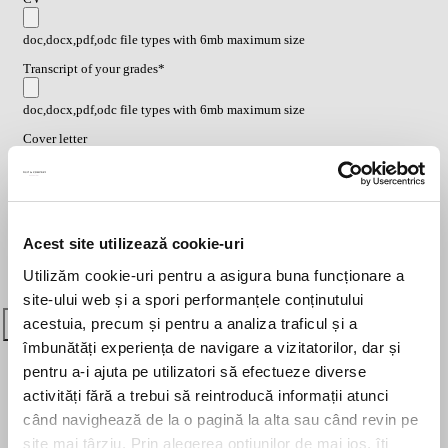
doc,docx,pdf,odc file types with 6mb maximum size
Transcript of your grades*
doc,docx,pdf,odc file types with 6mb maximum size
Cover letter
doc,docx,pdf,odc file types with 6mb maximum size
Vrei să știi cum îți vom utiliza datele cu caracter personal?
Click aici
pentru mai multe detalii
.
Acest site utilizează cookie-uri
Utilizăm cookie-uri pentru a asigura buna funcționare a
site-ului web și a spori performanțele conținutului
acestuia, precum și pentru a analiza traficul și a
îmbunătăți experiența de navigare a vizitatorilor, dar și
Legal Assistant
pentru a-i ajuta pe utilizatori să efectueze diverse
activități fără a trebui să reintroducă informații atunci
când navighează de la o pagină la alta sau când revin pe
site mai târziu. Prin alegerea opțiunilor de mai jos, îți