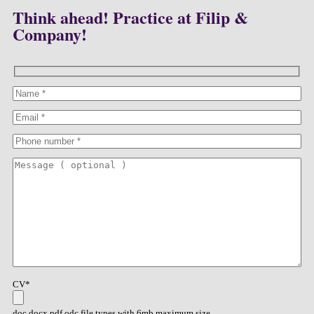
Think ahead! Practice at Filip &
Company!
CV*
doc,docx,pdf,odc file types with 6mb maximum size