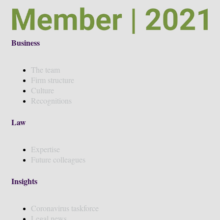
Business
The team
Firm structure
Culture
Recognitions
Law
Expertise
Future colleagues
Insights
Coronavirus taskforce
Legal news