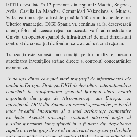
FTTH dezvoltate în 12 provincii din regiunile Madrid, Segovia,
Avila, Castilla-La Mancha, Comunidad Valenciana și Murcia.
Valoarea tranzacției a fost de până la 750 de milioane de euro.
Ulterior tranzacției, DIGI Spania va continua să își deservească
clienții folosind aceeași rețea, iar aceasta va fi administrată de
Onivia, un operator spaniol de infrastructură de mari dimensiuni
controlat de consorțiul de fonduri care au achiziționat rețeaua.
Tranzacția este supusă unor condiții pentru finalizare, precum
autorizarea investițiilor străine directe și controlul concentrărilor
economice.
“Este una dintre cele mai mari tranzacții de infrastructură ale
anului în Europa. Strategia DIGI de dezvoltare internațională a
contribuit la transformarea grupului într-unul dintre actorii
importanți din piața de telecomunicații din Europa, iar
operațiunile DIGI din Spania au crescut spectaculos pe fondul
unor investiții importante și a unei performațe competitive
excelente. Această tranzacție confirmă interesul major al
marilor investitori internaționali în a fi parte din dezvoltarea
rapidă a acestui grup de nivel cu adevărat european și deschide
noi oportunități și orizonturi pentru DIGI. Suntem mândri că