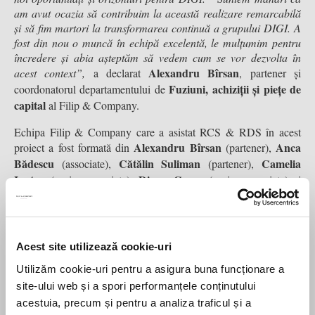
am avut ocazia să contribuim la această realizare remarcabilă
și să fim martori la transformarea continuă a grupului DIGI.
A
fost din nou o muncă în echipă excelentă, le mulțumim pentru
încredere și abia așteptăm să vedem cum se vor dezvolta în
Alexandru Bîrsan
acest context”,
a declarat
, partener și
Fuziuni, achiziții și piețe de
coordonatorul departamentului de
capital
al Filip & Company.
Echipa Filip & Company care a asistat RCS & RDS în acest
Alexandru Bîrsan
Anca
proiect a fost formată din
(partener),
Bădescu
Cătălin Suliman
Camelia
(associate),
(partener),
Ianțuc
Diana Gavra
(senior associate),
(senior associate) și
Bianca Gheorghe
(associate).
Avocații Filip & Company au avut roluri importante în multe
dintre tranzacţiile cheie de fuziuni & achiziţii din România. Fie
Acest site utilizează cookie-uri
că este vorba despre privatizări, tranzacţii de private equity,
venture capital sau growth capital sau alte fuziuni şi achiziţii
Utilizăm cookie-uri pentru a asigura buna funcționare a
complexe, de foarte multe ori, cel puţin una dintre părţi a primit
site-ului web și a spori performanțele conținutului
consultanţă juridică din partea Filip & Company. Totodată,
acestuia, precum și pentru a analiza traficul și a
avocații Filip & Company sunt clasați an după an pe primul loc