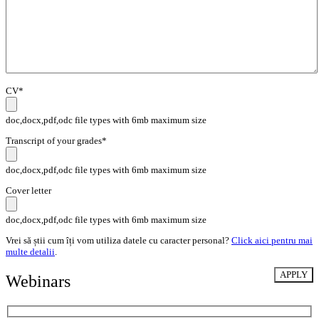
CV*
doc,docx,pdf,odc file types with 6mb maximum size
Transcript of your grades*
doc,docx,pdf,odc file types with 6mb maximum size
Cover letter
doc,docx,pdf,odc file types with 6mb maximum size
Vrei să știi cum îți vom utiliza datele cu caracter personal?
Click aici pentru mai
multe detalii
.
Webinars