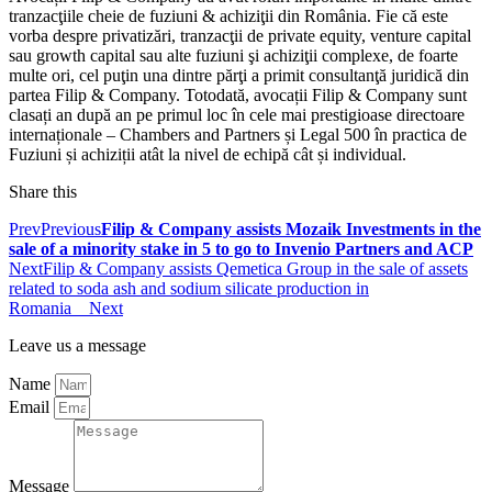
tranzacţiile cheie de fuziuni & achiziţii din România. Fie că este
vorba despre privatizări, tranzacţii de private equity, venture capital
sau growth capital sau alte fuziuni şi achiziţii complexe, de foarte
multe ori, cel puţin una dintre părţi a primit consultanţă juridică din
partea Filip & Company. Totodată, avocații Filip & Company sunt
clasați an după an pe primul loc în cele mai prestigioase directoare
internaționale – Chambers and Partners și Legal 500 în practica de
Fuziuni și achiziții atât la nivel de echipă cât și individual.
Share this
Prev
Previous
Filip & Company assists Mozaik Investments in the
sale of a minority stake in 5 to go to Invenio Partners and ACP
Next
Filip & Company assists Qemetica Group in the sale of assets
related to soda ash and sodium silicate production in
Romania
Next
Leave us a message
Name
Email
Message