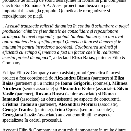
producție de silicați de sodiu desfășurate în România prin compania
Ciech Soda România S.A. Acest proiect marchează un pas
important în strategia grupului Qemetica de reorganizare și
repoziționare pe piață.
„Această tranzacție reflectă dinamica în continuă schimbare a pieței
produselor chimice și tendințele de consolidare și repoziționare
strategică la nivel regional și global. Suntem bucuroși că am avut
oportunitatea de a sprijini grupul Qemetica în acest demers și le
mulțumim pentru încrederea acordată. Colaborarea strânsă și
eficientă cu echipa Qemetica a fost un factor cheie în realizarea
acestui proiect de impact”,
a declarat
Eliza Baias
, partener Filip &
Company.
Echipa Filip & Company care a asistat grupul Qemetica în acest
proiect a fost coordonată de
Alexandru Bîrsan
(partener) și
Eliza
Baias
(partener) și i-a inclus pe
Ioana Grigoriu
, (counsel),
Mihnea
Niculescu
(senior associate) și
Alexandru Kober
(associate).
Silviu
Vasile
(partener),
Roxana Roșca
(senior associate) și
Bianca
Iamandi
(associate) au oferit asistență pe aspecte de concurență.
Cristina Tudoran
(partener),
Alexandru Moraru
(associate),
George Trantea
(partener),
Irina Oprea
(senior associate) și
Georgiana Lazăr
(associate) au avut contribuții pe aspecte
specializate în cadrul procesului.
Avocații Filip & Company au avut roluri importante în multe dintre