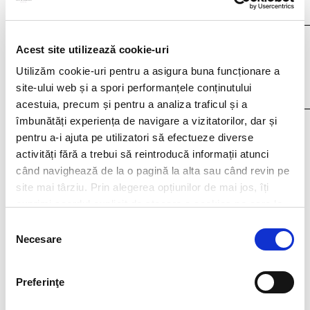
doc,docx,pdf,odc file types with 4mb maximum size
Acest site utilizează cookie-uri
Utilizăm cookie-uri pentru a asigura buna funcționare a
site-ului web și a spori performanțele conținutului
acestuia, precum și pentru a analiza traficul și a
îmbunătăți experiența de navigare a vizitatorilor, dar și
I agree that my personal data contained in my resume, as well as in other
pentru a-i ajuta pe utilizatori să efectueze diverse
documents submitted to Filip & Company for recruitment purposes (such as
cover letter, any recommendations provided, if applicable) to be stored and
activități fără a trebui să reintroducă informații atunci
processed by Filip & Company in connection with the creation of a recruitment
când navighează de la o pagină la alta sau când revin pe
database and to be contacted by Filip & Company for new
employment/collaboration opportunities by using the contact details included
site mai târziu. Prin alegerea opțiunilor de mai jos, îți
in my resume.
More details here.
exprimi acordul explicit de stocare a cookies pe care le-
ai selectat. Citeste Politica privind cookies
Click aici
.
Selecția
Necesare
consimțământului
Think ahead!
Preferinţe