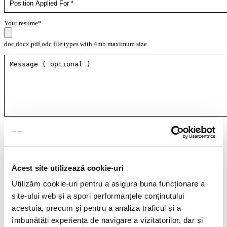
Your resume*
doc,docx,pdf,odc file types with 4mb maximum size
I agree that my personal data contained in my resume, as well as in other
documents submitted to Filip & Company for recruitment purposes (such as
cover letter, any recommendations provided, if applicable) to be stored and
processed by Filip & Company in connection with the creation of a recruitment
database and to be contacted by Filip & Company for new
Acest site utilizează cookie-uri
employment/collaboration opportunities by using the contact details included
in my resume.
More details here.
Utilizăm cookie-uri pentru a asigura buna funcționare a
site-ului web și a spori performanțele conținutului
acestuia, precum și pentru a analiza traficul și a
îmbunătăți experiența de navigare a vizitatorilor, dar și
Think ahead!