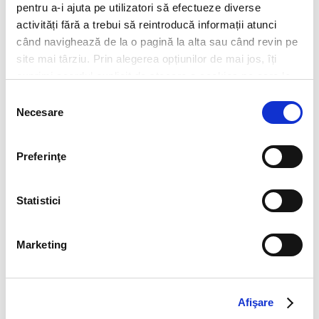
pentru a-i ajuta pe utilizatori să efectueze diverse
activități fără a trebui să reintroducă informații atunci
când navighează de la o pagină la alta sau când revin pe
site mai târziu. Prin alegerea opțiunilor de mai jos, îți
exprimi acordul explicit de stocare a cookies pe care le-
ai selectat. Citeste Politica privind cookies
Click aici
.
Selecția
Necesare
consimțământului
Preferinţe
Statistici
Marketing
CV*
doc,docx,pdf,odc file types with 6mb maximum size
Afişare
Transcript of your grades*