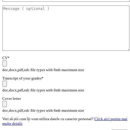
CV*
doc,docx,pdf,odc file types with 6mb maximum size
Transcript of your grades*
doc,docx,pdf,odc file types with 6mb maximum size
Cover letter
doc,docx,pdf,odc file types with 6mb maximum size
Vrei să știi cum îți vom utiliza datele cu caracter personal?
Click aici pentru mai
multe detalii
.