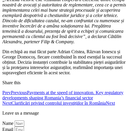
noastră de avocați și autoritatea de reglementare, ceea ce a permis
implementarea celei mai bune strategii procesuale și acoperirea
exemplară deopotrivă a chestiunilor juridice și a celor tehnice
.
Dincolo de dificultatea cazului, ne-am confruntat cu numeroase și
inventive încercări de a amâna soluționarea lui. Pregătirea
temeinică a dosarului, prezența de spirit a echipei și comunicarea
permanentă cu clientul au fost însă decisive”, a declarat C
ătălin
Alexandru
, partener Filip & Company.
Din echipă au mai făcut parte Adrian Cristea, Răzvan Ionescu și
George Domocoș, fiecare contribuind în mod esențial la succesul
obținut. Decizia instanței contribuie la stabilitatea pieței asigurărilor
și la protejarea intereselor asiguraților, reafirmând importanța unei
supravegheri eficiente în acest sector.
Share this
Prev
Previous
Payments at the speed of innovation. Key regulatory
developments shaping Romania’s financial sector
Next
Clarificări privind controlul investițiilor în România
Next
Leave us a message
Name
Email