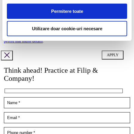
doc,docx,pdf,odc file types with 6mb maximum size
Permitere toate
Cover letter
doc,docx,pdf,odc file types with 6mb maximum size
Utilizare doar cookie-uri necesare
Vrei să știi cum îți vom utiliza datele cu caracter personal?
Click aici
pentru mai multe detalii
.
Think ahead! Practice at Filip &
Company!