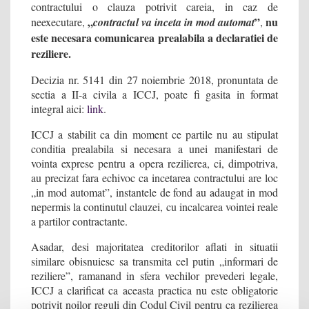
contractului o clauza potrivit careia, in caz de
„
”
nu
neexecutare,
contractul va inceta in mod automat
,
este necesara comunicarea prealabila a declaratiei de
reziliere.
Decizia nr. 5141 din 27 noiembrie 2018, pronuntata de
sectia a II-a civila a ICCJ, poate fi gasita in format
integral aici:
link
.
ICCJ a stabilit ca din moment ce partile nu au stipulat
conditia prealabila si necesara a unei manifestari de
vointa exprese pentru a opera rezilierea, ci, dimpotriva,
au precizat fara echivoc ca incetarea contractului are loc
„in mod automat”, instantele de fond au adaugat in mod
nepermis la continutul clauzei, cu incalcarea vointei reale
a partilor contractante.
Asadar, desi majoritatea creditorilor aflati in situatii
similare obisnuiesc sa transmita cel putin „informari de
reziliere”, ramanand in sfera vechilor prevederi legale,
ICCJ a clarificat ca aceasta practica nu este obligatorie
potrivit noilor reguli din Codul Civil pentru ca rezilierea