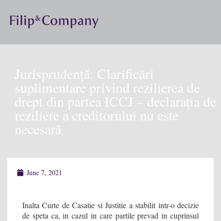
Jurisprudență: Clarificări
suplimentare privind rezilierea de
drept din partea ICCJ – declarația de
reziliere a creditorului nu este
necesară
June 7, 2021
Inalta Curte de Casatie si Justitie a stabilit intr-o decizie
de speta ca, in cazul in care partile prevad in cuprinsul