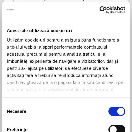
sa opereze automat.
Share this
Acest site utilizează cookie-uri
Utilizăm cookie-uri pentru a asigura buna funcționare a
site-ului web și a spori performanțele conținutului
PREVIOUS
NEXT
acestuia, precum și pentru a analiza traficul și a
Noutati legislative cu privire la sedintele de judecata online: Masuri suplimentare in domeniul justitiei in contextul pandemiei de COVID-19
Filip & Company a obținut o victorie importantă în valoare de peste 90 milioane euro
îmbunătăți experiența de navigare a vizitatorilor, dar și
pentru a-i ajuta pe utilizatori să efectueze diverse
activități fără a trebui să reintroducă informații atunci
când navighează de la o pagină la alta sau când revin pe
Leave us a message
site mai târziu. Prin alegerea opțiunilor de mai jos, îți
exprimi acordul explicit de stocare a cookies pe care le-
ai selectat. Citeste Politica privind cookies
Click aici
.
Selecția
Necesare
consimțământului
Preferinţe