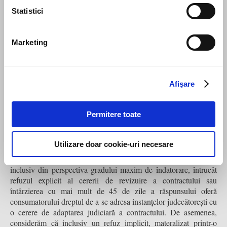
RON şi 25.000 RON, costul total al creditării nu poate
Statistici
depăşi 0,6% pe zi,
iar în toate cele trei cazuri, valoarea totală plătibilă de către
Marketing
consumator nu poate depăşi dublul valorii totale a creditului.
În consecință, consumatorii vor trebui să acorde atenție sporită
termenilor contractuali pentru a distinge costurile, comisioanele,
Afişare
primele sau celelalte accesorii ale creditului care ar putea, în
realitate, să ascundă dobânzi excesive și să semnaleze acest
aspect.
Permitere toate
Creditorii cărora le este solicitată adaptarea amiabilă a
obligați să transmită o propunere de
contractului vor fi
Utilizare doar cookie-uri necesare
revizuire
în termen de maximum 30 de zile de la primirea
solicitării, ținând cont de situația financiară a consumatorului,
inclusiv din perspectiva gradului maxim de îndatorare, întrucât
refuzul explicit al cererii de revizuire a contractului sau
întârzierea cu mai mult de 45 de zile a răspunsului oferă
consumatorului dreptul de a se adresa instanțelor judecătorești cu
o cerere de adaptarea judiciară a contractului. De asemenea,
considerăm că inclusiv un refuz implicit, materalizat printr-o