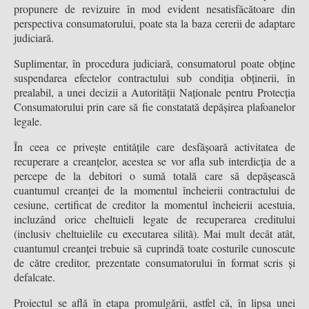
propunere de revizuire în mod evident nesatisfăcătoare din
perspectiva consumatorului, poate sta la baza cererii de adaptare
judiciară.
Suplimentar, în procedura judiciară, consumatorul poate obține
suspendarea efectelor contractului sub condiția obținerii, în
prealabil, a unei decizii a Autorității Naționale pentru Protecția
Consumatorului prin care să fie constatată depășirea plafoanelor
legale.
În ceea ce privește entitățile care desfășoară activitatea de
recuperare a creanțelor, acestea se vor afla sub interdicția de a
percepe de la debitori o sumă totală care să depășească
cuantumul creanței de la momentul încheierii contractului de
cesiune, certificat de creditor la momentul încheierii acestuia,
incluzând orice cheltuieli legate de recuperarea creditului
(inclusiv cheltuielile cu executarea silită). Mai mult decât atât,
cuantumul creanței trebuie să cuprindă toate costurile cunoscute
de către creditor, prezentate consumatorului în format scris și
defalcate.
Proiectul se află în etapa promulgării, astfel că, în lipsa unei