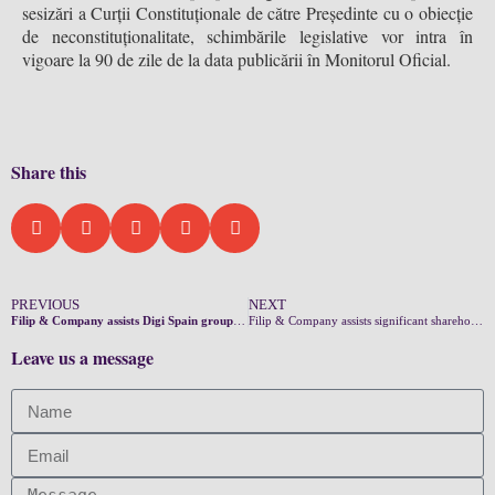
sesizări a Curții Constituționale de către Președinte cu o obiecție
de neconstituționalitate, schimbările legislative vor intra în
vigoare la 90 de zile de la data publicării în Monitorul Oficial.
Share this
PREVIOUS
NEXT
Filip & Company assists Digi Spain group in the sale of an FTTH network to a consortium of infrastructure funds in an up to EUR 750 million transaction
Filip & Company assists significant shareholders of One United Properties in the sale of 234 million shares
Leave us a message