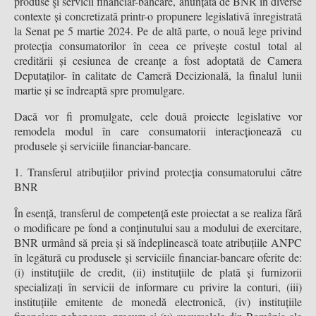
produse şi servicii financiar-bancare, anunțată de BNR în diverse
contexte și concretizată printr-o propunere legislativă înregistrată
la Senat pe 5 martie 2024. Pe de altă parte, o nouă lege privind
protecția consumatorilor în ceea ce privește costul total al
creditării și cesiunea de creanțe a fost adoptată de Camera
Deputaților- în calitate de Cameră Decizională, la finalul lunii
martie și se îndreaptă spre promulgare.
Dacă vor fi promulgate, cele două proiecte legislative vor
remodela modul în care consumatorii interacționează cu
produsele și serviciile financiar-bancare.
1. Transferul atribuțiilor privind protecția consumatorului către
BNR
În esență, transferul de competență este proiectat a se realiza fără
o modificare pe fond a conţinutului sau a modului de exercitare,
BNR urmând să preia și să îndeplinească toate atribuțiile ANPC
în legătură cu produsele și serviciile financiar-bancare oferite de:
(i) instituțiile de credit, (ii) instituțiile de plată și furnizorii
specializați în servicii de informare cu privire la conturi, (iii)
instituțiile emitente de monedă electronică, (iv) instituțiile