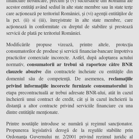
financiare nebancare, precum și (v) sucursalele din România ale
acestor entități având sediul în alte state membre sau în state terțe
care acționează pe teritoriul României, și (vi) agenții entităților de
la pct. (ii) si (iii), înregistrate în alte state membre, care
acționează în conformitate cu dreptul de stabilire și prestează
servicii de plată pe teritoriul României.
Modificările propuse vizează, printre altele, protecția
consumatorilor de produse și servicii financiar-bancare împotriva
practicilor comerciale incorecte. Astfel, după adoptarea actului
consumatorii ar trebui să raporteze către BNR
normativ,
clauzele abuzive
din contractele încheiate cu entitățile din
reclamațiile
domeniul său de competență. De asemenea,
privind informațiile incorecte furnizate consumatorului
în
etapa precontractuală ar trebui adresate BNR-ului, atât în cazul
încheierii unui contract de credit, cât și în cazul încheierii la
distanță a altor contracte privind serviciile financiare cu una
dintre entitățile menționate.
Printre noutățile introduse se numără și regimul sancționator.
Propunerea legislativă derogă de la regulile stabilite prin
Ordonanța Guvernului nr. 2/2001 privind regimul juridic al