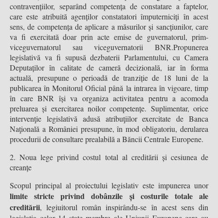
contravențiilor, separând competența de constatare a faptelor,
care este atribuită agenților constatatori împuterniciți în acest
sens, de competența de aplicare a măsurilor și sancțiunilor, care
va fi exercitată doar prin acte emise de guvernatorul, prim-
viceguvernatorul sau viceguvernatorii BNR.Propunerea
legislativă va fi supusă dezbaterii Parlamentului, cu Camera
Deputaților în calitate de cameră decizională, iar în forma
actuală, presupune o perioadă de tranziție de 18 luni de la
publicarea în Monitorul Oficial până la intrarea în vigoare, timp
în care BNR își va organiza activitatea pentru a acomoda
preluarea și exercitarea noilor competențe. Suplimentar, orice
intervenţie legislativă adusă atribuţiilor exercitate de Banca
Naţională a României presupune, în mod obligatoriu, derularea
procedurii de consultare prealabilă a Băncii Centrale Europene.
2. Noua lege privind costul total al creditării și cesiunea de
creanțe
Scopul principal al proiectului legislativ este impunerea unor
limite stricte privind dobânzile și costurile totale ale
creditării
, legiuitorul român inspirându-se în acest sens din
legislația celor 14 state membre ale Uniunii Europene care au