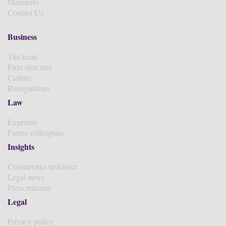
Manifesto
Contact Us
Business
The team
Firm structure
Culture
Recognitions
Law
Expertise
Future colleagues
Insights
Coronavirus taskforce
Legal news
Press releases
Legal
Privacy policy