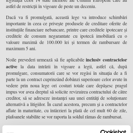
astfel de restricții în vigoare de peste un deceniu.
Dacă va fi promulgată, această lege va introduce schimbări
importante în ceea ce privește produsele de creditare oferite de
instituțiile financiare nebancare, printre care creditele ipotecare și
creditele de consum negarantate cu ipotecă imobiliară cu o
valoare maximă de 100.000 lei și termen de rambursare de
maximum 5 ani.
inclusiv contractelor
Noile prevederi urmează să fie aplicabile
active
la data intrării în vigoare a legii, astfel că, după
promulgare, consumatorii care se vor regăsi în situația de a fi
parte la un contract cuprinzând dobânzi superioare celor avute în
vedere prin noua lege ori costuri totale care depășesc pragul
impus vor avea dreptul să solicite revizuirea contractului de către
creditor, să se adreseze instanței sau unei entități de soluționare
alternativă a litigiilor. În cazul acestora, precum și a contractelor
aflate în maturitate, cu întârzieri la plată de cel mult 60 de zile,
plafoanele stabilite se vor raporta la soldul rămas de rambursat.
DAE
Noile limite aplicabile dobânzii anuale efective („
”) vor fi