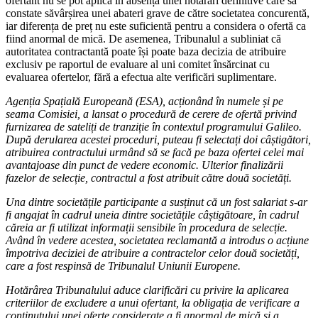
ofertant nu se pot aplica în absența unei hotărâri definitive care să
constate săvârșirea unei abateri grave de către societatea concurentă,
iar diferența de preț nu este suficientă pentru a considera o ofertă ca
fiind anormal de mică. De asemenea, Tribunalul a subliniat că
autoritatea contractantă poate își poate baza decizia de atribuire
exclusiv pe raportul de evaluare al uni comitet însărcinat cu
evaluarea ofertelor, fără a efectua alte verificări suplimentare.
Agenția Spațială Europeană (ESA), acționând în numele și pe
seama Comisiei, a lansat o procedură de cerere de ofertă privind
furnizarea de sateliți de tranziție în contextul programului Galileo.
După derularea acestei proceduri, puteau fi selectați doi câștigători,
atribuirea contractului urmând să se facă pe baza ofertei celei mai
avantajoase din punct de vedere economic. Ulterior finalizării
fazelor de selecție, contractul a fost atribuit către două societăți.
Una dintre societățile participante a susținut că un fost salariat s-ar
fi angajat în cadrul uneia dintre societățile câștigătoare, în cadrul
căreia ar fi utilizat informații sensibile în procedura de selecție.
Având în vedere acestea, societatea reclamantă a introdus o acțiune
împotriva deciziei de atribuire a contractelor celor două societăți,
care a fost respinsă de Tribunalul Uniunii Europene.
Hotărârea Tribunalului aduce clarificări cu privire la aplicarea
criteriilor de excludere a unui ofertant, la obligația de verificare a
conținutului unei oferte considerate a fi anormal de mică și a