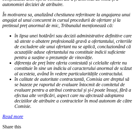
autonomiei deciziei de atribuire.
În motivarea sa, analizând chestiunea referitoare la angajarea unui
angajat al unui concurent in cursul procedurii de ofertare și la
pretinsul preț anormal de mic, Tribunalul menționează că:
în lipsa unei hotărâri sau decizii administrative definitive care
să ateste o abatere profesională gravă a ofertantului, criteriile
de excludere ale unui ofertant nu se aplică, concluzionând că
acuzațiile aduse ofertantului nu constituie indicii suficiente
pentru a susține o prezumție de vinovăție.
diferența de preț între oferta contestată și celelalte oferte nu
constituie în sine un indiciu al caracterului anormal de scăzut
al acesteia, având în vedere particularitățile contractului.
în calitate de autoritate contractantă, Comisia are dreptul să
se bazeze pe raportul de evaluare întocmit de comitetul de
evaluare pentru a atribui contractul și și-l poate însuși, fără a
efectua alte verificări, aspect care nu afectează adoptarea
deciziilor de atribuire a contractelor în mod autonom de către
Comisie.
Read more
Share this