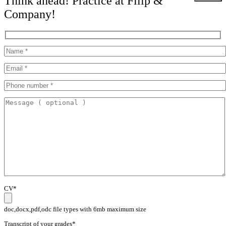
Think ahead! Practice at Filip &
Company!
CV*
doc,docx,pdf,odc file types with 6mb maximum size
Transcript of your grades*