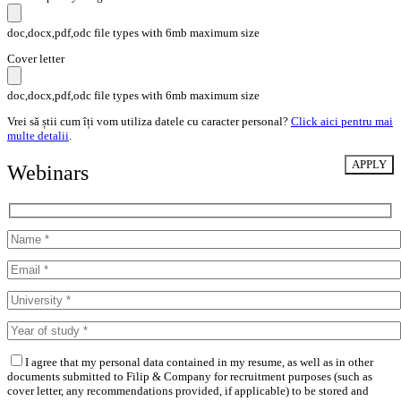
doc,docx,pdf,odc file types with 6mb maximum size
Cover letter
doc,docx,pdf,odc file types with 6mb maximum size
Vrei să știi cum îți vom utiliza datele cu caracter personal?
Click aici pentru mai
multe detalii
.
Webinars
I agree that my personal data contained in my resume, as well as in other
documents submitted to Filip & Company for recruitment purposes (such as
cover letter, any recommendations provided, if applicable) to be stored and