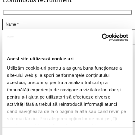
Acest site utilizează cookie-uri
Your resume*
Utilizăm cookie-uri pentru a asigura buna funcționare a
site-ului web și a spori performanțele conținutului
doc,docx,pdf,odc file types with 4mb maximum size
acestuia, precum și pentru a analiza traficul și a
îmbunătăți experiența de navigare a vizitatorilor, dar și
pentru a-i ajuta pe utilizatori să efectueze diverse
activități fără a trebui să reintroducă informații atunci
când navighează de la o pagină la alta sau când revin pe
site mai târziu. Prin alegerea opțiunilor de mai jos, îți
exprimi acordul explicit de stocare a cookies pe care le-
I agree that my personal data contained in my resume, as well as in other
ai selectat. Citeste Politica privind cookies
Click aici
.