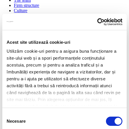
The team
Firm structure
Culture
Recognitions
Law
Expertise
Future colleagues
Acest site utilizează cookie-uri
Insights
Utilizăm cookie-uri pentru a asigura buna funcționare a
site-ului web și a spori performanțele conținutului
Coronavirus taskforce
acestuia, precum și pentru a analiza traficul și a
Legal news
Press releases
îmbunătăți experiența de navigare a vizitatorilor, dar și
pentru a-i ajuta pe utilizatori să efectueze diverse
Legal
activități fără a trebui să reintroducă informații atunci
Privacy policy
când navighează de la o pagină la alta sau când revin pe
Cookie policy
site mai târziu. Prin alegerea opțiunilor de mai jos, îți
Regulament - A time to speak
ANPC
exprimi acordul explicit de stocare a cookies pe care le-
ai selectat. Citeste Politica privind cookies
Click aici
.
Selecția
Contact us
Necesare
consimțământului
Equilibrium Building, 8th Floor