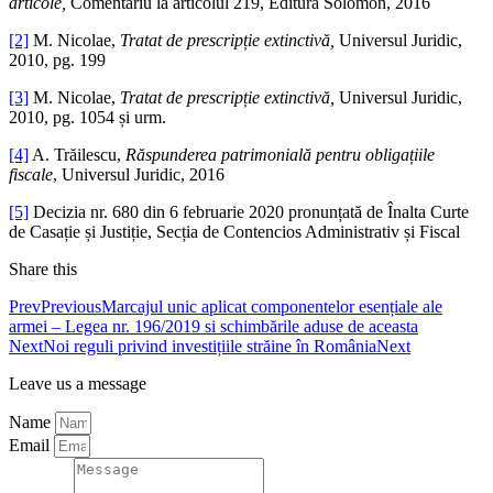
articole,
Comentariu la articolul 219, Editura Solomon, 2016
[2]
M. Nicolae,
Tratat de prescripție extinctivă,
Universul Juridic,
2010, pg. 199
[3]
M. Nicolae,
Tratat de prescripție extinctivă,
Universul Juridic,
2010, pg. 1054 și urm.
[4]
A. Trăilescu,
Răspunderea patrimonială pentru obligațiile
fiscale
, Universul Juridic, 2016
[5]
Decizia nr. 680 din 6 februarie 2020 pronunțată de Înalta Curte
de Casație și Justiție, Secția de Contencios Administrativ și Fiscal
Share this
Prev
Previous
Marcajul unic aplicat componentelor esențiale ale
armei – Legea nr. 196/2019 si schimbările aduse de aceasta
Next
Noi reguli privind investițiile străine în România
Next
Leave us a message
Name
Email