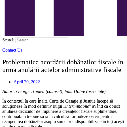
Search
Contact Us
Problematica acordării dobânzilor fiscale în
urma anulării actelor administrative fiscale
April 20, 2022
Autori: George Trantea (counsel), Iulia Dobre (associate)
În contextul în care Înalta Curte de Casație și Justiție începe să
soluționeze în mod definitiv litigii „
interminabile
” având ca obiect
anularea deciziilor de impunere a creanțelor fiscale suplimentare,
contribuabilii trebuie să ia în calcul să formuleze cereri pentru
recuperarea dobânzilor asupra sumelor indisponibilizate în toți acești
ani de organele fiscale.