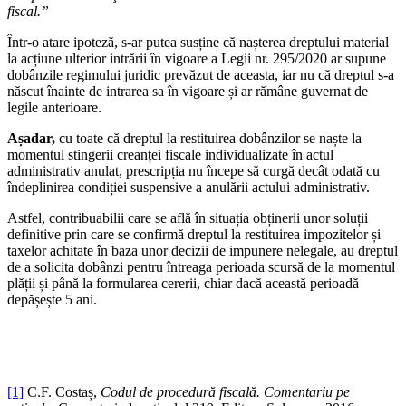
fiscal.”
Într-o atare ipoteză, s-ar putea susține că nașterea dreptului material
la acțiune ulterior intrării în vigoare a Legii nr. 295/2020 ar supune
dobânzile regimului juridic prevăzut de aceasta, iar nu că dreptul s-a
născut înainte de intrarea sa în vigoare și ar rămâne guvernat de
legile anterioare.
Așadar,
cu toate că dreptul la restituirea dobânzilor se naște la
momentul stingerii creanței fiscale individualizate în actul
administrativ anulat, prescripția nu începe să curgă decât odată cu
îndeplinirea condiției suspensive a anulării actului administrativ.
Astfel, contribuabilii care se află în situația obținerii unor soluții
definitive prin care se confirmă dreptul la restituirea impozitelor și
taxelor achitate în baza unor decizii de impunere nelegale, au dreptul
de a solicita dobânzi pentru întreaga perioada scursă de la momentul
plății și până la formularea cererii, chiar dacă această perioadă
depășește 5 ani.
[1]
C.F. Costaș,
Codul de procedură fiscală. Comentariu pe