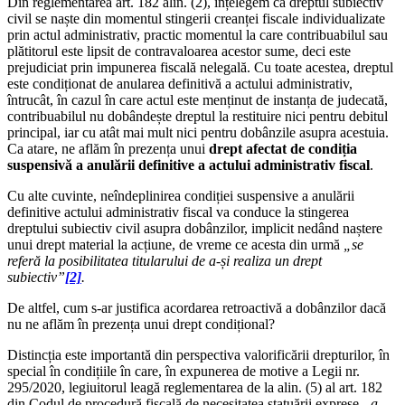
Din reglementarea art. 182 alin. (2), înțelegem că dreptul subiectiv
civil se naște din momentul stingerii creanței fiscale individualizate
prin actul administrativ, practic momentul la care contribuabilul sau
plătitorul este lipsit de contravaloarea acestor sume, deci este
prejudiciat prin impunerea fiscală nelegală. Cu toate acestea, dreptul
este condiționat de anularea definitivă a actului administrativ,
întrucât, în cazul în care actul este menținut de instanța de judecată,
contribuabilul nu dobândește dreptul la restituire nici pentru debitul
principal, iar cu atât mai mult nici pentru dobânzile asupra acestuia.
Ca atare, ne aflăm în prezența unui
drept afectat de condiția
suspensivă a anulării definitive a actului administrativ fiscal
.
Cu alte cuvinte, neîndeplinirea condiției suspensive a anulării
definitive actului administrativ fiscal va conduce la stingerea
dreptului subiectiv civil asupra dobânzilor, implicit nedând naștere
unui drept material la acțiune, de vreme ce acesta din urmă
„se
referă la posibilitatea titularului de a-și realiza un drept
subiectiv”
[2]
.
De altfel, cum s-ar justifica acordarea retroactivă a dobânzilor dacă
nu ne aflăm în prezența unui drept condițional?
Distincția este importantă din perspectiva valorificării drepturilor, în
special în condițiile în care, în expunerea de motive a Legii nr.
295/2020, legiuitorul leagă reglementarea de la alin. (5) al art. 182
din Codul de procedură fiscală de necesitatea statuării exprese
„a