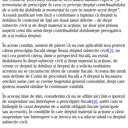
termenului de prescripție în ceea ce privește dreptul contribuabilului
de a solicita dobânda și momentul la care ia naștere acest drept”.
Această justificare este încă o confirmare a faptului că dreptul la
dobânzi în contextul de față are două laturi diferite – de drept
subiectiv civil și de drept material la acțiune, iar doar prin prisma
nașterii celui din urmă drept contribuabilul dobândește prerogativa
de a-și realiza dreptul.
În aceste condiții, suntem de părere că nu este aplicabilă teza potrivit
căreia prescripția fiscală stinge însuși dreptul subiectiv civil
[3]
, iar
nici cea potrivit căreia, dintr-o perspectivă fiscală, nu există
dedublarea în drept subiectiv civil și drept material la acțiune, de
vreme ce dreptul la dobânzi și dreptul de a solicita restituirea
acestora nu se circumscriu sferei de creanțe fiscale. Acestea din urmă
sunt definite de Codul de procedură fiscală a fi dreptul la încasarea
oricărei sume care se cuvine bugetului general consolidat, drept care
ipoteza noastră rămâne în continuare valabilă.
În aceeași linie de idei, considerăm că nu ne aflăm nici într-o ipoteză
de suspendare sau întrerupere a prescripției fiscale
[4]
, astfel cum se
întâmplă în cazul dreptului de a stabili obligații fiscale (principale
sau accesorii), în condițiile în care dreptul material la acțiune a cărui
suspendare sau întrerupere s-ar invoca nu s-a născut odată cu dreptul
subiectiv civil.