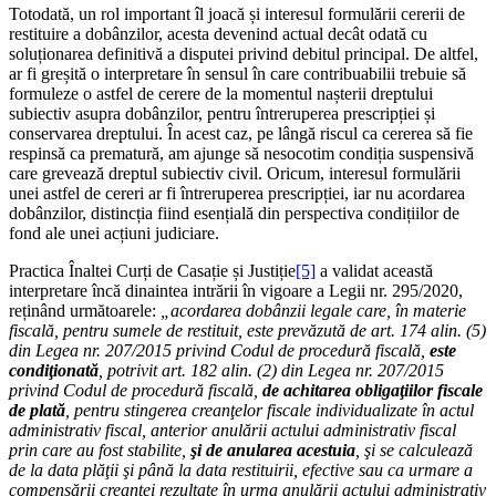
Totodată, un rol important îl joacă și interesul formulării cererii de
restituire a dobânzilor, acesta devenind actual decât odată cu
soluționarea definitivă a disputei privind debitul principal. De altfel,
ar fi greșită o interpretare în sensul în care contribuabilii trebuie să
formuleze o astfel de cerere de la momentul nașterii dreptului
subiectiv asupra dobânzilor, pentru întreruperea prescripției și
conservarea dreptului. În acest caz, pe lângă riscul ca cererea să fie
respinsă ca prematură, am ajunge să nesocotim condiția suspensivă
care grevează dreptul subiectiv civil. Oricum, interesul formulării
unei astfel de cereri ar fi întreruperea prescripției, iar nu acordarea
dobânzilor, distincția fiind esențială din perspectiva condițiilor de
fond ale unei acțiuni judiciare.
Practica Înaltei Curți de Casație și Justiție
[5]
a validat această
interpretare încă dinaintea intrării în vigoare a Legii nr. 295/2020,
reținând următoarele:
„acordarea dobânzii legale care, în materie
fiscală, pentru sumele de restituit, este prevăzută de art. 174 alin. (5)
din Legea nr. 207/2015 privind Codul de procedură fiscală,
este
condiţionată
, potrivit art. 182 alin. (2) din Legea nr. 207/2015
privind Codul de procedură fiscală,
de achitarea obligaţiilor fiscale
de plată
, pentru stingerea creanţelor fiscale individualizate în actul
administrativ fiscal, anterior anulării actului administrativ fiscal
prin care au fost stabilite,
şi de anularea acestuia
, şi se calculează
de la data plăţii şi până la data restituirii, efective sau ca urmare a
compensării creanţei rezultate în urma anulării actului administrativ