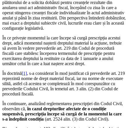
plătitorului de a solicita dobânzi pentru creanțele rezultate din
anularea unui act administrativ fiscal, începând cu ziua în care a
operat stingerea creanței fiscale individualizate în actul administrativ
anulat și până în ziua restituirii. Din perspectiva întinderii dobânzilor,
mai exact a dreptului subiectiv civil, lucrurile erau clare și în această
configurație legislativă.
În ce privește momentul la care începe să curgă prescripția acestui
drept, adică momentul nașterii dreptului material la acțiune, trebuie
să avem în vedere prevederile art. 219 din Codul de procedură
fiscală care stabilesc începerea termenului de prescripție pentru
exercitarea dreptului la restituire ca data de 1 ianuarie a anului
următor celui în care a luat naștere acest drept.
În doctrină
[1]
, s-a considerat în mod justificat că prevederile art. 219
reprezintă norme de drept material fiscal, iar nu norme de executare
silită, astfel că acestea se completează în mod corespunzător cu
prevederile Codului Civil, în temeiul art. 3 alin. (2) din Codul de
procedură fiscală.
În continuare, analizând reglementarea prescripției din Codul Civil,
observăm că,
în cazul drepturilor afectate de o condiție
suspensivă, prescripția începe să curgă de la momentul la care
s-a îndeplinit condiția
(art. 2524 alin. (3) din Codul Civil).