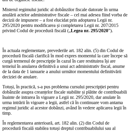
Misterul regimului juridic al dobânzilor fiscale datorate în urma
anulării actelor administrative fiscale – cel mai adesea fiind vorba de
decizii de impunere – a fost elucidat prin adoptarea Legii nr.
295/2020 pentru modificarea și completarea Legii nr. 207/2015
privind Codul de procedură fiscală („
Legea nr. 295/2020
”).
În actuala reglementare, prevederile art. 182 alin. (5) din Codul de
procedură fiscală clarifică în mod expres momentul la care începe să
curgă termenul de prescripție în cazul în care restituirea își are
temeiul în anularea definitivă a unui act administrativ fiscal, anume
de la data de 1 ianuarie a anului următor momentului definitivării
deciziei de anulare.
Totuși, în practică, s-a pus problema cursului prescripției pentru
dobânzile asupra creanțelor fiscale stabilite și plătite de contribuabili
înainte de intrarea în vigoare a Legii nr. 295/2020, dar anulate în
urma intrării în vigoare a legii, astfel că în continuare vom antama
regimul juridic al acestor dobânzi, având în vedere aplicarea legii în
timp.
În reglementarea anterioară, art. 182 alin. (2) din Codul de
procedură fiscală stabilea totuși dreptul contribuabilului sau al