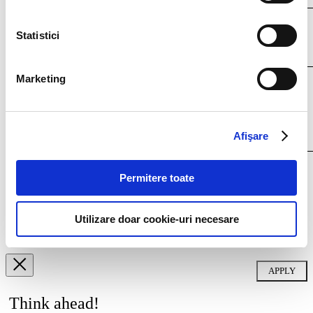
Your resume*
Statistici
doc,docx,pdf,odc file types with 4mb maximum size
Marketing
Afişare
I agree that my personal data contained in my resume, as well as in other
Permitere toate
documents submitted to Filip & Company for recruitment purposes (such as
cover letter, any recommendations provided, if applicable) to be stored and
processed by Filip & Company in connection with the creation of a recruitment
database and to be contacted by Filip & Company for new
Utilizare doar cookie-uri necesare
employment/collaboration opportunities by using the contact details included
in my resume.
More details here.
Think ahead!