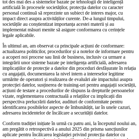
tot des mai des a sistemelor bazate pe tehnologii de inteligență
artificială în procesele societăților, protecția datelor cu caracter
personal continuă să reprezinte un subiect de interes major, cu
impact direct asupra activităților curente. De-a lungul timpului,
societățile au conștientizat importanța acestei materii și au
implementat măsuri menite să asigure conformarea cu cerințele
legale aplicabile.
În ultimul an, am observat ca principale acțiuni de conformare:
actualizarea politicilor, procedurilor și a notelor de informare pentru
a acoperi noi procese sau linii de business, inclusiv ca urmare a
integrării unor sisteme bazate pe inteligența artificială, adresarea
implicațiilor de protecție a datelor din proceduri desfășurate în relația
cu angajații, documentarea la nivel intern a intereselor legitime
urmărite de operatori și realizarea de evaluări ale impactului asupra
protecției datelor, susținerea de training-uri pentru angajații societății,
acțiuni de testare a procedurilor de răspuns la drepturile persoanelor
vizate, reglementarea contractuală a relațiilor cu implicații din
perspectiva prelucrării datelor, audituri de conformitate pentru
identificarea posibilelor aspecte de îmbunătățit, iar în unele cazuri,
adresarea incidentelor de încălcare a securității datelor.
Conform tradiției inițiate în urmă cu patru ani, la începutul noului an,
am pregătit o retrospectivă a anului 2025 din prisma sancțiunilor
aplicate pentru încălcarea legislației privind protecția datelor cu