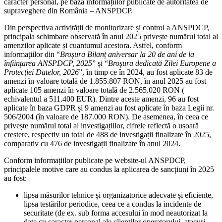
caracter personal, pe baza informațiilor publicate de autoritatea de
supraveghere din România – ANSPDCP.
Din perspectiva activității de monitorizare și control a ANSPDCP,
principala schimbare observată în anul 2025 privește numărul total al
amenzilor aplicate și cuantumul acestora. Astfel, conform
informațiilor din “
Broșura Bilanț aniversar la 20 de ani de la
înființarea ANSPDCP, 2025
” și “
Broșura dedicată Zilei Europene a
Protecției Datelor, 2026
”, în timp ce în 2024, au fost aplicate 83 de
amenzi în valoare totală de 1.855.807 RON, în anul 2025 au fost
aplicate 105 amenzi în valoare totală de 2.565.020 RON (
echivalentul a 511.400 EUR). Dintre aceste amenzi, 96 au fost
aplicate în baza GDPR și 9 amenzi au fost aplicate în baza Legii nr.
506/2004 (în valoare de 187.000 RON). De asemenea, în ceea ce
privește numărul total al investigațiilor, cifrele reflectă o ușoară
creștere, respectiv un total de 488 de investigații finalizate în 2025,
comparativ cu 476 de investigații finalizate în anul 2024.
Conform informațiilor publicate pe website-ul ANSPDCP,
principalele motive care au condus la aplicarea de sancțiuni în 2025
au fost:
lipsa măsurilor tehnice și organizatorice adecvate și eficiente,
lipsa testărilor periodice, ceea ce a condus la incidente de
securitate (de ex. sub forma accesului în mod neautorizat la
date cu caracter personal ale clienților operatorului, atacuri