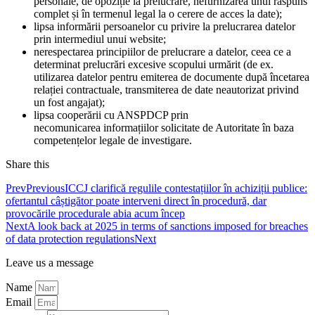
personale, de opoziție la prelucrare, nefurnizarea unui răspuns
complet și în termenul legal la o cerere de acces la date);
lipsa informării persoanelor cu privire la prelucrarea datelor
prin intermediul unui website;
nerespectarea principiilor de prelucrare a datelor, ceea ce a
determinat prelucrări excesive scopului urmărit (de ex.
utilizarea datelor pentru emiterea de documente după încetarea
relației contractuale, transmiterea de date neautorizat privind
un fost angajat);
lipsa cooperării cu ANSPDCP prin
necomunicarea informațiilor solicitate de Autoritate în baza
competențelor legale de investigare.
Share this
Prev
Previous
ICCJ clarifică regulile contestațiilor în achiziții publice:
ofertantul câștigător poate interveni direct în procedură, dar
provocările procedurale abia acum încep
Next
A look back at 2025 in terms of sanctions imposed for breaches
of data protection regulations
Next
Leave us a message
Name
Email