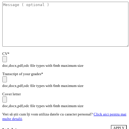
CV*
doc,docx,pdf,odc file types with 6mb maximum size
Transcript of your grades*
doc,docx,pdf,odc file types with 6mb maximum size
Cover letter
doc,docx,pdf,odc file types with 6mb maximum size
Vrei să știi cum îți vom utiliza datele cu caracter personal?
Click aici pentru mai
multe detalii
.