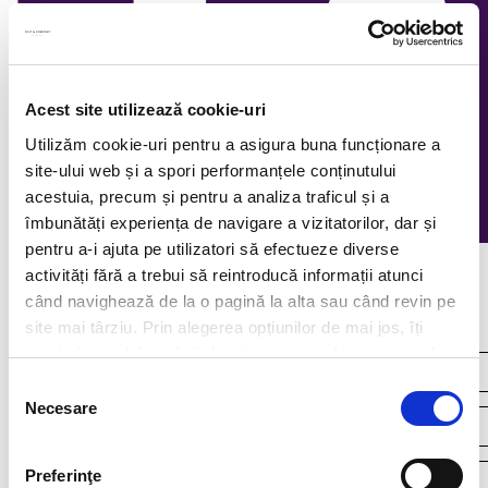
Acest site utilizează cookie-uri
Utilizăm cookie-uri pentru a asigura buna funcționare a
site-ului web și a spori performanțele conținutului
acestuia, precum și pentru a analiza traficul și a
îmbunătăți experiența de navigare a vizitatorilor, dar și
pentru a-i ajuta pe utilizatori să efectueze diverse
activități fără a trebui să reintroducă informații atunci
Continuous recruitment
când navighează de la o pagină la alta sau când revin pe
site mai târziu. Prin alegerea opțiunilor de mai jos, îți
exprimi acordul explicit de stocare a cookies pe care le-
ai selectat. Citeste Politica privind cookies
Click aici
.
Selecția
Necesare
consimțământului
Preferinţe