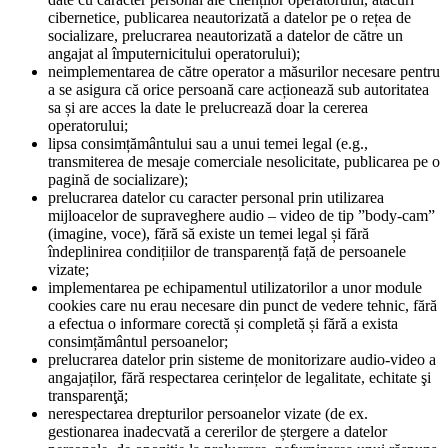
cibernetice, publicarea neautorizată a datelor pe o rețea de
socializare, prelucrarea neautorizată a datelor de către un
angajat al împuternicitului operatorului);
neimplementarea de către operator a măsurilor necesare pentru
a se asigura că orice persoană care acționează sub autoritatea
sa și are acces la date le prelucrează doar la cererea
operatorului;
lipsa consimțământului sau a unui temei legal (e.g.,
transmiterea de mesaje comerciale nesolicitate, publicarea pe o
pagină de socializare);
prelucrarea datelor cu caracter personal prin utilizarea
mijloacelor de supraveghere audio – video de tip ”body-cam”
(imagine, voce), fără să existe un temei legal și fără
îndeplinirea condițiilor de transparență față de persoanele
vizate;
implementarea pe echipamentul utilizatorilor a unor module
cookies care nu erau necesare din punct de vedere tehnic, fără
a efectua o informare corectă și completă și fără a exista
consimțământul persoanelor;
prelucrarea datelor prin sisteme de monitorizare audio-video a
angajaților, fără respectarea cerințelor de legalitate, echitate şi
transparenţă;
nerespectarea drepturilor persoanelor vizate (de ex.
gestionarea inadecvată a cererilor de ștergere a datelor