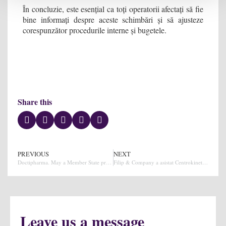
În concluzie, este esențial ca toți operatorii afectați să fie
bine informați despre aceste schimbări și să ajusteze
corespunzător procedurile interne și bugetele.
Share this
PREVIOUS
NEXT
Doctipharma. May a Member State prohibit a service linking pharmacists and customers for the sale of medicines online? CJEU analysis
Filip & Company a asistat Centrokinetic, în parteneriat cu Agista, în achiziția pachetului majoritar de părți sociale ale clinicii Socrates din Timișoara
Leave us a message