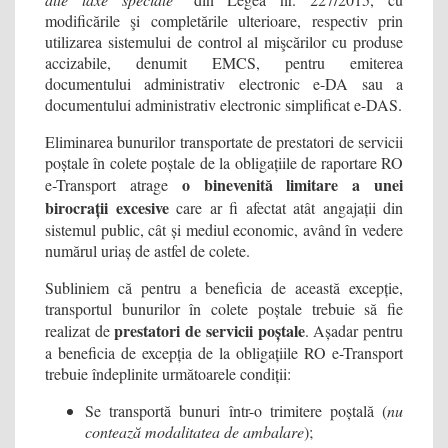
modificările şi completările ulterioare, respectiv prin
utilizarea sistemului de control al mişcărilor cu produse
accizabile, denumit EMCS, pentru emiterea
documentului administrativ electronic e-DA sau a
documentului administrativ electronic simplificat e-DAS.
Eliminarea bunurilor transportate de prestatori de servicii
poștale în colete poștale de la obligațiile de raportare RO
o binevenită limitare a unei
e-Transport atrage
birocrații excesive
care ar fi afectat atât angajații din
sistemul public, cât și mediul economic, având în vedere
numărul uriaș de astfel de colete.
Subliniem că pentru a beneficia de această excepție,
transportul bunurilor în colete poștale trebuie să fie
prestatori de servicii poștale
realizat de
. Așadar pentru
a beneficia de excepția de la obligațiile RO e-Transport
trebuie îndeplinite următoarele condiții:
Se transportă bunuri într-o trimitere poștală (
nu
contează modalitatea de ambalare
);