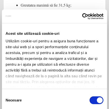
Greutatea maximă să fie 31,5 kg;
Cel care realizează transportul este prestator de
servicii poștale.
Concluzii
Acest site utilizează cookie-uri
Adoptarea OUG 43/2024 reprezintă un pas important în
Utilizăm cookie-uri pentru a asigura buna funcționare a
adaptarea cadrului normativ la realitățile economice și
site-ului web și a spori performanțele conținutului
operaționale actuale, recunoscând nevoia de a diferenția
între diversele forme de transport de bunuri în scopul
acestuia, precum și pentru a analiza traficul și a
unei mai bune gestionări administrative și a unei eficiențe
îmbunătăți experiența de navigare a vizitatorilor, dar și
sporite.
pentru a-i ajuta pe utilizatori să efectueze diverse
activități fără a trebui să reintroducă informații atunci
un plus
Această modificare legislativă reprezintă, astfel,
când navighează de la o pagină la alta sau când revin pe
net pentru mediul economic care va fi ferit astfel de
site mai târziu. Prin alegerea opțiunilor de mai jos, îți
gestionarea unor obligații de raportare excesive,
exprimi acordul explicit de stocare a cookies pe care le-
obligații care în final s-ar fi reflectat tot în prețul final
ai selectat. Citeste Politica privind cookies
Click aici
.
plătit de consumatorii români și de IMM-urile
Selecția
românești
.
Necesare
consimțământului