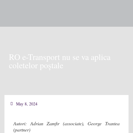
RO e-Transport nu se va aplica
coletelor poștale
May 8, 2024
Autori: Adrian Zamfir (associate), George Trantea
(partner)