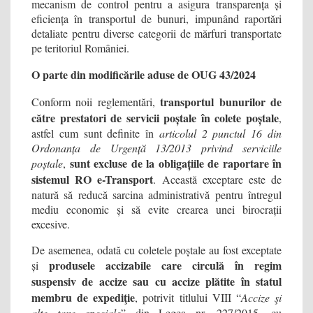
mecanism de control pentru a asigura transparența și
eficiența în transportul de bunuri, impunând raportări
detaliate pentru diverse categorii de mărfuri transportate
pe teritoriul României.
O parte din modificările aduse de OUG 43/2024
transportul bunurilor de
Conform noii reglementări,
către prestatori de servicii poștale în colete poștale
,
astfel cum sunt definite în
articolul 2 punctul 16 din
Ordonanța de Urgență 13/2013 privind serviciile
sunt excluse de la obligațiile de raportare în
poștale
,
sistemul RO e-Transport
. Această exceptare este de
natură să reducă sarcina administrativă pentru întregul
mediu economic și să evite crearea unei birocrații
excesive.
De asemenea, odată cu coletele poștale au fost exceptate
produsele accizabile care circulă în regim
și
suspensiv de accize sau cu accize plătite în statul
membru de expediţie
, potrivit titlului VIII “
Accize şi
alte taxe speciale
” din Legea nr. 227/2015, cu