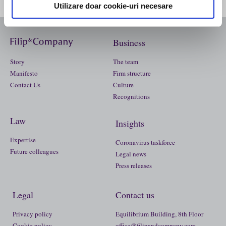
Utilizare doar cookie-uri necesare
Business
Story
The team
Manifesto
Firm structure
Contact Us
Culture
Recognitions
Law
Insights
Expertise
Coronavirus taskforce
Future colleagues
Legal news
Press releases
Legal
Contact us
Privacy policy
Equilibrium Building, 8th Floor
Cookie policy
office@filipandcompany.com