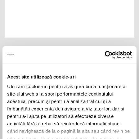
Acordarea unor reduceri la plata impozitului
anual pe clădiri
Leave us a message
Acest site utilizează cookie-uri
Utilizăm cookie-uri pentru a asigura buna funcționare a
site-ului web și a spori performanțele conținutului
acestuia, precum și pentru a analiza traficul și a
îmbunătăți experiența de navigare a vizitatorilor, dar și
pentru a-i ajuta pe utilizatori să efectueze diverse
activități fără a trebui să reintroducă informații atunci
când navighează de la o pagină la alta sau când revin pe
site mai târziu. Prin alegerea opțiunilor de mai jos, îți