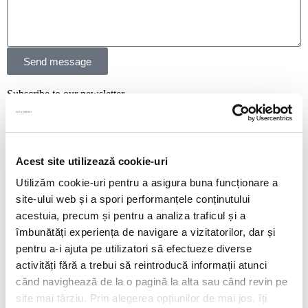
Send message
Subscribe to our newsletter
Stay up to date with the latest. Join Our Email List.
Acest site utilizează cookie-uri
Utilizăm cookie-uri pentru a asigura buna funcționare a
site-ului web și a spori performanțele conținutului
acestuia, precum și pentru a analiza traficul și a
îmbunătăți experiența de navigare a vizitatorilor, dar și
pentru a-i ajuta pe utilizatori să efectueze diverse
activități fără a trebui să reintroducă informații atunci
când navighează de la o pagină la alta sau când revin pe
Story
site mai târziu. Prin alegerea opțiunilor de mai jos, îți