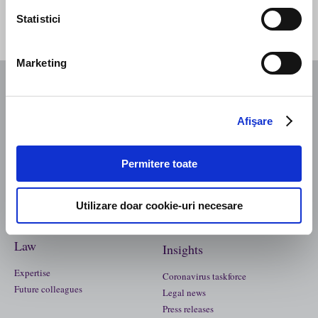
Statistici
Marketing
Business
Afişare
Story
The team
Manifesto
Firm structure
Contact Us
Culture
Permitere toate
Recognitions
Utilizare doar cookie-uri necesare
Law
Insights
Expertise
Coronavirus taskforce
Future colleagues
Legal news
Press releases