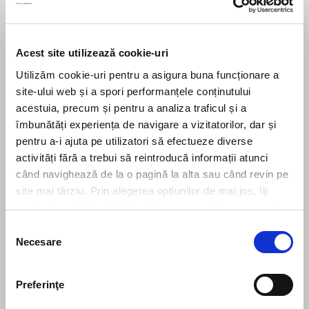
Acest site utilizează cookie-uri
Send message
Utilizăm cookie-uri pentru a asigura buna funcționare a
site-ului web și a spori performanțele conținutului
acestuia, precum și pentru a analiza traficul și a
îmbunătăți experiența de navigare a vizitatorilor, dar și
pentru a-i ajuta pe utilizatori să efectueze diverse
activități fără a trebui să reintroducă informații atunci
Subscribe to our newsletter
când navighează de la o pagină la alta sau când revin pe
site mai târziu. Prin alegerea opțiunilor de mai jos, îți
exprimi acordul explicit de stocare a cookies pe care le-
Stay up to date with the latest. Join Our Email List.
ai selectat. Citeste Politica privind cookies
Click aici
.
Selecția
Necesare
consimțământului
Preferinţe