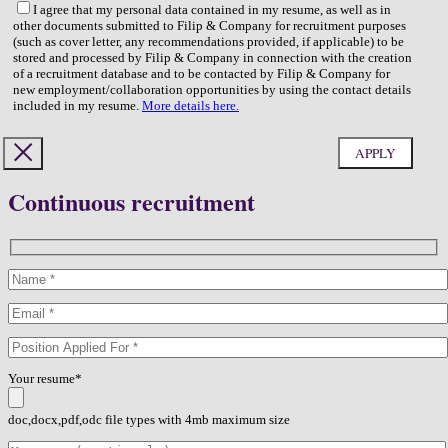
I agree that my personal data contained in my resume, as well as in
other documents submitted to Filip & Company for recruitment purposes
(such as cover letter, any recommendations provided, if applicable) to be
stored and processed by Filip & Company in connection with the creation
of a recruitment database and to be contacted by Filip & Company for
new employment/collaboration opportunities by using the contact details
included in my resume.
More details here.
Continuous recruitment
Your resume*
doc,docx,pdf,odc file types with 4mb maximum size