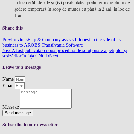
(iv)
în loc de 60 de zile și
posibilitatea prelungirii dreptului de
ședere temporară în scop de muncă cu până la 2 ani, în loc de
1 an.
Share this
Prev
Previous
Filip & Company assists Infobest in the sale of its
business to AROBS Transilvania Software
Next
A fost publicată o nouă procedură de soluționare a petițiilor și
sesizărilor în fața CNCD
Next
Leave us a message
Name
Email
Message
Send message
Subscribe to our newsletter