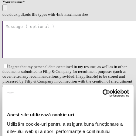
Your resume*
doc,docx,pdf,odc file types with 4mb maximum size
I agree that my personal data contained in my resume, as well as in other
documents submitted to Filip & Company for recruitment purposes (such as
cover letter, any recommendations provided, if applicable) to be stored and
processed by Filip & Company in connection with the creation of a recruitment
database and to be contacted by Filip & Company for new
employment/collaboration opportunities by using the contact details included
in my resume.
More details here.
Acest site utilizează cookie-uri
Think ahead!
Utilizăm cookie-uri pentru a asigura buna funcționare a
site-ului web și a spori performanțele conținutului