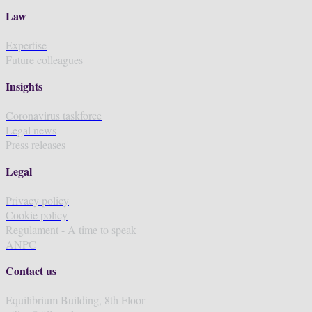
Law
Expertise
Future colleagues
Insights
Coronavirus taskforce
Legal news
Press releases
Legal
Privacy policy
Cookie policy
Regulament - A time to speak
ANPC
Contact us
Equilibrium Building, 8th Floor