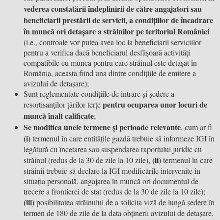
vederea constatării îndeplinirii de către angajatori sau
beneficiarii prestării de servicii, a condițiilor de încadrare
în muncă ori detașare a străinilor pe teritoriul României
(i.e., controale vor putea avea loc la beneficiarii serviciilor
pentru a verifica dacă beneficiarul desfășoară activități
compatibile cu munca pentru care străinul este detașat în
România, aceasta fiind una dintre condițiile de emitere a
avizului de detașare);
Sunt reglementate condițiile de intrare și ședere a
pentru ocuparea unor locuri de
resortisanților țărilor terțe
muncă înalt calificate
;
Se modifica unele termene și perioade relevante
, cum ar fi
(i)
termenul în care entitățile gazdă trebuie să informeze IGI în
legătură cu încetarea sau suspendarea raportului juridic cu
(ii)
străinul (redus de la 30 de zile la 10 zile),
termenul în care
străinii trebuie să declare la IGI modificările intervenite în
situația personală, angajarea în muncă ori documentul de
trecere a frontierei de stat (redus de la 30 de zile la 10 zile);
(iii)
posibilitatea străinului de a solicita viză de lungă ședere în
termen de 180 de zile de la data obținerii avizului de detașare,