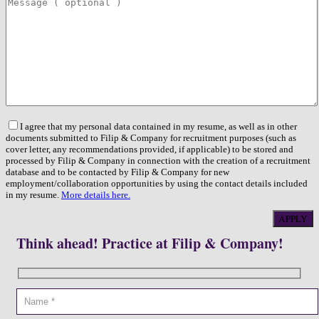
I agree that my personal data contained in my resume, as well as in other
documents submitted to Filip & Company for recruitment purposes (such as
cover letter, any recommendations provided, if applicable) to be stored and
processed by Filip & Company in connection with the creation of a recruitment
database and to be contacted by Filip & Company for new
employment/collaboration opportunities by using the contact details included
in my resume.
More details here.
Think ahead! Practice at Filip & Company!