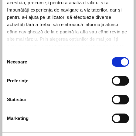
acestuia, precum și pentru a analiza traficul și a
îmbunătăți experiența de navigare a vizitatorilor, dar și
pentru a-i ajuta pe utilizatori să efectueze diverse
activități fără a trebui să reintroducă informații atunci
când navighează de la o pagină la alta sau când revin pe
site mai târziu. Prin alegerea opțiunilor de mai jos, îți
exprimi acordul explicit de stocare a cookies pe care le-
ai selectat. Citeste Politica privind cookies
Click aici
.
Selecția
Necesare
consimțământului
Preferinţe
Statistici
CV*
doc,docx,pdf,odc file types with 6mb maximum size
Marketing
Transcript of your grades*
doc,docx,pdf,odc file types with 6mb maximum size