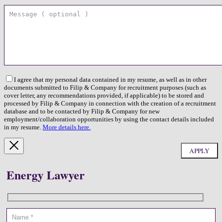
I agree that my personal data contained in my resume, as well as in other
documents submitted to Filip & Company for recruitment purposes (such as
cover letter, any recommendations provided, if applicable) to be stored and
processed by Filip & Company in connection with the creation of a recruitment
database and to be contacted by Filip & Company for new
employment/collaboration opportunities by using the contact details included
in my resume.
More details here.
Energy Lawyer