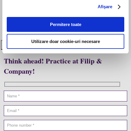
Cover letter
Afişare
doc,docx,pdf,odc file types with 6mb maximum size
Permitere toate
Vrei să știi cum îți vom utiliza datele cu caracter personal?
Click aici
pentru mai multe detalii
.
Utilizare doar cookie-uri necesare
Think ahead! Practice at Filip &
Company!