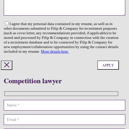
I agree that my personal data contained in my resume, as well as in
other documents submitted to Filip & Company for recruitment purposes
(such as cover letter, any recommendations provided, if applicable) to be
stored and processed by Filip & Company in connection with the creation
of a recruitment database and to be contacted by Filip & Company for
new employment/collaboration opportunities by using the contact details
included in my resume.
More details here.
Competition lawyer