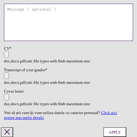
CV*
doc,docx,pdf,odc file types with 6mb maximum size
Transcript of your grades*
doc,docx,pdf,odc file types with 6mb maximum size
Cover letter
doc,docx,pdf,odc file types with 6mb maximum size
Vrei să știi cum îți vom utiliza datele cu caracter personal?
Click aici
pentru mai multe detalii
.