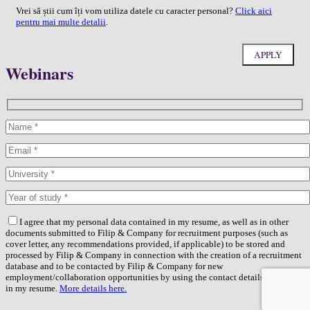
Vrei să știi cum îți vom utiliza datele cu caracter personal?
Click aici
pentru mai multe detalii
.
Webinars
I agree that my personal data contained in my resume, as well as in other
documents submitted to Filip & Company for recruitment purposes (such as
cover letter, any recommendations provided, if applicable) to be stored and
processed by Filip & Company in connection with the creation of a recruitment
database and to be contacted by Filip & Company for new
employment/collaboration opportunities by using the contact details included
in my resume.
More details here.