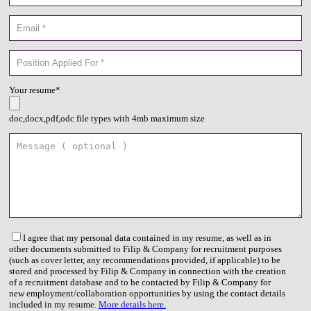
Your resume*
doc,docx,pdf,odc file types with 4mb maximum size
I agree that my personal data contained in my resume, as well as in
other documents submitted to Filip & Company for recruitment purposes
(such as cover letter, any recommendations provided, if applicable) to be
stored and processed by Filip & Company in connection with the creation
of a recruitment database and to be contacted by Filip & Company for
new employment/collaboration opportunities by using the contact details
included in my resume.
More details here.