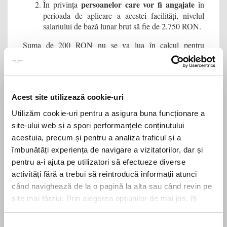
persoanelor care vor fi angajate
În privința
în
perioada de aplicare a acestei facilități, nivelul
salariului de bază lunar brut să fie de 2.750 RON.
Suma de 200 RON nu se va lua în calcul pentru
se va diminua
deducerile personale și
în funcție de
(i)
următoarele elemente:
perioada din lună pentru care s-
(ii)
a acordat majorarea salarială;
data de la care angajații
noi sunt încadrați în muncă cu salariu de bază lunar brut
Acest site utilizează cookie-uri
(iii)
de de 2.750 RON;
fracția din lună pentru care se
(iv)
determină veniturile din salarii și asimilate salariilor;
Utilizăm cookie-uri pentru a asigura buna funcționare a
data de la care încetează contractul individual de muncă.
site-ului web și a spori performanțele conținutului
acestuia, precum și pentru a analiza traficul și a
îmbunătăți experiența de navigare a vizitatorilor, dar și
Share this
pentru a-i ajuta pe utilizatori să efectueze diverse
activități fără a trebui să reintroducă informații atunci
când navighează de la o pagină la alta sau când revin pe
site mai târziu. Prin alegerea opțiunilor de mai jos, îți
PREVIOUS
NEXT
exprimi acordul explicit de stocare a cookies pe care le-
Obligația de offset în industria de apărare – un vis frumos sau o șansă reală?
Salariul minim a crescut la 3.000 RON în industriile agricolă și alimentară, iar taxelor s-au redus
ai selectat. Citeste Politica privind cookies
Click aici
.
Selecția