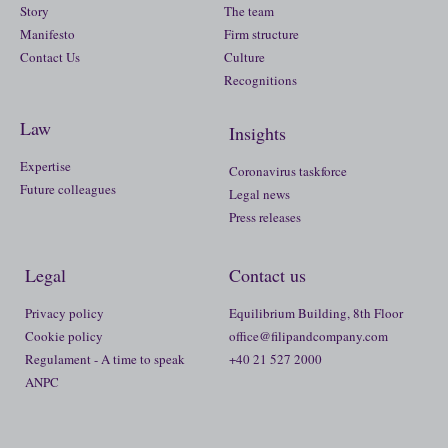
Story
The team
Manifesto
Firm structure
Contact Us
Culture
Recognitions
Law
Insights
Expertise
Coronavirus taskforce
Future colleagues
Legal news
Press releases
Legal
Contact us
Privacy policy
Equilibrium Building, 8th Floor
Cookie policy
office@filipandcompany.com
Regulament - A time to speak
+40 21 527 2000
ANPC