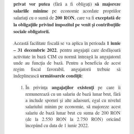
privat vor putea
să majoreze
(fără a fi obligați)
salariile minime
pe economie acordate propriilor
200 RON
exceptată de
salariați cu o sumă de
, care va fi
la obligațiile privind impozitul pe venit și contribuțiile
sociale obligatorii.
1 iunie
Această facilitate fiscală se va aplica în perioada
– 31 decembrie 2022
, pentru angajații care desfășoară
activitate în bază CIM cu normă întreagă la angajatorul
unde au funcția de bază. Pentru a beneficia de acest
regim fiscal favorabil, angajatorii trebuie să
următoarele condiții:
îndeplinească
angajaților existenți
În privința
pe care îi
remunerează cu un salariu de bază lunar brut, fără
a include sporuri și alte adaosuri, egal cu nivelul
salariului minim pe economie, să majoreze acest
salariu de bază lunar brut cu suma de 200 RON
(de la 2.550 RON la 2.750 RON) oricând
începând cu data de 1 iunie 2022.