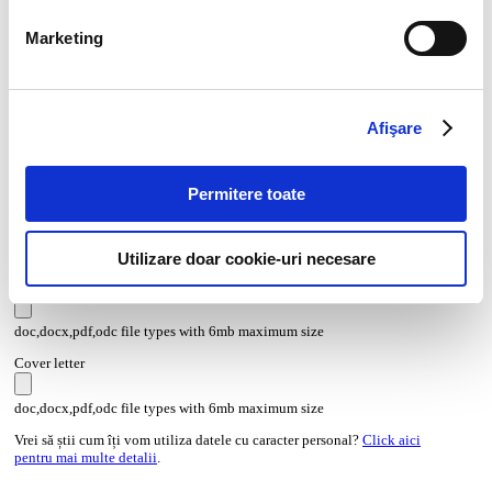
Marketing
Afişare
Permitere toate
CV*
doc,docx,pdf,odc file types with 6mb maximum size
Utilizare doar cookie-uri necesare
Transcript of your grades*
doc,docx,pdf,odc file types with 6mb maximum size
Cover letter
doc,docx,pdf,odc file types with 6mb maximum size
Vrei să știi cum îți vom utiliza datele cu caracter personal?
Click aici
pentru mai multe detalii
.