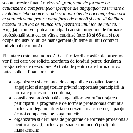
scopul acestor finanțări vizează „
programe de formare de
actualizare a competențelor specifice ale angajaților ca urmare a
evoluțiilor tehnologice rapide si a apariției de noi competențe prin
acțiuni relevante pentru piața forței de muncă și care să faciliteze
accesul la un loc de muncă sau păstrarea unui loc de muncă.
”
Angajații care vor putea participa la aceste programe de formare
profesională sunt cei cu vârsta cuprinsă între 18 și 65 ani și pot
ocupa inclusiv roluri de management (în temeiul unui contract
individual de muncă).
Finanțarea este una indirectă,
i.e.,
furnizorii de astfel de programe
vor fi cei care vor solicita acordarea de fonduri pentru derularea
programelor de dezvoltare. Activitățile pentru care furnizorii vor
putea solicita finanțare sunt:
organizarea și derularea de campanii de conștientizare a
angajaților și angajatorilor privind importanța participării la
formare profesională continuă;
consilierea profesională a angajaților pentru încurajarea
participării la programele de formare profesională continuă,
inclusiv în legătură directă cu dezvoltarea carierei și apariției
de noi competențe pe piața muncii;
organizarea și derularea de programe de formare profesională
pentru angajați, inclusiv persoane care ocupă poziții de
management;