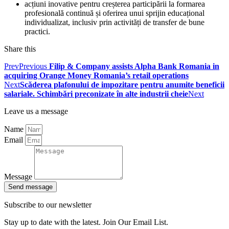
acțiuni inovative pentru creșterea participării la formarea
profesională continuă și oferirea unui sprijin educațional
individualizat, inclusiv prin activități de transfer de bune
practici.
Share this
Prev
Previous
Filip & Company assists Alpha Bank Romania in
acquiring Orange Money Romania’s retail operations
Next
Scăderea plafonului de impozitare pentru anumite beneficii
salariale. Schimbări preconizate în alte industrii cheie
Next
Leave us a message
Name
Email
Message
Send message
Subscribe to our newsletter
Stay up to date with the latest. Join Our Email List.