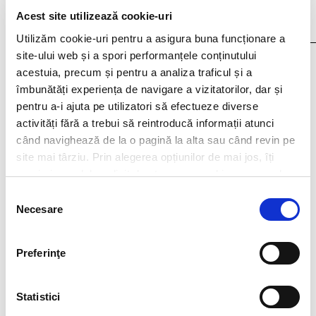
Acest site utilizează cookie-uri
Utilizăm cookie-uri pentru a asigura buna funcționare a
site-ului web și a spori performanțele conținutului
I agree that my personal data contained in my resume, as well as in other
acestuia, precum și pentru a analiza traficul și a
documents submitted to Filip & Company for recruitment purposes (such as
cover letter, any recommendations provided, if applicable) to be stored and
îmbunătăți experiența de navigare a vizitatorilor, dar și
processed by Filip & Company in connection with the creation of a recruitment
pentru a-i ajuta pe utilizatori să efectueze diverse
database and to be contacted by Filip & Company for new
employment/collaboration opportunities by using the contact details included
activități fără a trebui să reintroducă informații atunci
in my resume.
More details here.
când navighează de la o pagină la alta sau când revin pe
site mai târziu. Prin alegerea opțiunilor de mai jos, îți
exprimi acordul explicit de stocare a cookies pe care le-
ai selectat. Citeste Politica privind cookies
Click aici
.
Think ahead!
Selecția
Necesare
consimțământului
Preferinţe
Statistici