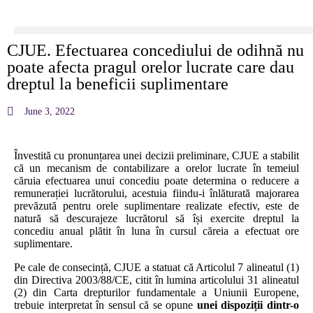
CJUE. Efectuarea concediului de odihnă nu
poate afecta pragul orelor lucrate care dau
dreptul la beneficii suplimentare
June 3, 2022
Învestită cu pronunțarea unei decizii preliminare, CJUE a stabilit
că un mecanism de contabilizare a orelor lucrate în temeiul
căruia efectuarea unui concediu poate determina o reducere a
remunerației lucrătorului, acestuia fiindu‑i înlăturată majorarea
prevăzută pentru orele suplimentare realizate efectiv, este de
natură să descurajeze lucrătorul să își exercite dreptul la
concediu anual plătit în luna în cursul căreia a efectuat ore
suplimentare.
Pe cale de consecință, CJUE a statuat că Articolul 7 alineatul (1)
din Directiva 2003/88/CE, citit în lumina articolului 31 alineatul
(2) din Carta drepturilor fundamentale a Uniunii Europene,
trebuie interpretat în sensul că se opune
unei dispoziții dintr-o