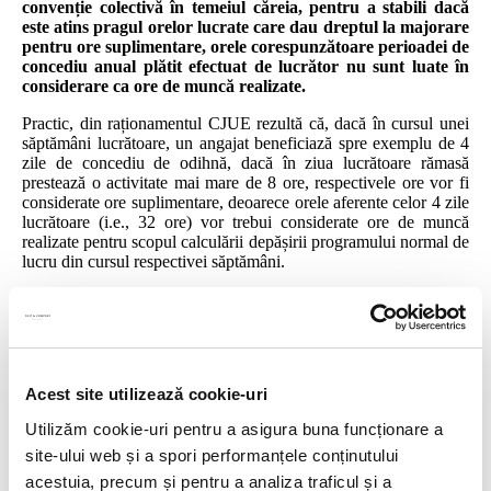
convenție colectivă în temeiul căreia, pentru a stabili dacă
este atins pragul orelor lucrate care dau dreptul la majorare
pentru ore suplimentare, orele corespunzătoare perioadei de
concediu anual plătit efectuat de lucrător nu sunt luate în
considerare ca ore de muncă realizate.
Practic, din raționamentul CJUE rezultă că, dacă în cursul unei
săptămâni lucrătoare, un angajat beneficiază spre exemplu de 4
zile de concediu de odihnă, dacă în ziua lucrătoare rămasă
prestează o activitate mai mare de 8 ore, respectivele ore vor fi
considerate ore suplimentare, deoarece orele aferente celor 4 zile
lucrătoare (i.e., 32 ore) vor trebui considerate ore de muncă
realizate pentru scopul calculării depășirii programului normal de
lucru din cursul respectivei săptămâni.
Share this
Acest site utilizează cookie-uri
Utilizăm cookie-uri pentru a asigura buna funcționare a
site-ului web și a spori performanțele conținutului
Previous
Propunere legislativă – introducerea unor noi tipuri de
acestuia, precum și pentru a analiza traficul și a
contracte de muncă