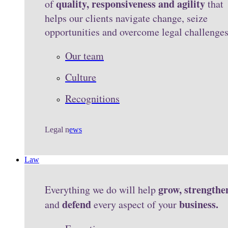
quality, responsiveness and agility
of
that
helps our clients navigate change, seize
opportunities and overcome legal challenge
Our team
Culture
Recognitions
Legal n
ews
Law
grow, strengthe
Everything we do will help
defend
business.
and
every aspect of your