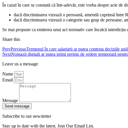
În cazul în care se constată că într-adevăr, este vorba despre acte de 
dacă discriminarea vizează o persoană, amendă cuprinsă între 
dacă discriminarea vizează o categorie sau grup de persoane, 
Se mai propune ca emiterea unui act normativ care încalcă interdicția d
Share this
Prev
Previous
Termenul în care salariații ar putea contesta deciziile unil
Next
Nomazii digitali ar putea primi permis de ședere temporară pentr
Leave us a message
Name
Email
Message
Send message
Subscribe to our newsletter
Stay up to date with the latest. Join Our Email List.