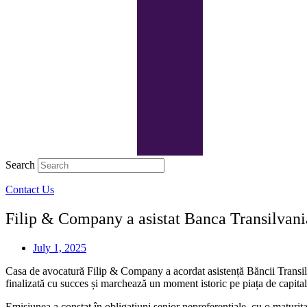
Search
Contact Us
Filip & Company a asistat Banca Transilvania 
July 1, 2025
Casa de avocatură Filip & Company a acordat asistență Băncii Transilva
finalizată cu succes și marchează un moment istoric pe piața de capital
Emisiunea a constat în obligațiuni senior nepreferențiale, cu o maturi