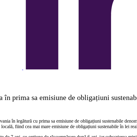
în prima sa emisiune de obligațiuni sustenabil
nia în legătură cu prima sa emisiune de obligațiuni sustenabile denominat
 locală, fiind cea mai mare emisiune de obligațiuni sustenabile în lei re
tate de 7 ani, cu opțiune de răscumpărare după 6 ani, iar subscrierea mi