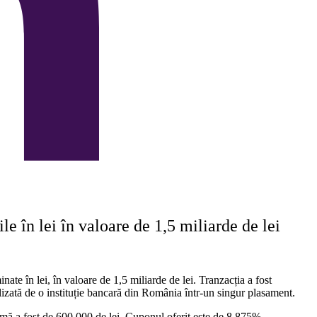
e în lei în valoare de 1,5 miliarde de lei
e în lei, în valoare de 1,5 miliarde de lei. Tranzacția a fost
alizată de o instituție bancară din România într-un singur plasament.
nimă a fost de 600.000 de lei. Cuponul oferit este de 8,875%
.