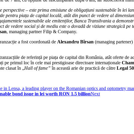
perspective – este prima emisiune de obligațiuni sustenabile în lei lan
 pentru piața de capital locală, atât din punct de vedere al dimensiunii,
a angajamentele sustenabile ale emitenților, Banca Transilvania a demonst
nct de vedere social și de mediu este o dovadă de viziune strategică p
san
, managing partner Filip & Company.
ranzacție a fost coordonată de
Alexandru Bîrsan
(managing partener) ș
anzacțiile de referință pe piața de capital din România, atât oferte de acț
i pe primul loc în cele mai prestigioase directoare internaționale
Chamb
te clasat în „
Hall of fame”
în această arie de practică de către
Legal 5
e in Lensa, a leading player on the Romanian optics and optometry ma
inable bond issue in lei worth RON 1.5 billion
Next