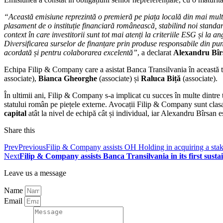
“Această emisiune reprezintă o premieră pe piața locală din mai multe 
plasament de o instituție financiară românească, stabilind noi standarde
context în care investitorii sunt tot mai atenți la criteriile ESG și l
Diversificarea surselor de finanțare prin produse responsabile din pu
acordată și pentru colaborarea excelentă”
, a declarat
Alexandru Bîr
Echipa Filip & Company care a asistat Banca Transilvania în această t
associate),
Bianca Gheorghe
(associate) și
Raluca Biță
(associate).
În ultimii ani, Filip & Company s-a implicat cu succes în multe dintre tr
statului român pe piețele externe. Avocații Filip & Company sunt clasaț
capital
atât la nivel de echipă cât și individual, iar Alexandru Bîrsan es
Share this
Prev
Previous
Filip & Company assists OH Holding in acquiring a stak
Next
Filip & Company assists Banca Transilvania in its first susta
Leave us a message
Name
Email