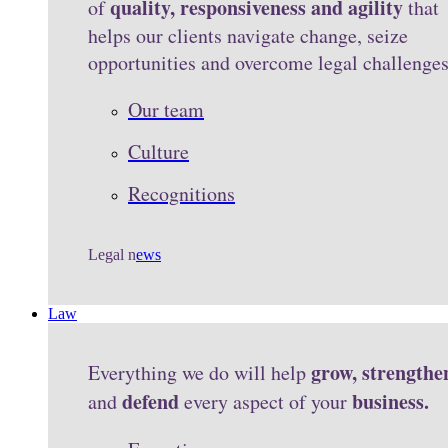
quality, responsiveness and agility
of
that
helps our clients navigate change, seize
opportunities and overcome legal challenge
Our team
Culture
Recognitions
Legal n
ews
Law
grow, strengthe
Everything we do will help
defend
business.
and
every aspect of your