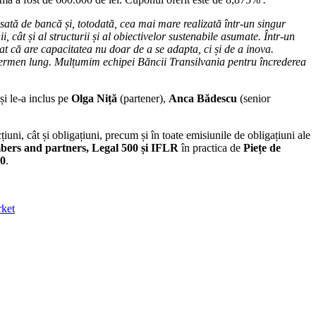
sată de bancă și, totodată, cea mai mare realizată într-un singur
 cât și al structurii și al obiectivelor sustenabile asumate. Într-un
rat că are capacitatea nu doar de a se adapta, ci și de a inova.
e termen lung. Mulțumim echipei Băncii Transilvania pentru încrederea
i le-a inclus pe
Olga Niță
(partener),
Anca Bădescu
(senior
iuni, cât și obligațiuni, precum și în toate emisiunile de obligațiuni ale
ers and partners, Legal 500 și IFLR
în practica de
Piețe de
00
.
rket