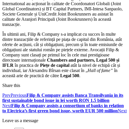
International au acționat în calitate de Coordonatori Globali (Joint
Global Coordinators) și BT Capital Partners, IMI-Intesa Sanpaolo,
Societe Generale și UniCredit Joint Bookrunners au asistat în
calitate de Aranjori Principali (Joint Bookrunners) în această
tranzacție.
În ultimii ani, Filip & Company s-a implicat cu succes în multe
dintre tranzacțiile de referință pe piața de capital din România, atât
oferte de acțiuni, cât și obligațiuni, precum și în toate emisiunile de
obligațiuni ale statului român pe piețele externe. Avocații Filip &
Company sunt clasați pe primul loc în cele mai prestigioase
directoare internaționale
Chambers and partners, Legal 500 și
IFLR
în practica de
Piețe de capital
atât la nivel de echipă cât și
individual, iar Alexandru Bîrsan este clasat în „
Hall of fame”
în
această arie de practică de către
Legal 500
.
Share this
Prev
Previous
Filip & Company assists Banca Transilvania in its
first sustainable bond issue in lei worth RON 1.5 billion
Next
Filip & Company assists a consortium of banks in relation
to Electrica’s first green bond issue, worth EUR 500 million
Next
Leave us a message