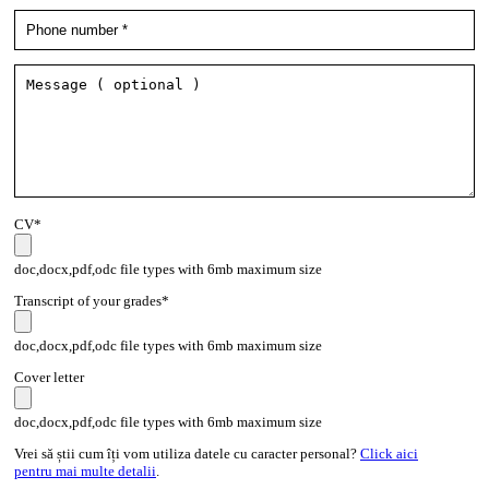
CV*
doc,docx,pdf,odc file types with 6mb maximum size
Transcript of your grades*
doc,docx,pdf,odc file types with 6mb maximum size
Cover letter
doc,docx,pdf,odc file types with 6mb maximum size
Vrei să știi cum îți vom utiliza datele cu caracter personal?
Click aici
pentru mai multe detalii
.