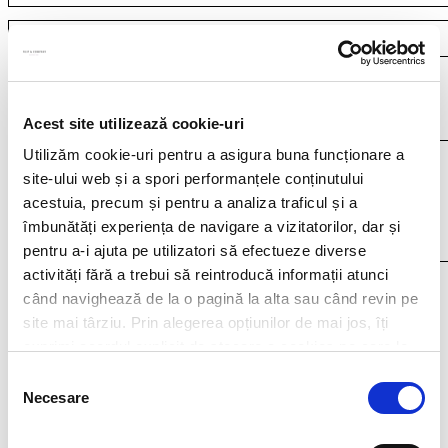
Your resume*
doc,docx,pdf,odc file types with 4mb maximum size
Acest site utilizează cookie-uri
Utilizăm cookie-uri pentru a asigura buna funcționare a
site-ului web și a spori performanțele conținutului
acestuia, precum și pentru a analiza traficul și a
îmbunătăți experiența de navigare a vizitatorilor, dar și
pentru a-i ajuta pe utilizatori să efectueze diverse
activități fără a trebui să reintroducă informații atunci
I agree that my personal data contained in my resume, as well as in other
când navighează de la o pagină la alta sau când revin pe
documents submitted to Filip & Company for recruitment purposes (such as
site mai târziu. Prin alegerea opțiunilor de mai jos, îți
cover letter, any recommendations provided, if applicable) to be stored and
processed by Filip & Company in connection with the creation of a recruitment
exprimi acordul explicit de stocare a cookies pe care le-
database and to be contacted by Filip & Company for new
ai selectat. Citeste Politica privind cookies
Click aici
.
employment/collaboration opportunities by using the contact details included
Selecția
in my resume.
More details here.
Necesare
consimțământului