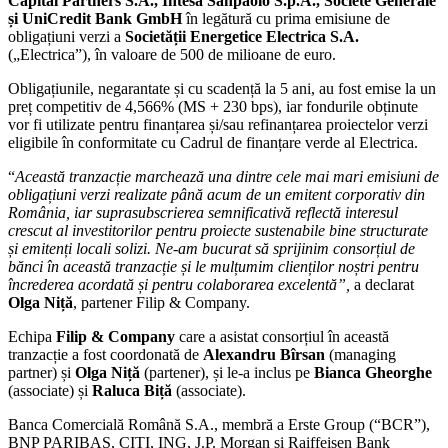
Capital Partners S.A., Intesa Sanpaolo S.p.A., Société Générale
și UniCredit Bank GmbH
în legătură cu prima emisiune de
obligațiuni verzi a
Societății Energetice Electrica S.A.
(„Electrica”), în valoare de 500 de milioane de euro.
Obligațiunile, negarantate și cu scadență la 5 ani, au fost emise la un
preț competitiv de 4,566% (MS + 230 bps), iar fondurile obținute
vor fi utilizate pentru finanțarea și/sau refinanțarea proiectelor verzi
eligibile în conformitate cu Cadrul de finanțare verde al Electrica.
“
Această tranzacție marchează una dintre cele mai mari emisiuni de
obligațiuni verzi realizate până acum de un emitent corporativ din
România, iar suprasubscrierea semnificativă reflectă interesul
crescut al investitorilor pentru proiecte sustenabile bine structurate
și emitenți locali solizi
. Ne-am bucurat să sprijinim consorțiul de
bănci în aceast
ă tranzacție și
le mulțumim clienților noștri pentru
încrederea acordată și pentru colaborarea excelentă”,
a declarat
Olga Niță
, partener Filip & Company.
Echipa
Filip & Company
care a asistat consorțiul în această
tranzacție a fost coordonată de
Alexandru Bîrsan
(managing
partner) și
Olga Niță
(partener), și le-a inclus pe
Bianca Gheorghe
(associate) și
Raluca Biță
(associate).
Banca Comercială Română S.A., membră a Erste Group (“BCR”),
BNP PARIBAS, CITI, ING, J.P. Morgan și Raiffeisen Bank