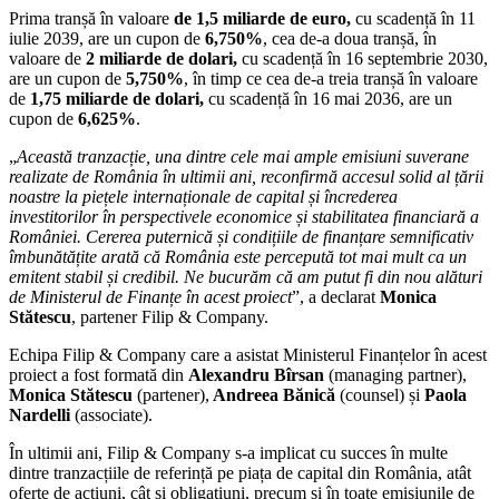
Prima tranșă în valoare
de 1,5 miliarde de euro,
cu scadență în 11
iulie 2039, are un cupon de
6,750%
, cea de-a doua tranșă, în
valoare de
2 miliarde de dolari,
cu scadență în 16 septembrie 2030,
are un cupon de
5,750%
, în timp ce cea de-a treia tranșă în valoare
de
1,75 miliarde de dolari,
cu scadență în 16 mai 2036, are un
cupon de
6,625%
.
„
Această tranzacție, una dintre cele mai ample emisiuni suverane
realizate de România în ultimii ani, reconfirmă accesul solid al țării
noastre la piețele internaționale de capital și încrederea
investitorilor în perspectivele economice și stabilitatea financiară a
României. Cererea puternică și condițiile de finanțare semnificativ
îmbunătățite arată că România este percepută tot mai mult ca un
emitent stabil și credibil. Ne bucurăm că am putut fi din nou alături
de Ministerul de Finanțe în acest proiect
”, a declarat
Monica
Stătescu
, partener Filip & Company.
Echipa Filip & Company care a asistat Ministerul Finanțelor în acest
proiect a fost formată din
Alexandru Bîrsan
(managing partner),
Monica Stătescu
(partener),
Andreea Bănică
(counsel) și
Paola
Nardelli
(associate).
În ultimii ani, Filip & Company s-a implicat cu succes în multe
dintre tranzacțiile de referință pe piața de capital din România, atât
oferte de acțiuni, cât și obligațiuni, precum și în toate emisiunile de