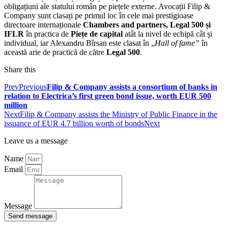
obligațiuni ale statului român pe piețele externe. Avocații Filip &
Company sunt clasați pe primul loc în cele mai prestigioase
directoare internaționale
Chambers and partners, Legal 500 și
IFLR
în practica de
Piețe de capital
atât la nivel de echipă cât și
individual, iar Alexandru Bîrsan este clasat în „
Hall of fame”
în
această arie de practică de către
Legal 500
.
Share this
Prev
Previous
Filip & Company assists a consortium of banks in
relation to Electrica’s first green bond issue, worth EUR 500
million
Next
Filip & Company assists the Ministry of Public Finance in the
issuance of EUR 4.7 billion worth of bonds
Next
Leave us a message
Name
Email
Message
Send message