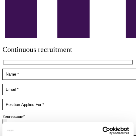
Continuous recruitment
Your resume*
doc,docx,pdf,odc file types with 4mb maximum size