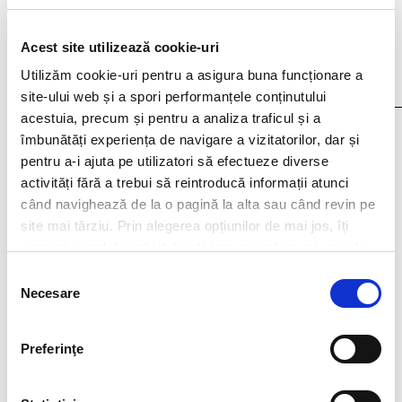
Acest site utilizează cookie-uri
Utilizăm cookie-uri pentru a asigura buna funcționare a
site-ului web și a spori performanțele conținutului
acestuia, precum și pentru a analiza traficul și a
I agree that my personal data contained in my resume, as well as in other
îmbunătăți experiența de navigare a vizitatorilor, dar și
documents submitted to Filip & Company for recruitment purposes (such as
pentru a-i ajuta pe utilizatori să efectueze diverse
cover letter, any recommendations provided, if applicable) to be stored and
processed by Filip & Company in connection with the creation of a recruitment
activități fără a trebui să reintroducă informații atunci
database and to be contacted by Filip & Company for new
când navighează de la o pagină la alta sau când revin pe
employment/collaboration opportunities by using the contact details included
in my resume.
More details here.
site mai târziu. Prin alegerea opțiunilor de mai jos, îți
exprimi acordul explicit de stocare a cookies pe care le-
ai selectat. Citeste Politica privind cookies
Click aici
.
Selecția
Necesare
consimțământului
Think ahead!
Preferinţe