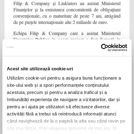
Filip & Company și Linklaters au asistat Ministerul
Finanțelor și la emisiunea concomitentă de obligațiuni
convenționale, cu o maturitate de peste 7 ani, atrăgând
de pe piețele internaționale alte 2 miliarde de euro.
Echipa Filip & Company care a asistat Ministerul
Finanțelor Publice în acest proiect a fost formată în
Alexandru Bîrsan
Monica
principal din
(partener),
Stătescu
Andreea Bănică
(partener),
(senior associate)
Andrei Anghel
și
(associate).
Acest site utilizează cookie-uri
Filip & Company are una dintre cele mai dinamice
practici de Finanţări şi Pieţe de Capital din România.
Utilizăm cookie-uri pentru a asigura buna funcționare a
Echipa de avocați include specialişti cu un palmares
site-ului web și a spori performanțele conținutului
bogat dobândit în cadrul unor tranzacţii complexe
acestuia, precum și pentru a analiza traficul și a
desfăşurate atât pe plan intern, cât şi internaţional.
îmbunătăți experiența de navigare a vizitatorilor, dar și
pentru a-i ajuta pe utilizatori să efectueze diverse
activități fără a trebui să reintroducă informații atunci
Share this
când navighează de la o pagină la alta sau când revin pe
site mai târziu. Prin alegerea opțiunilor de mai jos, îți