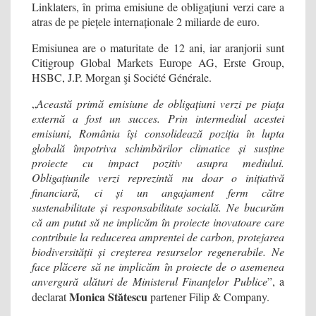
Linklaters, în prima emisiune de obligațiuni verzi care a
atras de pe piețele internaționale 2 miliarde de euro.
Emisiunea are o maturitate de 12 ani, iar aranjorii sunt
Citigroup Global Markets Europe AG, Erste Group,
HSBC, J.P. Morgan şi Société Générale.
„
Această primă emisiune de obligațiuni verzi pe piaţa
externă a fost un succes. Prin intermediul acestei
emisiuni, România își consolidează poziția în lupta
globală împotriva schimbărilor climatice și susține
proiecte cu impact pozitiv asupra mediului.
Obligațiunile verzi reprezintă nu doar o inițiativă
financiară, ci și un angajament ferm către
sustenabilitate și responsabilitate socială. Ne bucurăm
că am putut să ne implicăm în proiecte inovatoare care
contribuie la reducerea amprentei de carbon, protejarea
biodiversității și creșterea resurselor regenerabile. Ne
face plăcere să ne implicăm în proiecte de o asemenea
anvergură alături de Ministerul Finanţelor Publice
”, a
Monica Stătescu
declarat
partener Filip & Company.