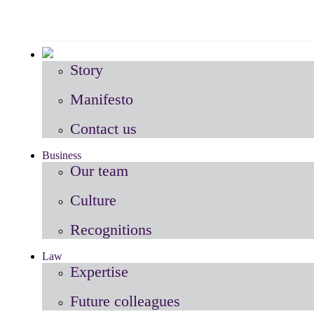
Story
Manifesto
Contact us
Business
Our team
Culture
Recognitions
Law
Expertise
Future colleagues