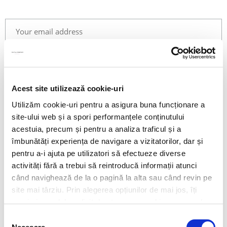
Acest site utilizează cookie-uri
Utilizăm cookie-uri pentru a asigura buna funcționare a
Story
site-ului web și a spori performanțele conținutului
acestuia, precum și pentru a analiza traficul și a
Manifesto
îmbunătăți experiența de navigare a vizitatorilor, dar și
Contact Us
pentru a-i ajuta pe utilizatori să efectueze diverse
activități fără a trebui să reintroducă informații atunci
când navighează de la o pagină la alta sau când revin pe
site mai târziu. Prin alegerea opțiunilor de mai jos, îți
exprimi acordul explicit de stocare a cookies pe care le-
ai selectat. Citeste Politica privind cookies
Click aici
.
Selecția