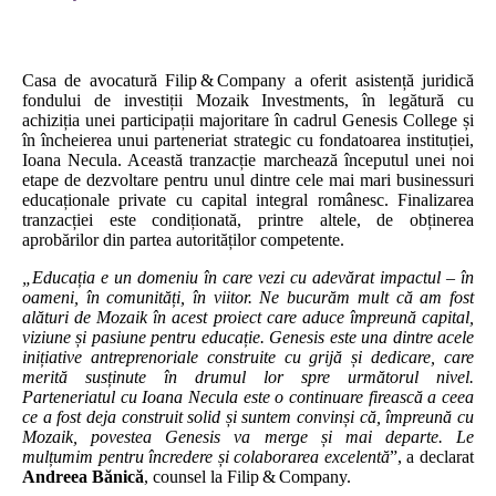
Casa de avocatură Filip & Company a oferit asistență juridică
fondului de investiții Mozaik Investments, în legătură cu
achiziția unei participații majoritare în cadrul Genesis College și
în încheierea unui parteneriat strategic cu fondatoarea instituției,
Ioana Necula. Această tranzacție marchează începutul unei noi
etape de dezvoltare pentru unul dintre cele mai mari businessuri
educaționale private cu capital integral românesc. Finalizarea
tranzacției este condiționată, printre altele, de obținerea
aprobărilor din partea autorităților competente.
„Educația e un domeniu în care vezi cu adevărat impactul – în
oameni, în comunități, în viitor. Ne bucurăm mult că am fost
alături de Mozaik în acest proiect care aduce împreună capital,
viziune și pasiune pentru educație.
Genesis este una dintre acele
inițiative antreprenoriale construite cu grijă și dedicare, care
merită susținute în drumul lor spre următorul nivel.
Parteneriatul cu Ioana Necula este o continuare firească a ceea
ce a fost deja construit solid și suntem convinși că, împreună cu
Mozaik, povestea Genesis va merge și mai departe. Le
mulțumim pentru încredere și colaborarea excelentă
”, a declarat
Andreea
Bănică
, counsel la Filip & Company.