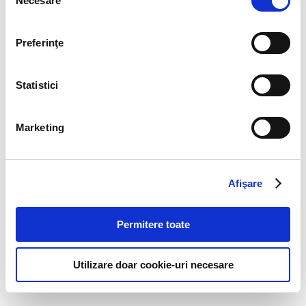
Necesare
consimțământului
Preferinţe
Statistici
Marketing
Business
Afişare
The team
Firm structure
Permitere toate
Culture
Recognitions
Utilizare doar cookie-uri necesare
Law