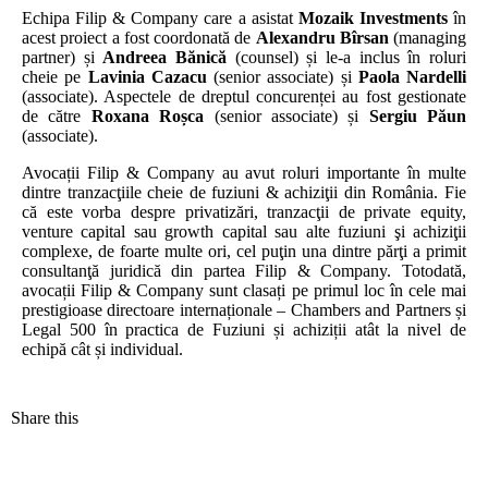
Echipa Filip & Company care a asistat
Mozaik Investments
în
acest proiect a fost coordonată de
Alexandru Bîrsan
(managing
partner) și
Andreea Bănică
(counsel) și le-a inclus în roluri
cheie pe
Lavinia Cazacu
(senior associate) și
Paola Nardelli
(associate). Aspectele de dreptul concurenței au fost gestionate
de către
Roxana Roșca
(senior associate) și
Sergiu Păun
(associate).
Avocații Filip & Company au avut roluri importante în multe
dintre tranzacţiile cheie de fuziuni & achiziţii din România. Fie
că este vorba despre privatizări, tranzacţii de private equity,
venture capital sau growth capital sau alte fuziuni şi achiziţii
complexe, de foarte multe ori, cel puţin una dintre părţi a primit
consultanţă juridică din partea Filip & Company. Totodată,
avocații Filip & Company sunt clasați pe primul loc în cele mai
prestigioase directoare internaționale – Chambers and Partners și
Legal 500 în practica de Fuziuni și achiziții atât la nivel de
echipă cât și individual.
Share this