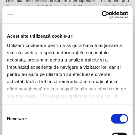
cele mai prestigioase directoare internaționale – Chambers and
Partners și Legal 500 în practica de Fuziuni și achiziții atât la
nivel de echipă cât și individual.
Share this
Acest site utilizează cookie-uri
Utilizăm cookie-uri pentru a asigura buna funcționare a
site-ului web și a spori performanțele conținutului
acestuia, precum și pentru a analiza traficul și a
Previous
Filip & Company assists OLX in the sale of Kiwi Finance
Next
Contractele internaționale de muncă – intersecția dintre legea
îmbunătăți experiența de navigare a vizitatorilor, dar și
aleasă de părți și dispozițiile (mai) protective obligatorii
pentru a-i ajuta pe utilizatori să efectueze diverse
activități fără a trebui să reintroducă informații atunci
când navighează de la o pagină la alta sau când revin pe
site mai târziu. Prin alegerea opțiunilor de mai jos, îți
Leave us a message
exprimi acordul explicit de stocare a cookies pe care le-
ai selectat. Citeste Politica privind cookies
Click aici
.
Selecția
Necesare
consimțământului