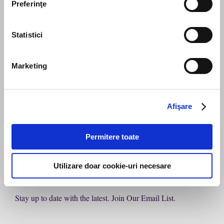
Preferinţe
Statistici
Marketing
Send message
Afişare
Permitere toate
Utilizare doar cookie-uri necesare
Subscribe to our newsletter
Stay up to date with the latest. Join Our Email List.