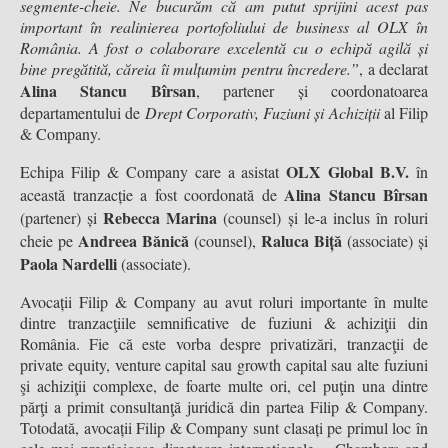
segmente-cheie. Ne bucurăm că am putut sprijini acest pas
important în realinierea portofoliului de business al OLX în
România. A fost o colaborare excelentă cu o echipă agilă și
bine pregătită, căreia îi mulțumim pentru încredere.”
, a declarat
Alina Stancu Bîrsan
, partener și coordonatoarea
departamentului de
Drept Corporativ, Fuziuni și Achiziții
al Filip
& Company.
OLX Global B.V.
Echipa Filip & Company care a asistat
în
Alina Stancu Bîrsan
această tranzacție a fost coordonată de
Rebecca Marina
(partener) și
(counsel) și le-a inclus în roluri
Andreea Bănică
Raluca Biță
cheie pe
(counsel),
(associate) și
Paola Nardelli
(associate).
Avocații Filip & Company au avut roluri importante în multe
dintre tranzacţiile semnificative de fuziuni & achiziţii din
România. Fie că este vorba despre privatizări, tranzacţii de
private equity, venture capital sau growth capital sau alte fuziuni
şi achiziţii complexe, de foarte multe ori, cel puţin una dintre
părţi a primit consultanţă juridică din partea Filip & Company.
Totodată, avocații Filip & Company sunt clasați pe primul loc în