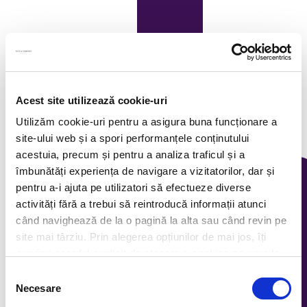
Acest site utilizează cookie-uri
Utilizăm cookie-uri pentru a asigura buna funcționare a
site-ului web și a spori performanțele conținutului
acestuia, precum și pentru a analiza traficul și a
îmbunătăți experiența de navigare a vizitatorilor, dar și
pentru a-i ajuta pe utilizatori să efectueze diverse
activități fără a trebui să reintroducă informații atunci
când navighează de la o pagină la alta sau când revin pe
site mai târziu. Prin alegerea opțiunilor de mai jos, îți
exprimi acordul explicit de stocare a cookies pe care le-
ai selectat. Citeste Politica privind cookies
Click aici
.
Selecția
Necesare
consimțământului