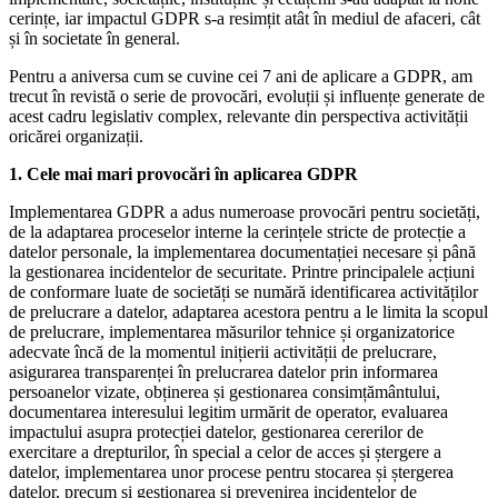
cerințe, iar impactul GDPR s-a resimțit atât în mediul de afaceri, cât
și în societate în general.
Pentru a aniversa cum se cuvine cei 7 ani de aplicare a GDPR, am
trecut în revistă o serie de provocări, evoluții și influențe generate de
acest cadru legislativ complex, relevante din perspectiva activității
oricărei organizații.
1. Cele mai mari provocări în aplicarea GDPR
Implementarea GDPR a adus numeroase provocări pentru societăți,
de la adaptarea proceselor interne la cerințele stricte de protecție a
datelor personale, la implementarea documentației necesare și până
la gestionarea incidentelor de securitate. Printre principalele acțiuni
de conformare luate de societăți se numără identificarea activităților
de prelucrare a datelor, adaptarea acestora pentru a le limita la scopul
de prelucrare, implementarea măsurilor tehnice și organizatorice
adecvate încă de la momentul inițierii activității de prelucrare,
asigurarea transparenței în prelucrarea datelor prin informarea
persoanelor vizate, obținerea și gestionarea consimțământului,
documentarea interesului legitim urmărit de operator, evaluarea
impactului asupra protecției datelor, gestionarea cererilor de
exercitare a drepturilor, în special a celor de acces și ștergere a
datelor, implementarea unor procese pentru stocarea și ștergerea
datelor, precum și gestionarea și prevenirea incidentelor de