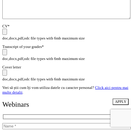
CV*
doc,docx,pdf,odc file types with 6mb maximum size
Transcript of your grades*
doc,docx,pdf,odc file types with 6mb maximum size
Cover letter
doc,docx,pdf,odc file types with 6mb maximum size
Vrei să știi cum îți vom utiliza datele cu caracter personal?
Click aici pentru mai
multe detalii
.
Webinars