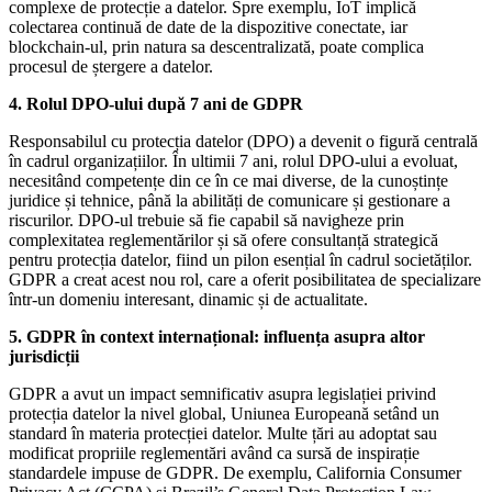
complexe de protecție a datelor. Spre exemplu, IoT implică
colectarea continuă de date de la dispozitive conectate, iar
blockchain-ul, prin natura sa descentralizată, poate complica
procesul de ștergere a datelor.
4. Rolul DPO-ului după 7 ani de GDPR
Responsabilul cu protecția datelor (DPO) a devenit o figură centrală
în cadrul organizațiilor. În ultimii 7 ani, rolul DPO-ului a evoluat,
necesitând competențe din ce în ce mai diverse, de la cunoștințe
juridice și tehnice, până la abilități de comunicare și gestionare a
riscurilor. DPO-ul trebuie să fie capabil să navigheze prin
complexitatea reglementărilor și să ofere consultanță strategică
pentru protecția datelor, fiind un pilon esențial în cadrul societăților.
GDPR a creat acest nou rol, care a oferit posibilitatea de specializare
într-un domeniu interesant, dinamic și de actualitate.
5. GDPR în context internațional: influența asupra altor
jurisdicții
GDPR a avut un impact semnificativ asupra legislației privind
protecția datelor la nivel global, Uniunea Europeană setând un
standard în materia protecției datelor. Multe țări au adoptat sau
modificat propriile reglementări având ca sursă de inspirație
standardele impuse de GDPR. De exemplu, California Consumer