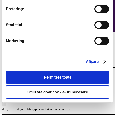
Preferinţe
Statistici
Marketing
Continuous recruitment
Afişare
Permitere toate
Utilizare doar cookie-uri necesare
Your resume*
doc,docx,pdf,odc file types with 4mb maximum size