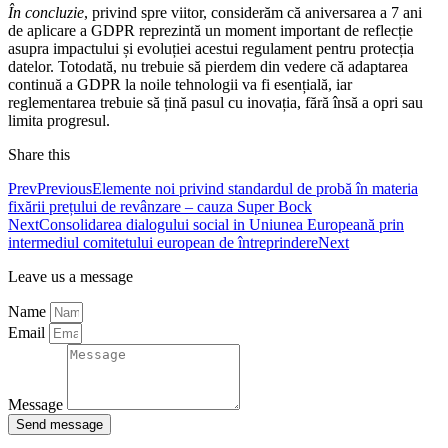
În concluzie
, privind spre viitor, considerăm că aniversarea a 7 ani
de aplicare a GDPR reprezintă un moment important de reflecție
asupra impactului și evoluției acestui regulament pentru protecția
datelor. Totodată, nu trebuie să pierdem din vedere că adaptarea
continuă a GDPR la noile tehnologii va fi esențială, iar
reglementarea trebuie să țină pasul cu inovația, fără însă a opri sau
limita progresul.
Share this
Prev
Previous
Elemente noi privind standardul de probă în materia
fixării prețului de revânzare – cauza Super Bock
Next
Consolidarea dialogului social in Uniunea Europeană prin
intermediul comitetului european de întreprindere
Next
Leave us a message
Name
Email
Message
Send message