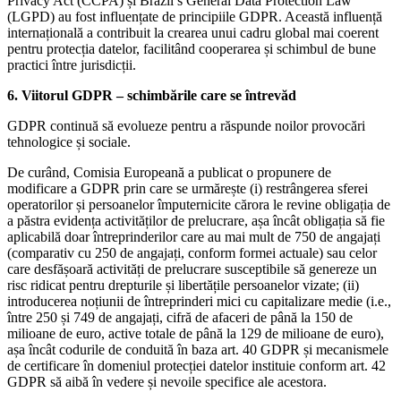
Privacy Act (CCPA) și Brazil’s General Data Protection Law
(LGPD) au fost influențate de principiile GDPR. Această influență
internațională a contribuit la crearea unui cadru global mai coerent
pentru protecția datelor, facilitând cooperarea și schimbul de bune
practici între jurisdicții.
6. Viitorul GDPR – schimbările care se întrevăd
GDPR continuă să evolueze pentru a răspunde noilor provocări
tehnologice și sociale.
De curând, Comisia Europeană a publicat o propunere de
modificare a GDPR prin care se urmărește (i) restrângerea sferei
operatorilor și persoanelor împuternicite cărora le revine obligația de
a păstra evidența activităților de prelucrare, așa încât obligația să fie
aplicabilă doar întreprinderilor care au mai mult de 750 de angajați
(comparativ cu 250 de angajați, conform formei actuale) sau celor
care desfășoară activități de prelucrare susceptibile să genereze un
risc ridicat pentru drepturile și libertățile persoanelor vizate; (ii)
introducerea noțiunii de întreprinderi mici cu capitalizare medie (i.e.,
între 250 și 749 de angajați, cifră de afaceri de până la 150 de
milioane de euro, active totale de până la 129 de milioane de euro),
așa încât codurile de conduită în baza art. 40 GDPR și mecanismele
de certificare în domeniul protecției datelor instituie conform art. 42
GDPR să aibă în vedere și nevoile specifice ale acestora.