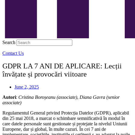
Search
Contact Us
GDPR LA 7 ANI DE APLICARE: Lecții
învățate și provocări viitoare
June 2, 2025
Autori
:
Cristina Boroșeanu (associate)
,
Diana Gavra (senior
associate)
Regulamentul General privind Protecția Datelor (GDPR), aplicabil
din 25 mai 2018, a marcat o schimbare semnificativă în modul în
care datele personale sunt gestionate și protejate la nivelul Uniunii
Europene, dar și global, în multe cazuri. În cei 7 ani de
implementare, societățile, instituțiile și cetățenii s-au adaptat la noile