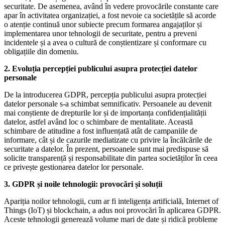
securitate. De asemenea, având în vedere provocările constante care
apar în activitatea organizației, a fost nevoie ca societățile să acorde
o atenție continuă unor subiecte precum formarea angajaților și
implementarea unor tehnologii de securitate, pentru a preveni
incidentele și a avea o cultură de conștientizare și conformare cu
obligațiile din domeniu.
2. Evoluția percepției publicului asupra protecției datelor
personale
De la introducerea GDPR, percepția publicului asupra protecției
datelor personale s-a schimbat semnificativ. Persoanele au devenit
mai conștiente de drepturile lor și de importanța confidențialității
datelor, astfel având loc o schimbare de mentalitate. Această
schimbare de atitudine a fost influențată atât de campaniile de
informare, cât și de cazurile mediatizate cu privire la încălcările de
securitate a datelor. În prezent, persoanele sunt mai predispuse să
solicite transparență și responsabilitate din partea societăților în ceea
ce privește gestionarea datelor lor personale.
3. GDPR și noile tehnologii: provocări și soluții
Apariția noilor tehnologii, cum ar fi inteligența artificială, Internet of
Things (IoT) și blockchain, a adus noi provocări în aplicarea GDPR.
Aceste tehnologii generează volume mari de date și ridică probleme