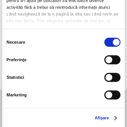
pentru a-i ajuta pe utilizatori să efectueze diverse
activități fără a trebui să reintroducă informații atunci
când navighează de la o pagină la alta sau când revin pe
site mai târziu. Prin alegerea opțiunilor de mai jos, îți
exprimi acordul explicit de stocare a cookies pe care le-
ai selectat. Citeste Politica privind cookies
Click aici
.
Selecția
Necesare
consimțământului
Preferinţe
Send message
Statistici
Marketing
Subscribe to our newsletter
Afişare
Stay up to date with the latest. Join Our Email List.