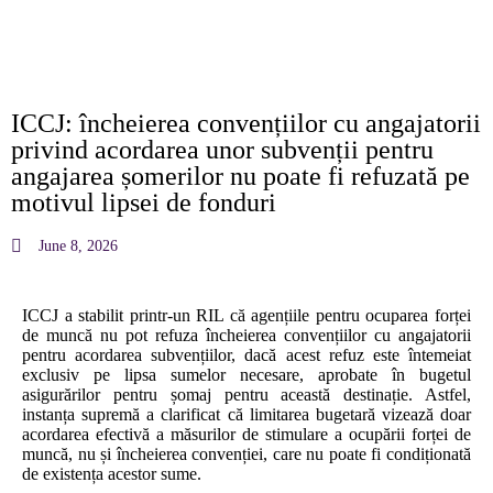
Our 
ICCJ: încheierea convențiilor cu angajatorii
privind acordarea unor subvenții pentru
angajarea șomerilor nu poate fi refuzată pe
motivul lipsei de fonduri
June 8, 2026
ICCJ a stabilit printr-un RIL că agențiile pentru ocuparea forței
de muncă nu pot refuza încheierea convențiilor cu angajatorii
pentru acordarea subvențiilor, dacă acest refuz este întemeiat
exclusiv pe lipsa sumelor necesare, aprobate în bugetul
asigurărilor pentru șomaj pentru această destinație. Astfel,
instanța supremă a clarificat că limitarea bugetară vizează doar
acordarea efectivă a măsurilor de stimulare a ocupării forței de
muncă, nu și încheierea convenției, care nu poate fi condiționată
de existența acestor sume.