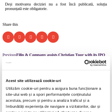
Deși motivarea deciziei nu a fost încă publicată, soluția
pronunțată este obligatorie.
Share this
Previous
Filip & Company assists Christian Tour with its IPO
and listing on the Bucharest Stock Exchange
Next
Noi modificări privind neplata primei zile de concediu medical,
aduse prin legea de aprobare a OUG nr. 91/2025
Acest site utilizează cookie-uri
Utilizăm cookie-uri pentru a asigura buna funcționare a
Leave us a message
site-ului web și a spori performanțele conținutului
acestuia, precum și pentru a analiza traficul și a
îmbunătăți experiența de navigare a vizitatorilor, dar și