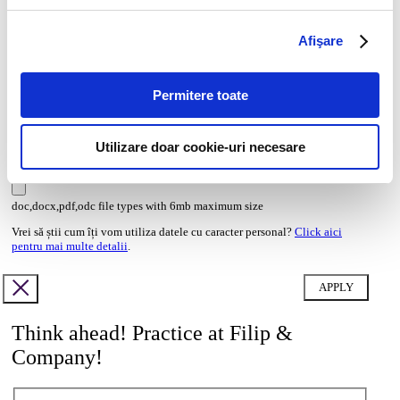
Afişare
CV*
doc,docx,pdf,odc file types with 6mb maximum size
Permitere toate
Transcript of your grades*
doc,docx,pdf,odc file types with 6mb maximum size
Utilizare doar cookie-uri necesare
Cover letter
doc,docx,pdf,odc file types with 6mb maximum size
Vrei să știi cum îți vom utiliza datele cu caracter personal?
Click aici
pentru mai multe detalii
.
Think ahead! Practice at Filip &
Company!