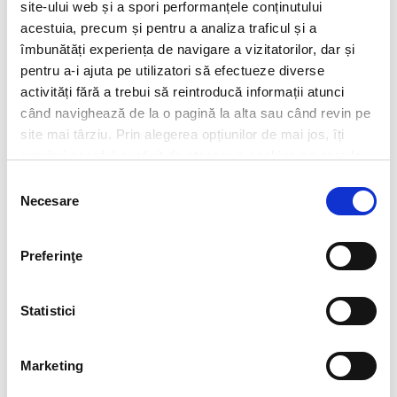
site-ului web și a spori performanțele conținutului
database and to be contacted by Filip & Company for new
employment/collaboration opportunities by using the contact details included
acestuia, precum și pentru a analiza traficul și a
in my resume.
More details here.
îmbunătăți experiența de navigare a vizitatorilor, dar și
pentru a-i ajuta pe utilizatori să efectueze diverse
activități fără a trebui să reintroducă informații atunci
când navighează de la o pagină la alta sau când revin pe
Think ahead!
site mai târziu. Prin alegerea opțiunilor de mai jos, îți
exprimi acordul explicit de stocare a cookies pe care le-
ai selectat. Citeste Politica privind cookies
Click aici
.
Selecția
Necesare
consimțământului
Preferinţe
Statistici
Marketing