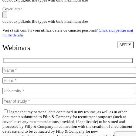
doc,docx,pdf,odc file types with 6mb maximum size
Cover letter
doc,docx,pdf,odc file types with 6mb maximum size
Vrei să știi cum îți vom utiliza datele cu caracter personal?
Click aici pentru mai
multe detalii
.
Webinars
I agree that my personal data contained in my resume, as well as in other
documents submitted to Filip & Company for recruitment purposes (such as
cover letter, any recommendations provided, if applicable) to be stored and
processed by Filip & Company in connection with the creation of a recruitment
database and to be contacted by Filip & Company for new