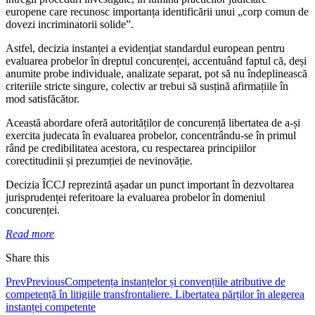
europene care recunosc importanța identificării unui „corp comun de
dovezi incriminatorii solide”.
Astfel, decizia instanței a evidențiat standardul european pentru
evaluarea probelor în dreptul concurenței, accentuând faptul că, deși
anumite probe individuale, analizate separat, pot să nu îndeplinească
criteriile stricte singure, colectiv ar trebui să susțină afirmațiile în
mod satisfăcător.
Această abordare oferă autorităților de concurență libertatea de a-și
exercita judecata în evaluarea probelor, concentrându-se în primul
rând pe credibilitatea acestora, cu respectarea principiilor
corectitudinii și prezumției de nevinovăție.
Decizia ÎCCJ reprezintă așadar un punct important în dezvoltarea
jurisprudenței referitoare la evaluarea probelor în domeniul
concurenței.
Read more
Share this
Prev
Previous
Competența instanțelor și convențiile atributive de
competență în litigiile transfrontaliere. Libertatea părților în alegerea
instanței competente