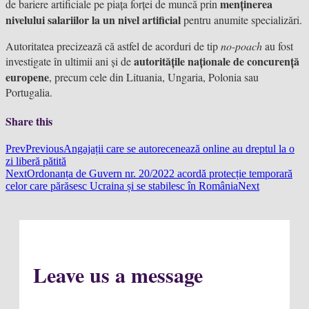
menținerea
de bariere artificiale pe piața forței de muncă prin
nivelului salariilor la un nivel artificial
pentru anumite specializări.
Autoritatea precizează că astfel de acorduri de tip
no-poach
au fost
autoritățile naționale de concurență
investigate în ultimii ani și de
europene
, precum cele din Lituania, Ungaria, Polonia sau
Portugalia.
Share this
Prev
Previous
Angajații care se autorecenează online au dreptul la o
zi liberă pătită
Next
Ordonanța de Guvern nr. 20/2022 acordă protecție temporară
celor care părăsesc Ucraina și se stabilesc în România
Next
Leave us a message