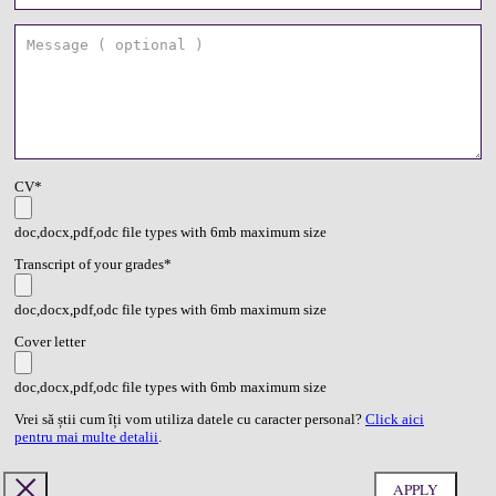
CV*
doc,docx,pdf,odc file types with 6mb maximum size
Transcript of your grades*
doc,docx,pdf,odc file types with 6mb maximum size
Cover letter
doc,docx,pdf,odc file types with 6mb maximum size
Vrei să știi cum îți vom utiliza datele cu caracter personal?
Click aici
pentru mai multe detalii
.