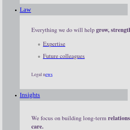
Law
grow, strengt
Everything we do will help
Expertise
Future colleagues
Legal n
ews
Insights
relation
We focus on building long-term
care.