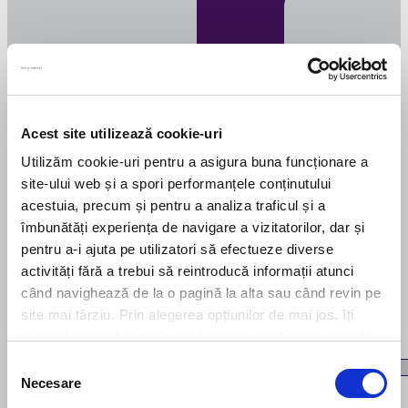
Acest site utilizează cookie-uri
Utilizăm cookie-uri pentru a asigura buna funcționare a
site-ului web și a spori performanțele conținutului
acestuia, precum și pentru a analiza traficul și a
îmbunătăți experiența de navigare a vizitatorilor, dar și
pentru a-i ajuta pe utilizatori să efectueze diverse
activități fără a trebui să reintroducă informații atunci
când navighează de la o pagină la alta sau când revin pe
site mai târziu. Prin alegerea opțiunilor de mai jos, îți
exprimi acordul explicit de stocare a cookies pe care le-
ai selectat. Citeste Politica privind cookies
Click aici
.
Selecția
Necesare
consimțământului