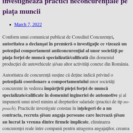
investighează practici neconcurențiale pe
piața muncii
March 7, 2022
,
Conform unui comunicat publicat de Consiliul Concurenței
autoritatea a declanșat în premieră o investigație ce vizează un
potențial comportament anticoncurențial al unor societăți pe
piața forței de muncă specializată/calificată
din domeniul
producției de autovehicule și/sau altor activități conexe din România.
Autoritatea de concurență susține că deține indicii privind o
potențială coordonare a comportamentului
unor societăți
împărțirii pieței forței de muncă
concurente în vederea
specializate/calificate în domeniul ingineriei de automotive
și al
impunerii unui nivel minim al drepturilor salariale (practici de tip
no-
nțelegeri de a nu
poach
). Practicile investigate constau în î
contracta, recruta și/sau angaja persoane care lucrează și/sau
au lucrat la vreuna dintre firmele implicate
, eliminarea
concurenței reale între companii pentru atragerea angajaților, crearea