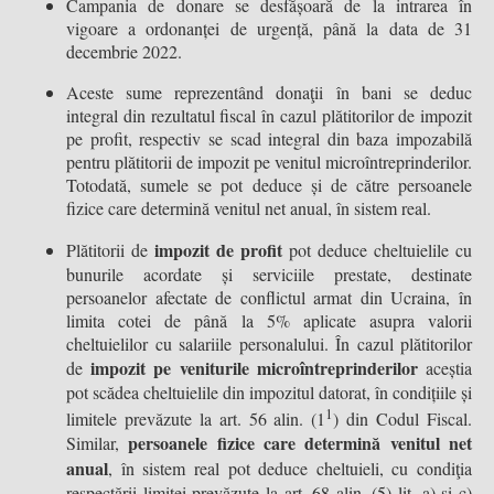
Campania de donare se desfășoară de la intrarea în
vigoare a ordonanței de urgență, până la data de 31
decembrie 2022.
Aceste sume reprezentând donaţii în bani se deduc
integral din rezultatul fiscal în cazul plătitorilor de impozit
pe profit, respectiv se scad integral din baza impozabilă
pentru plătitorii de impozit pe venitul microîntreprinderilor.
Totodată, sumele se pot deduce și de către persoanele
fizice care determină venitul net anual, în sistem real.
impozit de profit
Plătitorii de
pot deduce cheltuielile cu
bunurile acordate și serviciile prestate, destinate
persoanelor afectate de conflictul armat din Ucraina, în
limita cotei de până la 5% aplicate asupra valorii
cheltuielilor cu salariile personalului. În cazul plătitorilor
impozit pe veniturile microîntreprinderilor
de
aceștia
pot scădea cheltuielile din impozitul datorat, în condițiile și
1
limitele prevăzute la art. 56 alin. (1
) din Codul Fiscal.
persoanele fizice care determină venitul net
Similar,
anual
, în sistem real pot deduce cheltuieli, cu condiţia
respectării limitei prevăzute la art. 68 alin. (5) lit. a) şi c)