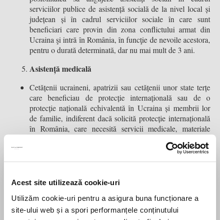
serviciilor publice de asistență socială de la nivel local și
județean și în cadrul serviciilor sociale în care sunt
beneficiari care provin din zona conflictului armat din
Ucraina şi intră în România, în funcţie de nevoile acestora,
pentru o durată determinată, dar nu mai mult de 3 ani.
Asistență medicală
Cetățenii ucraineni, apatrizii sau cetățenii unor state terțe
care beneficiau de protecție internațională sau de o
protecție națională echivalentă în Ucraina și membrii lor
de familie, indiferent dacă solicită protecție internațională
în România, care necesită servicii medicale, materiale
sanitare, medicamente și dispozitive medicale, altele decât
beneficiază de pachetul de servicii
în cazuri de urgență,
de bază prevăzut în contractul-cadru
privind condițiile
acordării asistenței medicale, medicamentelor și
dispozitivelor medicale în cadrul sistemului de asigurări
Acest site utilizează cookie-uri
precum și de medicamente,
sociale de sănătate,
Utilizăm cookie-uri pentru a asigura buna funcționare a
materiale, dispozitive și servicii medicale cuprinse în
site-ului web și a spori performanțele conținutului
programele naționale de sănătate curative, întocmai ca