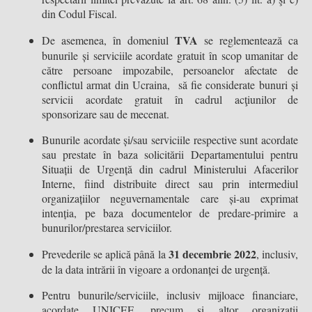
din Codul Fiscal.
TVA
De asemenea, în domeniul
se reglementează ca
bunurile și serviciile acordate gratuit în scop umanitar de
către persoane impozabile, persoanelor afectate de
conflictul armat din Ucraina, să fie considerate bunuri și
servicii acordate gratuit în cadrul acţiunilor de
sponsorizare sau de mecenat.
Bunurile acordate și/sau serviciile respective sunt acordate
sau prestate în baza solicitării Departamentului pentru
Situații de Urgență din cadrul Ministerului Afacerilor
Interne, fiind distribuite direct sau prin intermediul
organizațiilor neguvernamentale care și-au exprimat
intenția, pe baza documentelor de predare-primire a
bunurilor/prestarea serviciilor.
31 decembrie 2022
Prevederile se aplică până la
, inclusiv,
de la data intrării în vigoare a ordonanței de urgență.
Pentru bunurile/serviciile, inclusiv mijloace financiare,
acordate UNICEF, precum și altor organizații