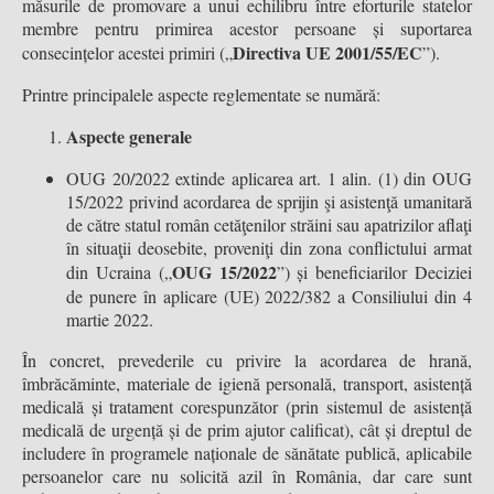
măsurile de promovare a unui echilibru între eforturile statelor
membre pentru primirea acestor persoane și suportarea
Directiva UE 2001/55/EC
consecințelor acestei primiri („
”).
Printre principalele aspecte reglementate se numără:
Aspecte generale
OUG 20/2022 extinde aplicarea art. 1 alin. (1) din OUG
15/2022 privind acordarea de sprijin şi asistenţă umanitară
de către statul român cetăţenilor străini sau apatrizilor aflaţi
în situaţii deosebite, proveniţi din zona conflictului armat
OUG 15/2022
din Ucraina („
”) și beneficiarilor Deciziei
de punere în aplicare (UE) 2022/382 a Consiliului din 4
martie 2022.
În concret, prevederile cu privire la acordarea de hrană,
îmbrăcăminte, materiale de igienă personală, transport, asistență
medicală și tratament corespunzător (prin sistemul de asistență
medicală de urgență și de prim ajutor calificat), cât și dreptul de
includere în programele naționale de sănătate publică, aplicabile
persoanelor care nu solicită azil în România, dar care sunt