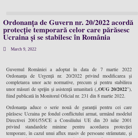
Ordonanța de Guvern nr. 20/2022 acordă
protecție temporară celor care părăsesc
Ucraina și se stabilesc în România
March 9, 2022
Guvernul României a adoptat în data de 7 martie 2022
Ordonanța de Urgență nr. 20/2022 privind modificarea și
completarea unor acte normative, precum și pentru stabilirea
OUG 20/2022
unor măsuri de sprijin și asistență umanitară („
”),
fiind publicată în Monitorul Oficial nr. 231 din 8 martie 2022.
Ordonanța aduce o serie nouă de garanții pentru cei care
părăsesc Ucraina pe fondul conflictului armat, urmând modelul
Directivei 2001/55/CE a Consiliului UE din 20 iulie 2001
privind standardele minime pentru acordarea protecției
temporare, în cazul unui aflux masiv de persoane strămutate, și