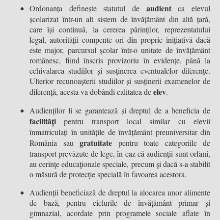
audient
Ordonanța definește statutul de
ca elevul
școlarizat într-un alt sistem de învățământ din altă țară,
care își continuă, la cererea părinților, reprezentatului
legal, autorității compente ori din proprie inițiativă dacă
este major, parcursul școlar într-o unitate de învățământ
românesc, fiind înscris provizoriu în evidențe, până la
echivalarea studiilor și susținerea eventualelor diferențe.
Ulterior recunoașterii studiilor și susținerii examenelor de
elev
diferență, acesta va dobândi calitatea de
.
Audienților li se garantează și dreptul de a beneficia de
facilități
pentru transport local similar cu elevii
înmatriculați în unitățile de învățământ preuniversitar din
gratuitate
România sau
pentru toate categoriile de
transport prevăzute de lege, în caz că audienții sunt orfani,
au cerinţe educaţionale speciale, precum şi dacă s-a stabilit
o măsură de protecţie specială în favoarea acestora.
Audienții beneficiază de dreptul la alocarea unor alimente
de bază, pentru ciclurile de învățământ primar și
gimnazial, acordate prin programele sociale aflate în