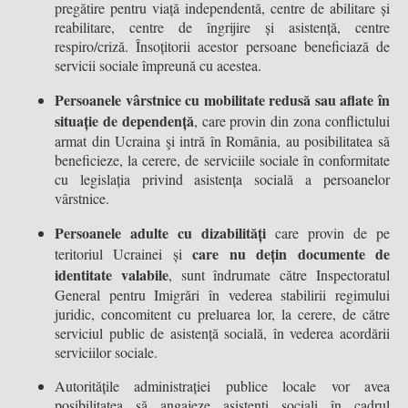
pregătire pentru viață independentă, centre de abilitare și
reabilitare, centre de îngrijire și asistență, centre
respiro/criză. Însoțitorii acestor persoane beneficiază de
servicii sociale împreună cu acestea.
Persoanele vârstnice cu mobilitate redusă sau aflate în
situație de dependență
, care provin din zona conflictului
armat din Ucraina şi intră în România, au posibilitatea să
beneficieze, la cerere, de serviciile sociale în conformitate
cu legislația privind asistența socială a persoanelor
vârstnice.
Persoanele adulte cu dizabilități
care provin de pe
care nu dețin documente de
teritoriul Ucrainei și
identitate valabile
, sunt îndrumate către Inspectoratul
General pentru Imigrări în vederea stabilirii regimului
juridic, concomitent cu preluarea lor, la cerere, de către
serviciul public de asistență socială, în vederea acordării
serviciilor sociale.
Autoritățile administrației publice locale vor avea
posibilitatea să angajeze asistenți sociali în cadrul