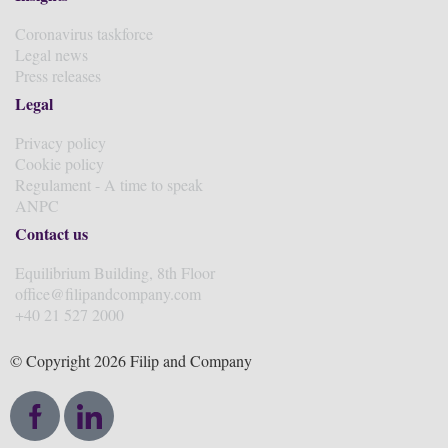
Coronavirus taskforce
Legal news
Press releases
Legal
Privacy policy
Cookie policy
Regulament - A time to speak
ANPC
Contact us
Equilibrium Building, 8th Floor
office@filipandcompany.com
+40 21 527 2000
© Copyright 2026 Filip and Company