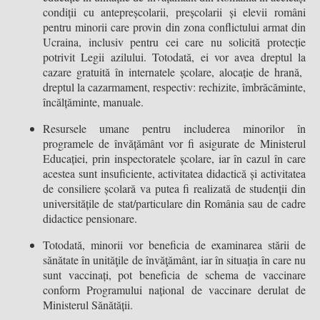
condiții cu antepreșcolarii, preșcolarii și elevii români
pentru minorii care provin din zona conflictului armat din
Ucraina, inclusiv pentru cei care nu solicită protecție
potrivit Legii azilului. Totodată, ei vor avea dreptul la
cazare gratuită în internatele școlare, alocație de hrană,
dreptul la cazarmament, respectiv: rechizite, îmbrăcăminte,
încălțăminte, manuale.
Resursele umane pentru includerea minorilor în
programele de învățământ vor fi asigurate de Ministerul
Educației, prin inspectoratele școlare, iar în cazul în care
acestea sunt insuficiente, activitatea didactică și activitatea
de consiliere școlară va putea fi realizată de studenții din
universitățile de stat/particulare din România sau de cadre
didactice pensionare.
Totodată, minorii vor beneficia de examinarea stării de
sănătate în unităţile de învăţământ, iar în situația în care nu
sunt vaccinați, pot beneficia de schema de vaccinare
conform Programului național de vaccinare derulat de
Ministerul Sănătății.