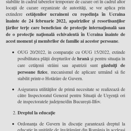
stabilite în cadrul taberelor temporare de cazare ori în cadrul altor
locații de cazare organizate de autorități, se vor aplica prin
cetățenilor ucraineni cu reședința în Ucraina
extindere
înainte de 24 februarie 2022, apatrizilor și resortisanților
țărilor terțe care beneficiau de protecție internațională sau
de o protecție națională echivalentă în Ucraina înainte de
acest moment și membrilor de familie ai acestor persoane
.
OUG 20/2022, în comparație cu OUG 15/2022, extinde
hrană
posibilitatea plății drepturilor de
și pentru situația în
găzduiți de
care cetățenii străini sau apatrizii sunt
persoane fizice
, mecanismul de aplicare urmând să fie
stabilit printr-o Hotărâre de Guvern.
Asigurarea utilităților de primă necesitate se realizează de
către Inspectoratul General pentru Situații de Urgență ori
de inspectoratele județene/din București-Ilfov.
Dreptul la educație
Ordonanța de Guvern în discuție garantează dreptul la
educație în unitățile de învățământ din România în aceleași