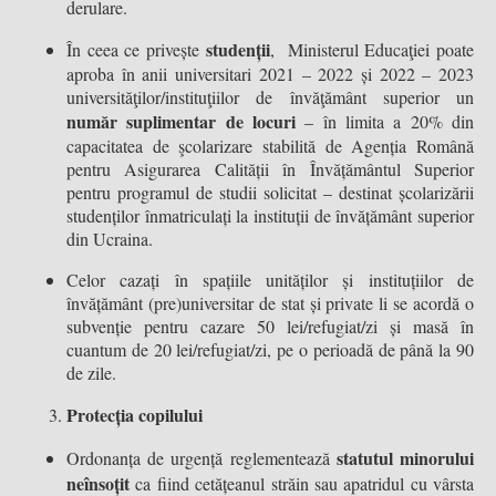
derulare.
studenții
În ceea ce privește
, Ministerul Educaţiei poate
aproba în anii universitari 2021 – 2022 și 2022 – 2023
universităţilor/instituţiilor de învăţământ superior un
număr suplimentar de locuri
– în limita a 20% din
capacitatea de şcolarizare stabilită de Agenția Română
pentru Asigurarea Calității în Învățământul Superior
pentru programul de studii solicitat – destinat școlarizării
studenților înmatriculați la instituții de învățământ superior
din Ucraina.
Celor cazați în spațiile unităților și instituțiilor de
învățământ (pre)universitar de stat și private li se acordă o
subvenție pentru cazare 50 lei/refugiat/zi și masă în
cuantum de 20 lei/refugiat/zi, pe o perioadă de până la 90
de zile.
Protecția copilului
statutul minorului
Ordonanța de urgență reglementează
neînsoțit
ca fiind cetățeanul străin sau apatridul cu vârsta