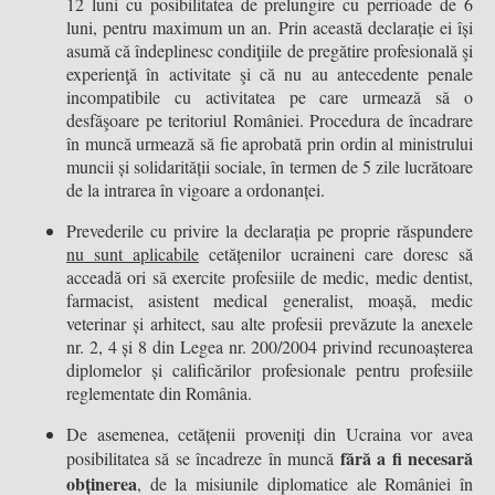
12 luni cu posibilitatea de prelungire cu perrioade de 6
luni, pentru maximum un an. Prin această declarație ei își
asumă că îndeplinesc condiţiile de pregătire profesională şi
experienţă în activitate şi că nu au antecedente penale
incompatibile cu activitatea pe care urmează să o
desfăşoare pe teritoriul României. Procedura de încadrare
în muncă urmează să fie aprobată prin ordin al ministrului
muncii și solidarității sociale, în termen de 5 zile lucrătoare
de la intrarea în vigoare a ordonanței.
Prevederile cu privire la declarația pe proprie răspundere
nu sunt aplicabile
cetățenilor ucraineni care doresc să
acceadă ori să exercite profesiile de medic, medic dentist,
farmacist, asistent medical generalist, moașă, medic
veterinar și arhitect, sau alte profesii prevăzute la anexele
nr. 2, 4 și 8 din Legea nr. 200/2004 privind recunoașterea
diplomelor și calificărilor profesionale pentru profesiile
reglementate din România.
De asemenea, cetățenii proveniți din Ucraina vor avea
fără a fi necesară
posibilitatea să se încadreze în muncă
obținerea
, de la misiunile diplomatice ale României în