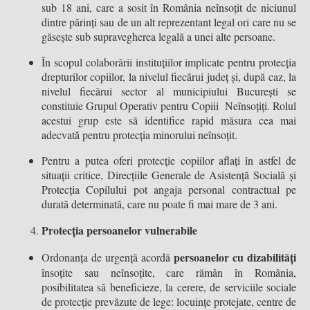
sub 18 ani, care a sosit în România neînsoțit de niciunul
dintre părinți sau de un alt reprezentant legal ori care nu se
găsește sub supravegherea legală a unei alte persoane.
În scopul colaborării instituțiilor implicate pentru protecția
drepturilor copiilor, la nivelul fiecărui județ și, după caz, la
nivelul fiecărui sector al municipiului București se
constituie Grupul Operativ pentru Copiii Neînsoțiți. Rolul
acestui grup este să identifice rapid măsura cea mai
adecvată pentru protecția minorului neînsoțit.
Pentru a putea oferi protecție copiilor aflați în astfel de
situații critice, Direcțiile Generale de Asistență Socială și
Protecția Copilului pot angaja personal contractual pe
durată determinată, care nu poate fi mai mare de 3 ani.
Protecția persoanelor vulnerabile
persoanelor cu dizabilități
Ordonanța de urgență acordă
însoțite sau neînsoțite, care rămân în România,
posibilitatea să beneficieze, la cerere, de serviciile sociale
de protecție prevăzute de lege: locuințe protejate, centre de