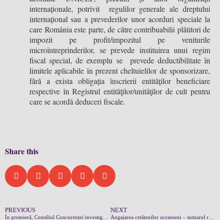
internaționale, potrivit regulilor generale ale dreptului
internațional sau a prevederilor unor acorduri speciale la
care România este parte, de către contribuabilii plătitori de
impozit pe profit/impozitul pe veniturile
microîntreprinderilor, se prevede instituirea unui regim
fiscal special, de exemplu se prevede deductibilitate în
limitele aplicabile în prezent cheltuielilor de sponsorizare,
fără a exista obligația înscrierii entităților beneficiare
respective în Registrul entităţilor/unităţilor de cult pentru
care se acordă deduceri fiscale.
Share this
PREVIOUS
NEXT
În premieră, Consiliul Concurenței investighează practici neconcurențiale pe piața muncii
Angajarea cetățenilor ucraineni – sumarul regulilor speciale adoptate de guvern