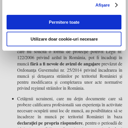
Afişare
lucrătoare de la data acordării, cu excluderea acestei zile.
Nerespectarea acestor prevederi atrage nedecontarea
serviciilor și materialelor de către casele de asigurări de
Permitere toate
sănătate.
Dreptul la muncă
Utilizare doar cookie-uri necesare
Cetățenii ucraineni intrați legal pe teritoriul României și
care nu solicită o formă de protecție potrivit Legii nr.
122/2006 privind azilul în România, pot fi încadrați în
fără a fi nevoie de avizul de angajare
muncă
prevăzut de
Ordonanța Guvernului nr. 25/2014 privind încadrarea în
muncă și detașarea străinilor pe teritoriul României și
pentru modificarea și completarea unor acte normative
privind regimul străinilor în România.
Cetățenii ucraineni, care nu dețin documente care să
probeze calificarea profesională sau experiența în activitate
necesare ocupării unui loc de muncă, au posibilitatea să se
încadreze în muncă pe teritoriul României în baza
declarației pe propria răspundere
, pentru o perioadă de