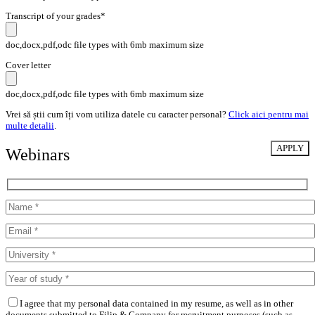
Transcript of your grades*
doc,docx,pdf,odc file types with 6mb maximum size
Cover letter
doc,docx,pdf,odc file types with 6mb maximum size
Vrei să știi cum îți vom utiliza datele cu caracter personal?
Click aici pentru mai
multe detalii
.
Webinars
I agree that my personal data contained in my resume, as well as in other
documents submitted to Filip & Company for recruitment purposes (such as