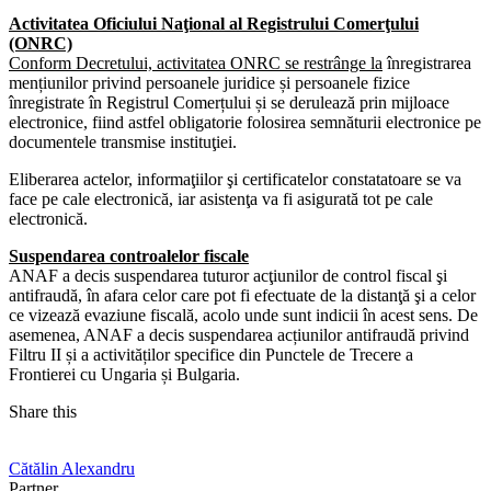
Activitatea Oficiului Naţional al Registrului Comerţului
(ONRC)
Conform Decretului, activitatea ONRC se restrânge la
înregistrarea
mențiunilor privind persoanele juridice și persoanele fizice
înregistrate în Registrul Comerțului și se derulează prin mijloace
electronice, fiind astfel obligatorie folosirea semnăturii electronice pe
documentele transmise instituţiei.
Eliberarea actelor, informaţiilor şi certificatelor constatatoare se va
face pe cale electronică, iar asistenţa va fi asigurată tot pe cale
electronică.
Suspendarea controalelor fiscale
ANAF a decis suspendarea tuturor acţiunilor de control fiscal şi
antifraudă, în afara celor care pot fi efectuate de la distanţă şi a celor
ce vizează evaziune fiscală, acolo unde sunt indicii în acest sens. De
asemenea, ANAF a decis suspendarea acțiunilor antifraudă privind
Filtru II și a activităților specifice din Punctele de Trecere a
Frontierei cu Ungaria și Bulgaria.
Share this
Cătălin Alexandru
Partner