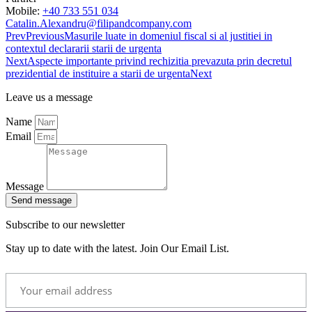
Mobile:
+40 733 551 034
Catalin.Alexandru@filipandcompany.com
Prev
Previous
Masurile luate in domeniul fiscal si al justitiei in
contextul declararii starii de urgenta
Next
Aspecte importante privind rechizitia prevazuta prin decretul
prezidential de instituire a starii de urgenta
Next
Leave us a message
Name
Email
Message
Send message
Subscribe to our newsletter
Stay up to date with the latest. Join Our Email List.