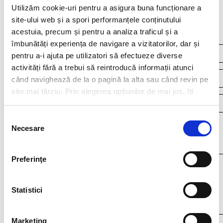
Utilizăm cookie-uri pentru a asigura buna funcționare a
Continuous recruitment
site-ului web și a spori performanțele conținutului
acestuia, precum și pentru a analiza traficul și a
îmbunătăți experiența de navigare a vizitatorilor, dar și
pentru a-i ajuta pe utilizatori să efectueze diverse
activități fără a trebui să reintroducă informații atunci
când navighează de la o pagină la alta sau când revin pe
site mai târziu. Prin alegerea opțiunilor de mai jos, îți
exprimi acordul explicit de stocare a cookies pe care le-
ai selectat. Citeste Politica privind cookies
Click aici
.
Selecția
Your resume*
Necesare
consimțământului
doc,docx,pdf,odc file types with 4mb maximum size
Preferinţe
Statistici
Marketing