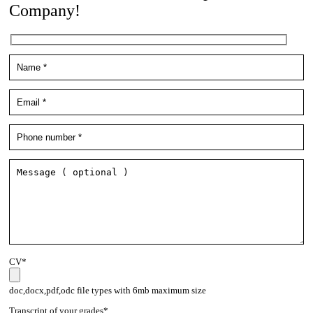
Company!
CV*
doc,docx,pdf,odc file types with 6mb maximum size
Transcript of your grades*