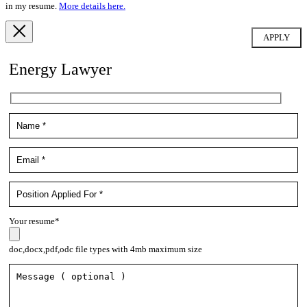
in my resume.
More details here.
Energy Lawyer
Your resume*
doc,docx,pdf,odc file types with 4mb maximum size