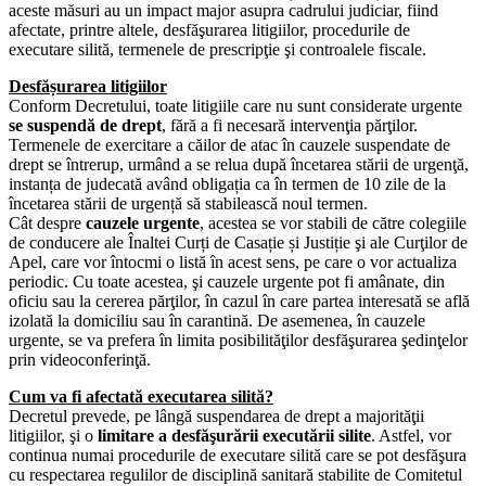
aceste măsuri au un impact major asupra cadrului judiciar, fiind
afectate, printre altele, desfăşurarea litigiilor, procedurile de
executare silită, termenele de prescripţie şi controalele fiscale.
Desfășurarea litigiilor
Conform Decretului, toate litigiile care nu sunt considerate urgente
se suspendă de drept
, fără a fi necesară intervenţia părţilor.
Termenele de exercitare a căilor de atac în cauzele suspendate de
drept se întrerup, urmând a se relua după încetarea stării de urgenţă,
instanța de judecată având obligația ca în termen de 10 zile de la
încetarea stării de urgență să stabilească noul termen.
Cât despre
cauzele urgente
, acestea se vor stabili de către colegiile
de conducere ale Înaltei Curți de Casație și Justiție şi ale Curţilor de
Apel, care vor întocmi o listă în acest sens, pe care o vor actualiza
periodic. Cu toate acestea, şi cauzele urgente pot fi amânate, din
oficiu sau la cererea părţilor, în cazul în care partea interesată se află
izolată la domiciliu sau în carantină. De asemenea, în cauzele
urgente, se va prefera în limita posibilităţilor desfăşurarea şedinţelor
prin videoconferinţă.
Cum va fi afectată executarea silită?
Decretul prevede, pe lângă suspendarea de drept a majorităţii
litigiilor, şi o
limitare a desfăşurării executării silite
. Astfel, vor
continua numai procedurile de executare silită care se pot desfăşura
cu respectarea regulilor de disciplină sanitară stabilite de Comitetul