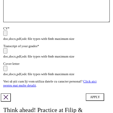
CV*
doc,docx,pdf,odc file types with 6mb maximum size
Transcript of your grades*
doc,docx,pdf,odc file types with 6mb maximum size
Cover letter
doc,docx,pdf,odc file types with 6mb maximum size
Vrei să știi cum îți vom utiliza datele cu caracter personal?
Click aici
pentru mai multe detalii
.
Think ahead! Practice at Filip &