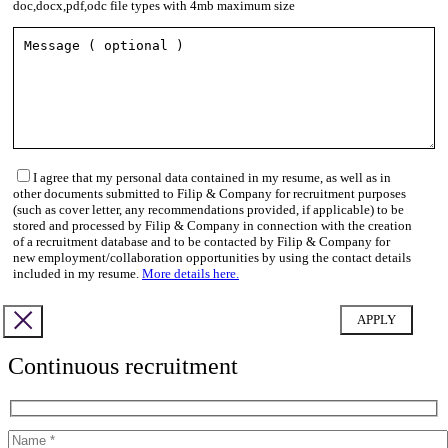
doc,docx,pdf,odc file types with 4mb maximum size
I agree that my personal data contained in my resume, as well as in
other documents submitted to Filip & Company for recruitment purposes
(such as cover letter, any recommendations provided, if applicable) to be
stored and processed by Filip & Company in connection with the creation
of a recruitment database and to be contacted by Filip & Company for
new employment/collaboration opportunities by using the contact details
included in my resume.
More details here.
Continuous recruitment