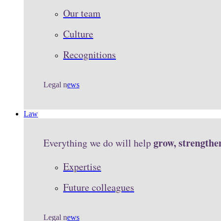
Our team
Culture
Recognitions
Legal n
ews
Law
grow, strengthe
Everything we do will help
Expertise
Future colleagues
Legal n
ews