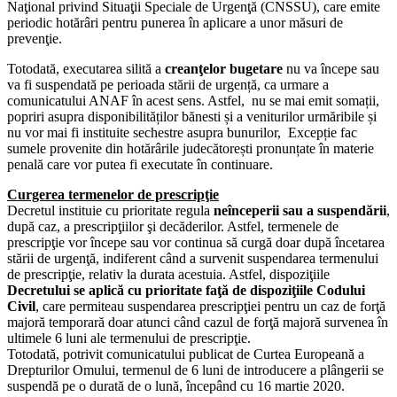
Naţional privind Situaţii Speciale de Urgenţă (CNSSU), care emite
periodic hotărâri pentru punerea în aplicare a unor măsuri de
prevenţie.
Totodată, executarea silită a
creanţelor bugetare
nu va începe sau
va fi suspendată pe perioada stării de urgență, ca urmare a
comunicatului ANAF în acest sens. Astfel, nu se mai emit somații,
popriri asupra disponibilităților bănesti și a veniturilor urmăribile și
nu vor mai fi instituite sechestre asupra bunurilor, Excepție fac
sumele provenite din hotărârile judecătorești pronunțate în materie
penală care vor putea fi executate în continuare.
Curgerea termenelor de prescripţie
Decretul instituie cu prioritate regula
neînceperii sau a suspendării
,
după caz, a prescripţiilor şi decăderilor. Astfel, termenele de
prescripţie vor începe sau vor continua să curgă doar după încetarea
stării de urgenţă, indiferent când a survenit suspendarea termenului
de prescripţie, relativ la durata acestuia. Astfel, dispoziţiile
Decretului se aplică cu prioritate faţă de dispoziţiile Codului
Civil
, care permiteau suspendarea prescripţiei pentru un caz de forţă
majoră temporară doar atunci când cazul de forţă majoră survenea în
ultimele 6 luni ale termenului de prescripţie.
Totodată, potrivit comunicatului publicat de Curtea Europeană a
Drepturilor Omului, termenul de 6 luni de introducere a plângerii se
suspendă pe o durată de o lună, începând cu 16 martie 2020.