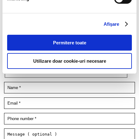
I agree that my personal data contained in my resume, as well as in other
documents submitted to Filip & Company for recruitment purposes (such as
cover letter, any recommendations provided, if applicable) to be stored and
processed by Filip & Company in connection with the creation of a recruitment
database and to be contacted by Filip & Company for new
Afişare
employment/collaboration opportunities by using the contact details included
in my resume.
More details here.
Permitere toate
Think ahead!
Utilizare doar cookie-uri necesare