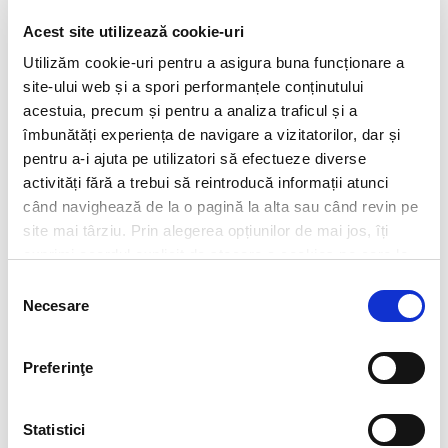
drept.
Acest site utilizează cookie-uri
Reglementarea concediului de îngrijitor
, la care
angajații vor avea dreptul, la cerere, pentru maximum
5
Utilizăm cookie-uri pentru a asigura buna funcționare a
zile lucrătoare într-un an calendaristic
(durată care
site-ului web și a spori performanțele conținutului
poate fi extinsă prin legi speciale ori CCM), în vederea
acestuia, precum și pentru a analiza traficul și a
oferirii de îngrijire sau sprijin personal unei rude (definite
drept mama, tatăl, fiul, fiica, soțul sau soția unui salariat)
îmbunătăți experiența de navigare a vizitatorilor, dar și
sau unei persoane care locuiește în aceeași gospodărie cu
pentru a-i ajuta pe utilizatori să efectueze diverse
salariatul și care are nevoie de îngrijire sau sprijin ca
activități fără a trebui să reintroducă informații atunci
urmare a unei probleme medicale grave. Problemele
medicale grave, precum și condițiile pentru acordarea
când navighează de la o pagină la alta sau când revin pe
concediului de îngrijitor, urmează să fie stabilite prin
site mai târziu. Prin alegerea opțiunilor de mai jos, îți
ordin de ministru.
exprimi acordul explicit de stocare a cookies pe care le-
Reglementarea dreptului angajaților de a absenta de
ai selectat. Citeste Politica privind cookies
Click aici
.
Selecția
la locul de muncă
, pentru maximum
10 zile lucrătoare
Necesare
consimțământului
pe an
, în situații neprevăzute determinate de o situație de
urgență familială cauzată de boală sau accident, care fac
indispensabilă prezența imediată a salariatului, cu condiția
informării prealabile
a angajatorului și cu
recuperarea
Preferinţe
perioadei
absentate până la acoperirea integrală a duratei
normale a programului de lucru al salariatului. Modalitatea
de recuperare a perioadei de absență va fi stabilită de
Statistici
comun acord între angajator și salariat.