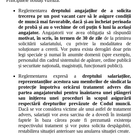
Principalele noutăți vizează:
Reglementarea
dreptului angajaților de a solicita
trecerea pe un post vacant care să le asigure condiții
de muncă mai favorabile, dacă și-au încheiat perioada
de probă și au o vechime de cel puțin 6 luni la același
angajator.
Angajatorii vor avea obligația să răspundă
motivat, în scris, în termen de 30 de zile
de la primirea
solicitării salariatului, cu privire la modalitatea de
soluționare a cererii. Vor putea exista derogări doar prin
legi speciale și numai în anumite domenii (spre exemplu,
personalul din cadrul sistemului de apărare, ordine publică
și securitate națională, magistrații, funcționarii publici).
Reglementarea expresă a
dreptului salariaților,
reprezentanților acestora sau membrilor de sindicat la
protecție împotriva oricărui tratament advers din
partea angajatorului pentru înaintarea unei plângeri
sau inițierea unei proceduri în scopul asigurării
respectării drepturilor prevăzute de Codul muncii.
Dacă se vor considera victime ale unui astfel de tratament
advers, salariații vor avea sarcina de a dovedi în instanță
faptele în baza cărora poate fi prezumată existența
respectivului tratament și vor putea solicita despăgubiri,
restabilirea situației anterioare sau anularea situației create.