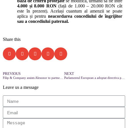
bază de criterii protejate
se modifică, urmând să fie între
4.000 și 8.000 RON
(față de 1.000 – 20.000 RON cât
este în prezent). Același cuantum al amenzii se poate
aplica și pentru
neacordarea concediului de îngrijitor
sau a concediului paternal.
Share this
PREVIOUS
NEXT
Filip & Company assists Alesonor to partner with Pescariu Sports & Spa
Parlamentul European a adoptat directiva privind salariul minim european
Leave us a message