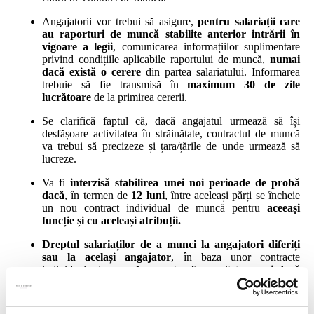
Angajatorii vor trebui să asigure,
pentru salariații care
au raporturi de muncă stabilite anterior intrării în
vigoare a legii
, comunicarea informațiilor suplimentare
privind condițiile aplicabile raportului de muncă,
numai
dacă există o cerere
din partea salariatului. Informarea
trebuie să fie transmisă în
maximum 30 de zile
lucrătoare
de la primirea cererii.
Se clarifică faptul că, dacă angajatul urmează să își
desfășoare activitatea în străinătate, contractul de muncă
va trebui să precizeze și țara/țările de unde urmează să
lucreze.
Va fi
interzisă stabilirea unei noi perioade de probă
dacă
, în termen de
12 luni
, între aceleași părți se încheie
un nou contract individual de muncă pentru
aceeași
funcție și cu aceleași atribuții.
Dreptul salariaților de a munci la angajatori diferiți
sau la același angajator
, în baza unor contracte
individuale de muncă, va putea fi exercitat
numai dacă
nu există o suprapunere a programului de muncă
. Se
clarifică faptul că niciun angajator nu poate aplica un
tratament nefavorabil salariatului care își exercită acest