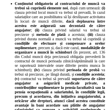
Conținutul obligatoriu al contractului de muncă va
trebui să cuprindă elemente noi
, după cum urmează:
(i)
clauza privind locul muncii va trebui să prevadă, în cazul
salariaților care au posibilitatea să își desfășoare activitatea
în locuri de muncă diferite,
dacă deplasarea între
acestea este asigurată sau decontată de către
angajator
;
(ii)
clauza privind salariul va trebui să
precizeze și
metoda de plată
a acestuia;
(iii)
clauza
privind durata normală a muncii va trebui să cuprindă și
condițiile de efectuare și compensare a orelor
suplimentare
, precum și, dacă este cazul,
modalitățile de
organizare a muncii în schimburi
(în prezent, art. 136
din Codul muncii deja precizează obligația prevederii în
contractul de muncă perioada zilnică/săptămânală la care
se raportează intervalele orare diferite pentru munca în
schimburi);
(iv)
clauza privind
perioada de probă
va
trebui să precizeze, pe lângă durată, și
condițiile acesteia
;
(v)
contractul va trebui să prevadă
suportarea de către
angajator a asigurării medicale private, a
contribuțiilor suplimentare la pensia facultativă sau la
pensia ocupațională a salariatului, în condițiile legii,
precum și acordarea, din inițiativa angajatorului, a
oricăror alte drepturi, atunci când acestea constituie
avantaje în bani acordate sau plătite de angajator
salariatului ca urmare a activității profesionale
a