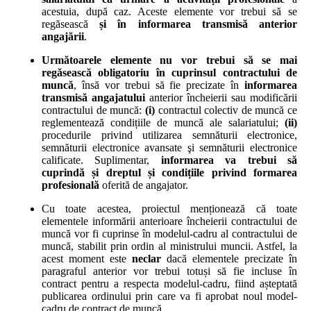
acestuia, după caz. Aceste elemente vor trebui să se
regăsească
și în informarea transmisă anterior
angajării
.
Următoarele elemente nu vor trebui să se mai
regăsească obligatoriu în cuprinsul contractului de
muncă
, însă vor trebui să fie precizate în
informarea
transmisă angajatului
anterior încheierii sau modificării
contractului de muncă:
(i)
contractul colectiv de muncă ce
reglementează condițiile de muncă ale salariatului;
(ii)
procedurile privind utilizarea semnăturii electronice,
semnăturii electronice avansate şi semnăturii electronice
calificate. Suplimentar,
informarea va trebui să
cuprindă și dreptul și condițiile privind formarea
profesională
oferită de angajator.
Cu toate acestea, proiectul menționează că toate
elementele informării anterioare încheierii contractului de
muncă vor fi cuprinse în modelul-cadru al contractului de
muncă, stabilit prin ordin al ministrului muncii. Astfel, la
acest moment este
neclar
dacă elementele precizate în
paragraful anterior vor trebui totuși să fie incluse în
contract pentru a respecta modelul-cadru, fiind așteptată
publicarea ordinului prin care va fi aprobat noul model-
cadru de contract de muncă.