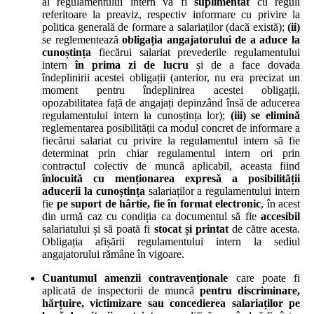
al regulamentului intern va fi
suplimentat
cu reguli
referitoare la preaviz, respectiv informare cu privire la
politica generală de formare a salariaților (dacă există);
(ii)
se reglementează
obligația angajatorului de a aduce la
cunoștința
fiecărui salariat prevederile regulamentului
intern
în prima zi de lucru
și de a face dovada
îndeplinirii acestei obligații (anterior, nu era precizat un
moment pentru îndeplinirea acestei obligații,
opozabilitatea față de angajați depinzând însă de aducerea
regulamentului intern la cunoștința lor);
(iii)
se elimină
reglementarea posibilității ca modul concret de informare a
fiecărui salariat cu privire la regulamentul intern să fie
determinat prin chiar regulamentul intern ori prin
contractul colectiv de muncă aplicabil, aceasta fiind
înlocuită cu menționarea expresă a posibilității
aducerii la cunoștința
salariaților a regulamentului intern
fie
pe suport de hârtie, fie în format electronic
, în acest
din urmă caz cu condiția ca documentul să fie
accesibil
salariatului și să poată fi
stocat și printat
de către acesta.
Obligația afișării regulamentului intern la sediul
angajatorului rămâne în vigoare.
Cuantumul amenzii contravenționale
care poate fi
aplicată de inspectorii de muncă
pentru discriminare,
hărțuire, victimizare sau concedierea salariaților pe