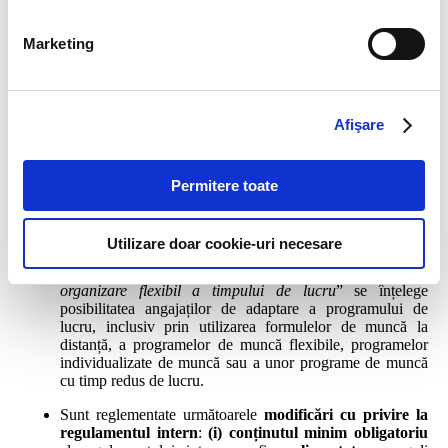
Durata concediului paternal, a celui de îngrijitor, respectiv
durata absențelor de la locul de muncă precizate mai sus
Marketing
vor fi considerate
perioade de activitate prestată
pentru
stabilirea duratei
concediului de odihnă anual
.
Orice salariat va putea solicita program individualizat
Afişare
de muncă
, inclusiv pentru o
durată limitată
de timp.
Orice refuz
a unei astfel de solicitări va trebui
motivat în
scris
de către angajator, în termen de
5 zile lucrătoare
de
la primirea solicitării. Dacă programul individualizat este
Permitere toate
agreat pentru o durată limitată, salariatul are dreptul să
revină la programul inițial înainte de încheierea perioadei
convenite, în cazul schimbării circumstanțelor care au
Utilizare doar cookie-uri necesare
condus la stabilirea programului individualizat.
Suplimentar, se reglementează faptul că sintagma „
mod de
organizare flexibil a timpului de lucru
” se înțelege
posibilitatea angajaților de adaptare a programului de
lucru, inclusiv prin utilizarea formulelor de muncă la
distanță, a programelor de muncă flexibile, programelor
individualizate de muncă sau a unor programe de muncă
cu timp redus de lucru.
Sunt reglementate următoarele
modificări cu privire la
regulamentul intern
:
(i)
conținutul minim obligatoriu