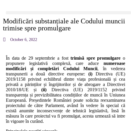
Modificări substanțiale ale Codului muncii
trimise spre promulgare
October 6, 2022
În data de 29 septembrie a fost
trimisă spre promulgare
o
propunere legislativă complexă, care aduce
numeroase
modificări și completări Codului Muncii
, în vederea
transpunerii a două directive europene:
(i)
Directiva (UE)
2019/1158 privind echilibrul dintre viața profesională și cea
privată a părinților și îngrijitorilor și de abrogare a Directivei
2010/18/UE și
(ii)
Directiva (UE) 2019/1152 privind
transparența și previzibilitatea condițiilor de muncă în Uniunea
Europeană. Președintele României poate solicita reexaminarea
proiectului de către Parlament, având în vedere în special că
există anumite inconsecvențe de tehnică legislativă, însă în
măsura în care proiectul va fi promulgat, acesta urmează să intre
în vigoare în curând.