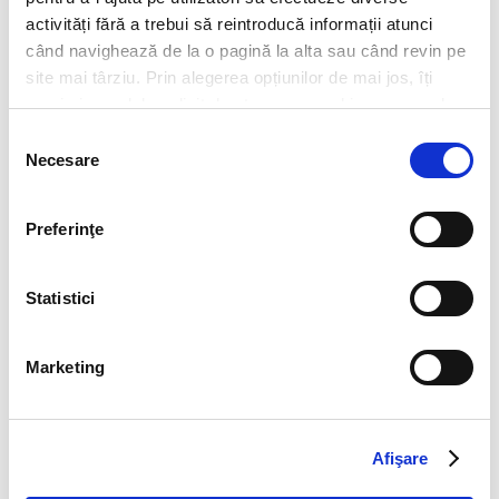
activități fără a trebui să reintroducă informații atunci
când navighează de la o pagină la alta sau când revin pe
site mai târziu. Prin alegerea opțiunilor de mai jos, îți
exprimi acordul explicit de stocare a cookies pe care le-
ai selectat. Citeste Politica privind cookies
Click aici
.
Selecția
Necesare
consimțământului
Preferinţe
Statistici
Marketing
CV*
doc,docx,pdf,odc file types with 6mb maximum size
Transcript of your grades*
Afişare
doc,docx,pdf,odc file types with 6mb maximum size