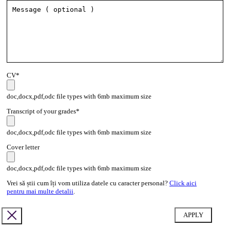
CV*
doc,docx,pdf,odc file types with 6mb maximum size
Transcript of your grades*
doc,docx,pdf,odc file types with 6mb maximum size
Cover letter
doc,docx,pdf,odc file types with 6mb maximum size
Vrei să știi cum îți vom utiliza datele cu caracter personal?
Click aici
pentru mai multe detalii
.