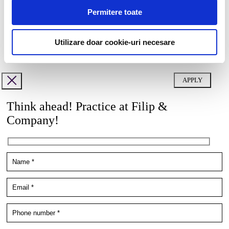
Permitere toate
Cover letter
doc,docx,pdf,odc file types with 6mb maximum size
Utilizare doar cookie-uri necesare
Vrei să știi cum îți vom utiliza datele cu caracter personal?
Click aici
pentru mai multe detalii
.
Think ahead! Practice at Filip &
Company!