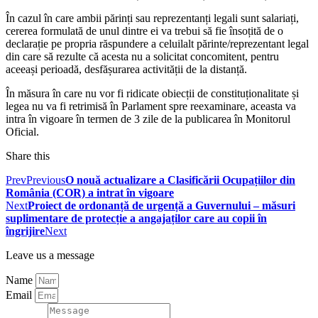
În cazul în care ambii părinți sau reprezentanți legali sunt salariați,
cererea formulată de unul dintre ei va trebui să fie însoțită de o
declarație pe propria răspundere a celuilalt părinte/reprezentant legal
din care să rezulte că acesta nu a solicitat concomitent, pentru
aceeași perioadă, desfășurarea activității de la distanță.
În măsura în care nu vor fi ridicate obiecții de constituționalitate și
legea nu va fi retrimisă în Parlament spre reexaminare, aceasta va
intra în vigoare în termen de 3 zile de la publicarea în Monitorul
Oficial.
Share this
Prev
Previous
O nouă actualizare a Clasificării Ocupațiilor din
România (COR) a intrat în vigoare
Next
Proiect de ordonanță de urgență a Guvernului – măsuri
suplimentare de protecție a angajaților care au copii în
îngrijire
Next
Leave us a message
Name
Email