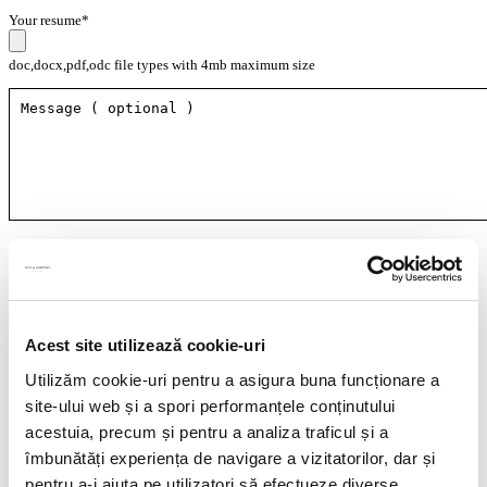
Your resume*
doc,docx,pdf,odc file types with 4mb maximum size
I agree that my personal data contained in my resume, as well as in other
documents submitted to Filip & Company for recruitment purposes (such as
cover letter, any recommendations provided, if applicable) to be stored and
processed by Filip & Company in connection with the creation of a recruitment
database and to be contacted by Filip & Company for new
employment/collaboration opportunities by using the contact details included
Acest site utilizează cookie-uri
in my resume.
More details here.
Utilizăm cookie-uri pentru a asigura buna funcționare a
site-ului web și a spori performanțele conținutului
acestuia, precum și pentru a analiza traficul și a
Think ahead!
îmbunătăți experiența de navigare a vizitatorilor, dar și
pentru a-i ajuta pe utilizatori să efectueze diverse