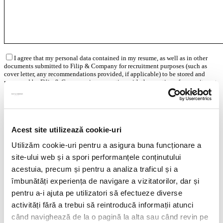
I agree that my personal data contained in my resume, as well as in other
documents submitted to Filip & Company for recruitment purposes (such as
cover letter, any recommendations provided, if applicable) to be stored and
processed by Filip & Company in connection with the creation of a recruitment
database and to be contacted by Filip & Company for new
employment/collaboration opportunities by using the contact details included
in my resume.
More details here.
Acest site utilizează cookie-uri
Utilizăm cookie-uri pentru a asigura buna funcționare a
Think ahead!
site-ului web și a spori performanțele conținutului
acestuia, precum și pentru a analiza traficul și a
îmbunătăți experiența de navigare a vizitatorilor, dar și
pentru a-i ajuta pe utilizatori să efectueze diverse
activități fără a trebui să reintroducă informații atunci
când navighează de la o pagină la alta sau când revin pe