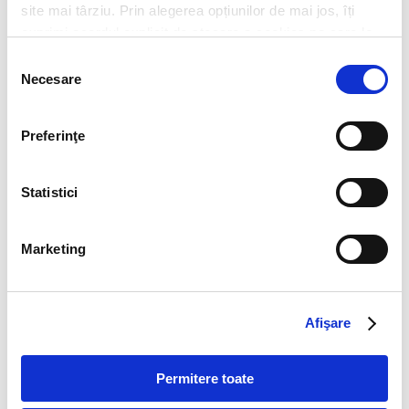
site mai târziu. Prin alegerea opțiunilor de mai jos, îți
exprimi acordul explicit de stocare a cookies pe care le-
ai selectat. Citeste Politica privind cookies
Click aici
.
Selecția
Necesare
consimțământului
Preferinţe
Statistici
CV*
doc,docx,pdf,odc file types with 6mb maximum size
Marketing
Transcript of your grades*
doc,docx,pdf,odc file types with 6mb maximum size
Afişare
Cover letter
doc,docx,pdf,odc file types with 6mb maximum size
Permitere toate
Vrei să știi cum îți vom utiliza datele cu caracter personal?
Click aici
pentru mai multe detalii
.