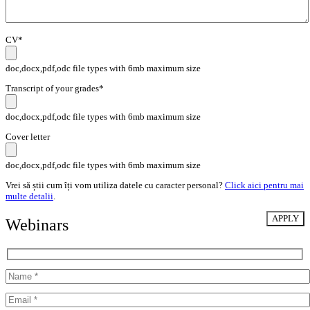
CV*
doc,docx,pdf,odc file types with 6mb maximum size
Transcript of your grades*
doc,docx,pdf,odc file types with 6mb maximum size
Cover letter
doc,docx,pdf,odc file types with 6mb maximum size
Vrei să știi cum îți vom utiliza datele cu caracter personal?
Click aici pentru mai
multe detalii
.
Webinars