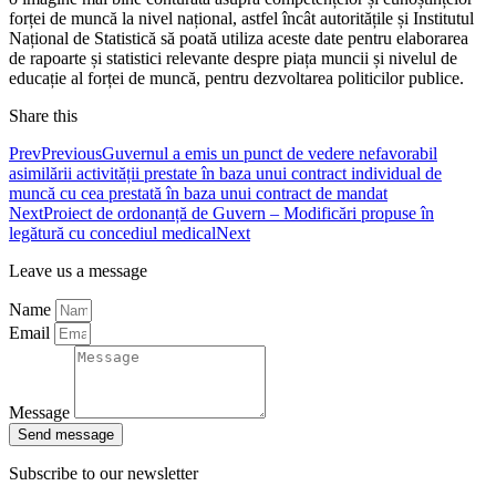
forței de muncă la nivel național, astfel încât autoritățile și Institutul
Național de Statistică să poată utiliza aceste date pentru elaborarea
de rapoarte și statistici relevante despre piața muncii și nivelul de
educație al forței de muncă, pentru dezvoltarea politicilor publice.
Share this
Prev
Previous
Guvernul a emis un punct de vedere nefavorabil
asimilării activității prestate în baza unui contract individual de
muncă cu cea prestată în baza unui contract de mandat
Next
Proiect de ordonanță de Guvern – Modificări propuse în
legătură cu concediul medical
Next
Leave us a message
Name
Email
Message
Send message
Subscribe to our newsletter