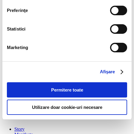
Leave us a message
Preferinţe
Name
Email
Statistici
Message
Marketing
Send message
Subscribe to our newsletter
Stay up to date with the latest. Join Our Email List.
Afişare
Permitere toate
Utilizare doar cookie-uri necesare
Story