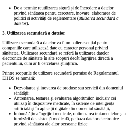
De a permite reutilizarea sigură și de încredere a datelor
privind sănătatea pentru cercetare, inovare, elaborarea de
politici și activități de reglementare (
utilizarea secundară a
datelor
).
3. Utilizarea secundară a datelor
Utilizarea secundară a datelor va fi un palier esențial pentru
companiile care utilizează date cu caracter personal privind
sănătatea. Utilizarea secundară se referă la utilizarea datelor
electronice de sănătate în alte scopuri decât îngrijirea directă a
pacientului, cum ar fi cercetarea științifică.
Printre scopurile de utilizare secundară permise de Regulamentul
EHDS se numără:
Dezvoltarea și inovarea de produse sau servicii din domeniul
sănătății;
Antrenarea, testarea și evaluarea algoritmilor, inclusiv cei
utilizați în dispozitive medicale, în sisteme de inteligență
artificială și în aplicații digitale din domeniul sănătății;
Îmbunătățirea îngrijirii medicale, optimizarea tratamentelor și a
furnizării de asistență medicală, pe baza datelor electronice
privind sănătatea ale altor persoane fizice.