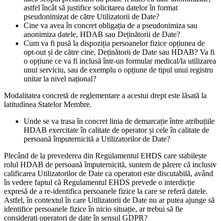
astfel încât să justifice solicitarea datelor în format
pseudonimizat de către Utilizatorii de Date?
Cine va avea în concret obligația de a pseudonimiza sau
anonimiza datele, HDAB sau Deținătorii de Date?
Cum va fi pusă la dispoziția persoanelor fizice opțiunea de
opt-out și de către cine, Deținătorii de Date sau HDAB? Va fi
o opțiune ce va fi inclusă într-un formular medical/la utilizarea
unui serviciu, sau de exemplu o opțiune de tipul unui registru
unitar la nivel național?
Modalitatea concretă de reglementare a acestui drept este lăsată la
latitudinea Statelor Membre.
Unde se va trasa în concret linia de demarcație între atribuțiile
HDAB exercitate în calitate de operator și cele în calitate de
persoană împuternicită a Utilizatorilor de Date?
Plecând de la prevederea din Regulamentul EHDS care stabilește
rolul HDAB de persoană împuternicită, suntem de părere că inclusiv
calificarea Utilizatorilor de Date ca operatori este discutabilă, având
în vedere faptul că Regulamentul EHDS prevede o interdicție
expresă de a re-identifica persoanele fizice la care se referă datele.
Astfel, în contextul în care Utilizatorii de Date nu ar putea ajunge să
identifice persoanele fizice în nicio situație, ar trebui să fie
considerați operatori de date în sensul GDPR?