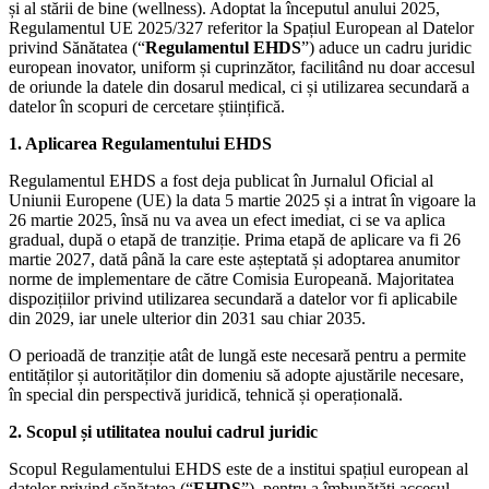
și al stării de bine (wellness). Adoptat la începutul anului 2025,
Regulamentul UE 2025/327 referitor la Spațiul European al Datelor
privind Sănătatea (“
Regulamentul
EHDS
”) aduce un cadru juridic
european inovator, uniform și cuprinzător, facilitând nu doar accesul
de oriunde la datele din dosarul medical, ci și utilizarea secundară a
datelor în scopuri de cercetare științifică.
1. Aplicarea Regulamentului EHDS
Regulamentul EHDS a fost deja publicat în Jurnalul Oficial al
Uniunii Europene (UE) la data 5 martie 2025 și a intrat în vigoare la
26 martie 2025, însă nu va avea un efect imediat, ci se va aplica
gradual, după o etapă de tranziție. Prima etapă de aplicare va fi 26
martie 2027, dată până la care este așteptată și adoptarea anumitor
norme de implementare de către Comisia Europeană. Majoritatea
dispozițiilor privind utilizarea secundară a datelor vor fi aplicabile
din 2029, iar unele ulterior din 2031 sau chiar 2035.
O perioadă de tranziție atât de lungă este necesară pentru a permite
entităților și autorităților din domeniu să adopte ajustările necesare,
în special din perspectivă juridică, tehnică și operațională.
2. Scopul și utilitatea noului cadrul juridic
Scopul Regulamentului EHDS este de a institui spațiul european al
datelor privind sănătatea (“
EHDS
”), pentru a îmbunătăți accesul