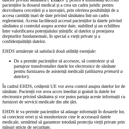
pacienților la dosarul medical și a crea un cadru juridic pentru
dezvoltarea cercetării și a inovației, prin oferirea posibilității de a
accesa cantități mari de date privind sănătatea într-un cadru
reglementat. Acesta facilitează accesul pacienților la datele privind
sănătatea și controlul asupra acestor date, stabilind și un echilibru
între valorificarea potențialului științific al datelor și protejarea
drepturilor fundamentale, în special a vieții private și a
confidențialității datelor.
EHDS urmărește să satisfacă două utilități esențiale:
De a permite pacienților să acceseze, să controleze și să
partajeze transfrontalier datele lor electronice de sănătate
pentru furnizarea de asistență medicală (
utilizarea primară a
datelor
);
În cadrul EHDS, cetățenii UE vor avea control asupra datelor lor de
sănătate. Pacienții vor avea acces imediat și gratuit la datele lor
electronice privind sănătatea și vor putea partaja aceste informații cu
furnizori de servicii medicale din alte țări.
EHDS le va permite pacienților să adauge informații în dosarele lor,
să corecteze erori și să monitorizeze cine le accesează datele
medicale, urmărind să garanteze totodată protecția vieții private prin
măsuri stricte de securitate.