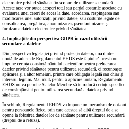
electronice privind sănătatea în scopuri de utilizare secundară.
Aceste taxe vor putea acoperi total sau parțial costurile asociate cu
evaluarea unei cereri de acces la date, acordarea, respingerea sau
modificarea unei autorizații privind datele, sau costurile legate de
consolidarea, pregătirea, anonimizarea, pseudonimizarea și
furnizarea datelor electronice privind sănătatea.
4. Implicațiile din perspectiva GDPR în cazul utilizării
secundare a datelor
Din perspectiva legislației privind protecția datelor, una dintre
noutățile aduse de Regulamentul EHDS este faptul că acesta nu
impune cerința consimțământului pacienților pentru prelucrarea
datelor privind sănătatea pentru utilizarea secundară, ci recunoaște
aplicarea și a altor temeiuri, printre care obligația legală sau chiar și
interesul legitim. Mai mult, pentru o aplicare unitară, Regulamentul
EHDS nu va permite Statelor Membre să introducă cerințe specifice
de consimțământ pentru utilizarea secundară a datelor privind
sănătatea.
În schimb, Regulamentul EHDS va impune un mecanism de opt-out
pentru persoanele fizice, prin care acestea să aibă dreptul de a se
opune la folosirea datelor lor de sănătate pentru utilizarea secundară
(dreptul de a refuza).