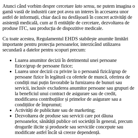
Atunci când vorbim despre cercetare
lato sensu
, ne putem imagina o
gamă vastă de industrii care pot avea un interes în accesarea unor
astfel de informații, chiar dacă nu desfășoară în concret activități de
asistență medicală, cum ar fi entitățile de cercetare, dezvoltarea de
produse ITC, sau producția de dispozitive medicale.
Cu toate acestea, Regulamentul EHDS stabilește anumite limitări
importante pentru protecția persoanelor, interzicând utilizarea
secundară a datelor pentru scopuri precum:
Luarea anumitor decizii în detrimentul unei persoane
fizice/grup de persoane fizice;
Luarea unor decizii cu privire la o persoană fizică/grup de
persoane fizice în legătură cu ofertele de muncă, oferirea de
condiții mai puțin favorabile la furnizarea de bunuri sau
servicii, inclusiv excluderea anumitor persoane sau grupuri de
la beneficiul unui contract de asigurare sau de credit,
modificarea contribuțiilor și primelor de asigurare sau a
condițiilor de împrumut;
Activități de publicitate sau de marketing;
Dezvoltarea de produse sau servicii care pot dăuna
persoanelor, sănătății publice ori societății în general, precum
drogurile ilicite și produsele sau serviciile concepute sau
modificate astfel încât să creeze dependență.