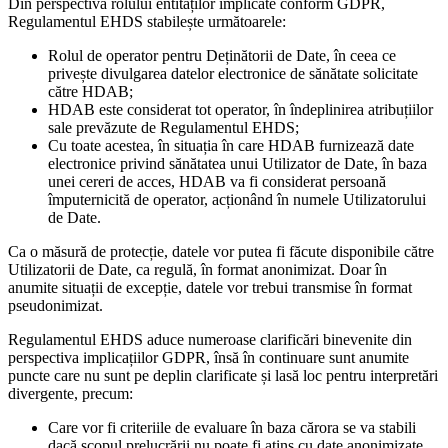
Din perspectiva rolului entităților implicate conform GDPR,
Regulamentul EHDS stabilește următoarele:
Rolul de operator pentru Deținătorii de Date, în ceea ce
privește divulgarea datelor electronice de sănătate solicitate
către HDAB;
HDAB este considerat tot operator, în îndeplinirea atribuțiilor
sale prevăzute de Regulamentul EHDS;
Cu toate acestea, în situația în care HDAB furnizează date
electronice privind sănătatea unui Utilizator de Date, în baza
unei cereri de acces, HDAB va fi considerat persoană
împuternicită de operator, acționând în numele Utilizatorului
de Date.
Ca o măsură de protecție, datele vor putea fi făcute disponibile către
Utilizatorii de Date, ca regulă, în format anonimizat. Doar în
anumite situații de excepție, datele vor trebui transmise în format
pseudonimizat.
Regulamentul EHDS aduce numeroase clarificări binevenite din
perspectiva implicațiilor GDPR, însă în continuare sunt anumite
puncte care nu sunt pe deplin clarificate și lasă loc pentru interpretări
divergente, precum:
Care vor fi criteriile de evaluare în baza cărora se va stabili
dacă scopul prelucrării nu poate fi atins cu date anonimizate,