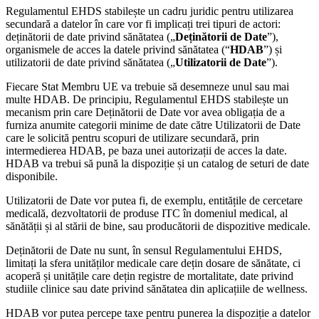
Regulamentul EHDS stabilește un cadru juridic pentru utilizarea
secundară a datelor în care vor fi implicați trei tipuri de actori:
deținătorii de date privind sănătatea („
Deținătorii de Date
”),
organismele de acces la datele privind sănătatea (“
HDAB
”) și
utilizatorii de date privind sănătatea („
Utilizatorii de Date
”).
Fiecare Stat Membru UE va trebuie să desemneze unul sau mai
multe HDAB. De principiu, Regulamentul EHDS stabilește un
mecanism prin care Deținătorii de Date vor avea obligația de a
furniza anumite categorii minime de date către Utilizatorii de Date
care le solicită pentru scopuri de utilizare secundară, prin
intermedierea HDAB, pe baza unei autorizații de acces la date.
HDAB va trebui să pună la dispoziție și un catalog de seturi de date
disponibile.
Utilizatorii de Date vor putea fi, de exemplu, entitățile de cercetare
medicală, dezvoltatorii de produse ITC în domeniul medical, al
sănătății și al stării de bine, sau producătorii de dispozitive medicale.
Deținătorii de Date nu sunt, în sensul Regulamentului EHDS,
limitați la sfera unităților medicale care dețin dosare de sănătate, ci
acoperă și unitățile care dețin registre de mortalitate, date privind
studiile clinice sau date privind sănătatea din aplicațiile de wellness.
HDAB vor putea percepe taxe pentru punerea la dispoziție a datelor