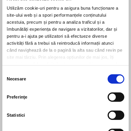
Utilizăm cookie-uri pentru a asigura buna funcționare a
site-ului web și a spori performanțele conținutului
acestuia, precum și pentru a analiza traficul și a
Leave us a message
îmbunătăți experiența de navigare a vizitatorilor, dar și
pentru a-i ajuta pe utilizatori să efectueze diverse
activități fără a trebui să reintroducă informații atunci
când navighează de la o pagină la alta sau când revin pe
site mai târziu. Prin alegerea opțiunilor de mai jos, îți
exprimi acordul explicit de stocare a cookies pe care le-
ai selectat. Citeste Politica privind cookies
Click aici
.
Selecția
Necesare
consimțământului
Preferinţe
Send message
Statistici