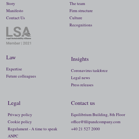
Story
The team
Manifesto
Firm structure
Contact Us
Culture
Recognitions
Law
Insights
Expertise
Coronavirus taskforce
Future colleagues
Legal news
Press releases
Legal
Contact us
Privacy policy
Equilibrium Building, 8th Floor
Cookie policy
office@filipandcompany.com
Regulament - A time to speak
+40 21 527 2000
ANPC