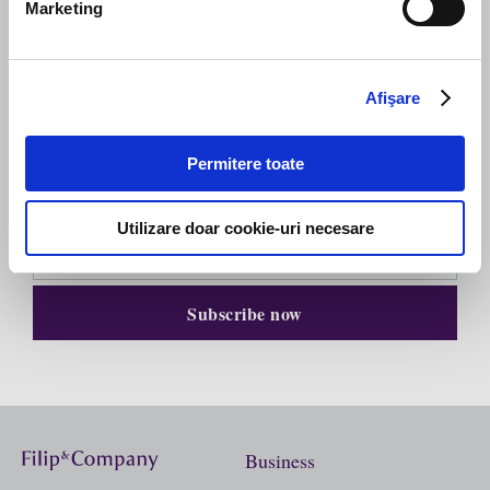
Marketing
Subscribe to our newsletter
Afişare
Stay up to date with the latest. Join Our Email List.
Permitere toate
Utilizare doar cookie-uri necesare
Business