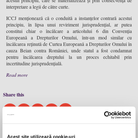
acestui principiu, care se materializează și prin consecvența de
interpretare a legii de către curte.
ICCJ menționează că o conduită a instanțelor contrară acestui
principiu, în lipsa unui reviriment jurisprudențial, ar putea
constitui chiar o încălcare a articolului 6 din Convenția
Europeană a Drepturilor Omului, într-un mod similar cu
încălcarea reținută de Curtea Europeană a Drepturilor Omului în
cauza Beian contra României, unde statul a fost condamnat
pentru încălcarea dreptului la un proces echitabil prin
incertitudine jurisprudențială.
Read more
Share this
PREVIOUS
NEXT
Acest site utilizează cookie-uri
Cât de importantă este jurisprudența națională anterioară în evaluarea daunelor morale?
Simulația licită devenită ilicită prin eludarea normelor privind TVA