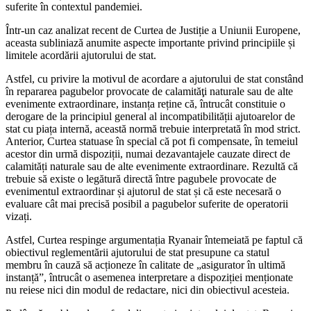
suferite în contextul pandemiei.
Într-un caz analizat recent de Curtea de Justiție a Uniunii Europene,
aceasta subliniază anumite aspecte importante privind principiile și
limitele acordării ajutorului de stat.
Astfel, cu privire la motivul de acordare a ajutorului de stat constând
în repararea pagubelor provocate de calamităţi naturale sau de alte
evenimente extraordinare, instanța reține că, întrucât constituie o
derogare de la principiul general al incompatibilității ajutoarelor de
stat cu piața internă, această normă trebuie interpretată în mod strict.
Anterior, Curtea statuase în special că pot fi compensate, în temeiul
acestor din urmă dispoziții, numai dezavantajele cauzate direct de
calamități naturale sau de alte evenimente extraordinare. Rezultă că
trebuie să existe o legătură directă între pagubele provocate de
evenimentul extraordinar și ajutorul de stat și că este necesară o
evaluare cât mai precisă posibil a pagubelor suferite de operatorii
vizați.
Astfel, Curtea respinge argumentația Ryanair întemeiată pe faptul că
obiectivul reglementării ajutorului de stat presupune ca statul
membru în cauză să acționeze în calitate de „asigurator în ultimă
instanță”, întrucât o asemenea interpretare a dispoziției menționate
nu reiese nici din modul de redactare, nici din obiectivul acesteia.