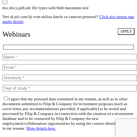
doc,docx,pdf,odc file types with 6mb maximum size
Vrei să știi cum îți vom utiliza datele cu caracter personal?
Click aici pentru mai
multe detalii
.
Webinars
I agree that my personal data contained in my resume, as well as in other
documents submitted to Filip & Company for recruitment purposes (such as
cover letter, any recommendations provided, if applicable) to be stored and
processed by Filip & Company in connection with the creation of a recruitment
database and to be contacted by Filip & Company for new
employment/collaboration opportunities by using the contact details included
in my resume.
More details here.