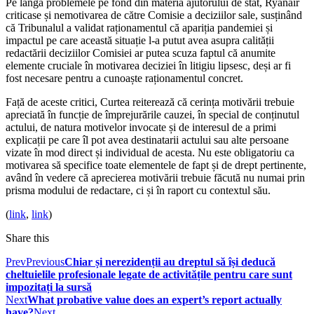
Pe lângă problemele pe fond din materia ajutorului de stat, Ryanair
criticase și nemotivarea de către Comisie a deciziilor sale, susținând
că Tribunalul a validat raționamentul că apariția pandemiei și
impactul pe care această situație l‑a putut avea asupra calității
redactării deciziilor Comisiei ar putea scuza faptul că anumite
elemente cruciale în motivarea deciziei în litigiu lipsesc, deși ar fi
fost necesare pentru a cunoaște raționamentul concret.
Față de aceste critici, Curtea reiterează că cerința motivării trebuie
apreciată în funcție de împrejurările cauzei, în special de conținutul
actului, de natura motivelor invocate și de interesul de a primi
explicații pe care îl pot avea destinatarii actului sau alte persoane
vizate în mod direct și individual de acesta. Nu este obligatoriu ca
motivarea să specifice toate elementele de fapt și de drept pertinente,
având în vedere că aprecierea motivării trebuie făcută nu numai prin
prisma modului de redactare, ci și în raport cu contextul său.
(
link
,
link
)
Share this
Prev
Previous
Chiar și nerezidenții au dreptul să își deducă
cheltuielile profesionale legate de activitățile pentru care sunt
impozitați la sursă
Next
What probative value does an expert’s report actually
have?
Next