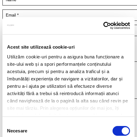
Your resume*
Acest site utilizează cookie-uri
doc,docx,pdf,odc file types with 4mb maximum size
Utilizăm cookie-uri pentru a asigura buna funcționare a
site-ului web și a spori performanțele conținutului
acestuia, precum și pentru a analiza traficul și a
îmbunătăți experiența de navigare a vizitatorilor, dar și
pentru a-i ajuta pe utilizatori să efectueze diverse
activități fără a trebui să reintroducă informații atunci
când navighează de la o pagină la alta sau când revin pe
I agree that my personal data contained in my resume, as well as in other
site mai târziu. Prin alegerea opțiunilor de mai jos, îți
documents submitted to Filip & Company for recruitment purposes (such as
exprimi acordul explicit de stocare a cookies pe care le-
cover letter, any recommendations provided, if applicable) to be stored and
processed by Filip & Company in connection with the creation of a recruitment
ai selectat. Citeste Politica privind cookies
Click aici
.
Selecția
database and to be contacted by Filip & Company for new
Necesare
consimțământului
employment/collaboration opportunities by using the contact details included
in my resume.
More details here.