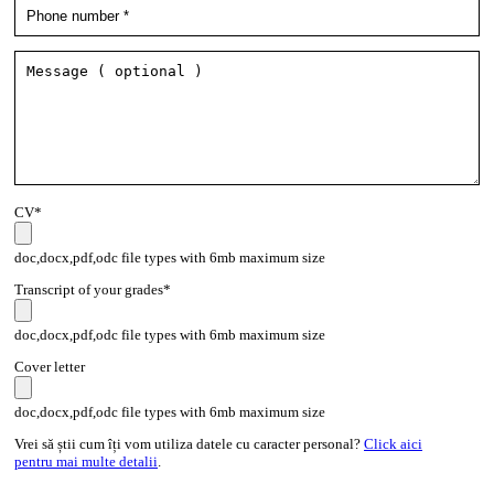
CV*
doc,docx,pdf,odc file types with 6mb maximum size
Transcript of your grades*
doc,docx,pdf,odc file types with 6mb maximum size
Cover letter
doc,docx,pdf,odc file types with 6mb maximum size
Vrei să știi cum îți vom utiliza datele cu caracter personal?
Click aici
pentru mai multe detalii
.