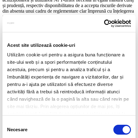
și prudență, respectiv disponibilitatea de a accepta riscurile derivate
din absenta unui cadru de reglementare clar împreună cu înțelegerea
profunda a principiilor de drept și reglementare pe care autoritățile
le-ar putea aplica în acest caz și riscurile pe care acestea le implică.
Ca în multe alte situații similare în care inovația a depășit viteza de
reacție și adaptare a autorităților legislative, ne așteptăm ca un regim
legislativ specific NFT-urilor să fie adoptat în viitor, confirmând,
sperăm, practica de până acum.
Acest site utilizează cookie-uri
Utilizăm cookie-uri pentru a asigura buna funcționare a
site-ului web și a spori performanțele conținutului
Share this
acestuia, precum și pentru a analiza traficul și a
îmbunătăți experiența de navigare a vizitatorilor, dar și
Monica Stătescu
pentru a-i ajuta pe utilizatori să efectueze diverse
Of Counsel
activități fără a trebui să reintroducă informații atunci
Mobile:
+40 733 551 024
Monica.Statescu@filipandcompany.com
când navighează de la o pagină la alta sau când revin pe
Prev
Previous
Noi modificări în legislația achizițiilor publice –
site mai târziu. Prin alegerea opțiunilor de mai jos, îți
reținerea cauțiunii în cazul „contestațiilor nejustificate”
exprimi acordul explicit de stocare a cookies pe care le-
Next
Efectele încetării stării de alertă asupra relațiilor de muncă
Next
ai selectat. Citeste Politica privind cookies
Click aici
.
Selecția
Leave us a message
Necesare
consimțământului
Name