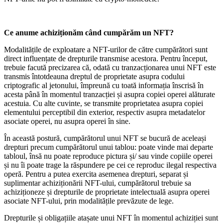
Ce anume achiziționăm când cumpărăm un NFT?
Modalitățile de exploatare a NFT-urilor de către cumpărători sunt
direct influențate de drepturile transmise acestora. Pentru început,
trebuie facută precizarea că, odată cu tranzacționarea unui NFT este
transmis întotdeauna dreptul de proprietate asupra codului
criptografic al jetonului, împreună cu toată informația înscrisă în
acesta până în momentul tranzacției și asupra copiei operei alăturate
acestuia. Cu alte cuvinte, se transmite proprietatea asupra copiei
elementului perceptibil din exterior, respectiv asupra metadatelor
asociate operei, nu asupra operei în sine.
În această postură, cumpărătorul unui NFT se bucură de aceleași
drepturi precum cumpărătorul unui tablou: poate vinde mai departe
tabloul, însă nu poate reproduce pictura și/ sau vinde copiile operei
și nu îi poate trage la răspundere pe cei ce reproduc ilegal respectiva
operă. Pentru a putea exercita asemenea drepturi, separat și
suplimentar achiziționării NFT-ului, cumpărătorul trebuie sa
achiziționeze și drepturile de proprietate intelectuală asupra operei
asociate NFT-ului, prin modalitățile prevăzute de lege.
Drepturile și obligațiile atașate unui NFT în momentul achiziției sunt