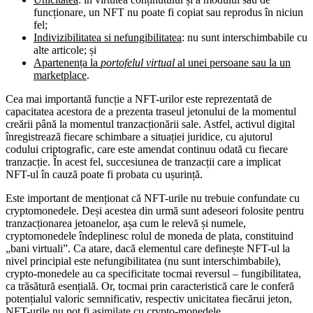
funcționare, un NFT nu poate fi copiat sau reprodus în niciun
fel;
Indivizibilitatea si nefungibilitatea
: nu sunt interschimbabile cu
alte articole; și
Apartenența la
portofelul virtual
al unei persoane sau la un
marketplace
.
Cea mai importantă funcție a NFT-urilor este reprezentată de
capacitatea acestora de a prezenta traseul jetonului de la momentul
creării până la momentul tranzacționării sale. Astfel, activul digital
înregistrează fiecare schimbare a situației juridice, cu ajutorul
codului criptografic, care este amendat continuu odată cu fiecare
tranzacție. În acest fel, succesiunea de tranzacții care a implicat
NFT-ul în cauză poate fi probata cu ușurință.
Este important de menționat că NFT-urile nu trebuie confundate cu
cryptomonedele. Deși acestea din urmă sunt adeseori folosite pentru
tranzacționarea jetoanelor, așa cum le relevă și numele,
cryptomonedele îndeplinesc rolul de moneda de plata, constituind
„bani virtuali”. Ca atare, dacă elementul care definește NFT-ul la
nivel principial este nefungibilitatea (nu sunt interschimbabile),
crypto-monedele au ca specificitate tocmai reversul – fungibilitatea,
ca trăsătură esențială. Or, tocmai prin caracteristică care le conferă
potențialul valoric semnificativ, respectiv unicitatea fiecărui jeton,
NFT-urile nu pot fi asimilate cu crypto-monedele.