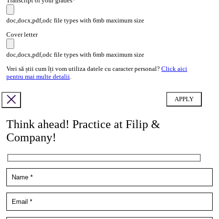
Transcript of your grades*
doc,docx,pdf,odc file types with 6mb maximum size
Cover letter
doc,docx,pdf,odc file types with 6mb maximum size
Vrei să știi cum îți vom utiliza datele cu caracter personal?
Click aici
pentru mai multe detalii
.
Think ahead! Practice at Filip &
Company!