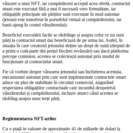
vânzare a unui NFT, iar cumpărătorul acceptă acea ofertă, contractul
smart este executat fără a mai fi necesară vreo formalitate, iar
obligațiile principale ale părților sunt executate în mod automat
(jetonul este transferat în portofelul virtual al cumpărătorului, iar
banii ajung în contul vânzătorului).
Beneficiul executării facile se răsfrânge și asupra celor ce nu sunt
părți la contractul smart dar beneficiază de pe urma lui. Astfel, în
situația în care creatorul jetonului deține un drept de suită (dreptul de
a primi o cotă-parte din prețul fiecărei revânzări) sau dacă platforma
percepe comision, acestea se colectează automat prin modul de
funcționare al contractului smart.
Fie că vorbim despre vânzarea jetonului sau închirierea acestuia,
mecanismul automat prin care sunt implementate contractele smart
aduce un plus de stabilitate în circuitul comercial, asigurând
respectarea obligațiilor contractuale care incumbă deopotrivă
vânzătorului și cumpărătorului, inclusiv atunci când acestea se
răsfrâng asupra unor terțe părți.
Reglementarea NFT-urilor
Cu o piață in valoare de aproximativ 41 de miliarde de dolari la