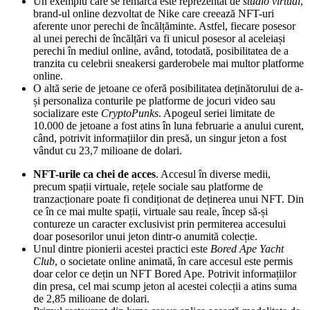
Un exemplu care se remarcă este reprezentat de
studio virtual
,
brand-ul online dezvoltat de Nike care creează NFT-uri
aferente unor perechi de încălțăminte. Astfel, fiecare posesor
al unei perechi de încălțări va fi unicul posesor al aceleiași
perechi în mediul online, având, totodată, posibilitatea de a
tranzita cu celebrii sneakersi garderobele mai multor platforme
online.
O altă serie de jetoane ce oferă posibilitatea deținătorului de a-
și personaliza conturile pe platforme de jocuri video sau
socializare este
CryptoPunks
. Apogeul seriei limitate de
10.000 de jetoane a fost atins în luna februarie a anului curent,
când, potrivit informațiilor din presă, un singur jeton a fost
vândut cu 23,7 milioane de dolari.
NFT-urile ca chei de acces
. Accesul în diverse medii,
precum spații virtuale, rețele sociale sau platforme de
tranzacționare poate fi condiționat de deținerea unui NFT. Din
ce în ce mai multe spații, virtuale sau reale, încep să-și
contureze un caracter exclusivist prin permiterea accesului
doar posesorilor unui jeton dintr-o anumită colecție.
Unul dintre pionierii acestei practici este
Bored Ape Yacht
Club
, o societate online animată, în care accesul este permis
doar celor ce dețin un NFT Bored Ape. Potrivit informațiilor
din presa, cel mai scump jeton al acestei colecții a atins suma
de 2,85 milioane de dolari.