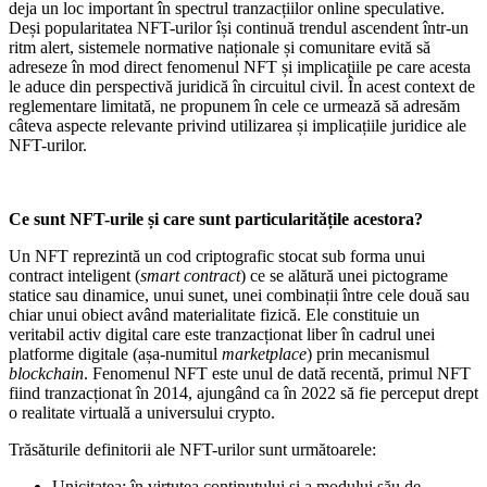
deja un loc important în spectrul tranzacțiilor online speculative.
Deși popularitatea NFT-urilor își continuă trendul ascendent într-un
ritm alert, sistemele normative naționale și comunitare evită să
adreseze în mod direct fenomenul NFT și implicațiile pe care acesta
le aduce din perspectivă juridică în circuitul civil. În acest context de
reglementare limitată, ne propunem în cele ce urmează să adresăm
câteva aspecte relevante privind utilizarea și implicațiile juridice ale
NFT-urilor.
Ce sunt NFT-urile și care sunt particularitățile acestora?
Un NFT reprezintă un cod criptografic stocat sub forma unui
contract inteligent (
smart contract
) ce se alătură unei pictograme
statice sau dinamice, unui sunet, unei combinații între cele două sau
chiar unui obiect având materialitate fizică. Ele constituie un
veritabil activ digital care este tranzacționat liber în cadrul unei
platforme digitale (așa-numitul
marketplace
) prin mecanismul
blockchain
. Fenomenul NFT este unul de dată recentă, primul NFT
fiind tranzacționat în 2014, ajungând ca în 2022 să fie perceput drept
o realitate virtuală a universului crypto.
Trăsăturile definitorii ale NFT-urilor sunt următoarele:
Unicitatea
: în virtutea conținutului și a modului său de