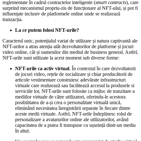
reglementate în cadrul contractelor inteligente (
smart contracts
), care
surprind mecanismul propriu-zis de funcționare al NFT-ului, și pot fi
influențate inclusiv de platformele online unde se realizează
tranzacția.
La ce putem folosi NFT-urile?
Caracterul unic, potențialul variat de utilizare și natura captivantă ale
NFT-urilor a atras atenția atât dezvoltatorilor de platforme și jocuri
video online, cât și oamenilor din mediul de business general. Astfel,
NFT-urile sunt utilizate la acest moment sub diverse forme:
NFT-urile ca activ virtual
. În contextul în care dezvoltatorii
de jocuri video, rețele de socializare și chiar producătorii de
articole vestimentare construiesc adevărate infrastructuri
virtuale care realizează sau facilitează accesul la produsele si
serviciile lor, NFT-urile sunt folosite ca mijloc de tranzitare a
mediilor virtuale de către utilizatori, oferindu-le acestora
posibilitatea de a-și crea o personalitate virtuală unică,
eliminând necesitatea înregistrării separate în fiecare dintre
aceste medii virtuale. Astfel, NFT-urile îndeplinesc rolul de
personalizare a avatarurilor online ale utilizatorilor, având
capacitatea de a putea fi transpuse cu ușurință dintr-un mediu
în altul.