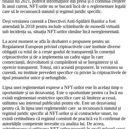
finalul lui 2021, potrivit informațiilor din presa și o continua creștere
în anul curent, NFT-urile nu se bucură încă de o reglementare legală
care să le recunoască statutul și regimul juridic specific.
Deși versiunea curentă a Directivei Anti-Spălării Banilor a fost
amendată în 2018 pentru include schimburile de monedă virtuală
sub incidența sa, situația NFT-urilor rămâne încă nereglementată.
La acest moment se afla în dezbateri o propunere pentru un
Regulament European privind criptoactivele care instituie diverse
obligații cu rolul de a crește gradul de transparență în comerțul
criptoactivelor și de a implementa un cadru sigur în care
comercianții, dezvoltatorii și cumpărătorii să se înregistreze și să
opereze transparent. Totuși, nici această propunere, în versiunea sa
curentă, nu instituie prevederi specifice cu privire la criptoactivele de
tipul jetoanelor unice și nefungibile.
Lipsa unei reglementari exprese a NFT-urilor este în același timp o
oportunitate și un dezavantaj. Este o oportunitate pentru ca încă nu
există reglementari restrictive specifice care să limiteze accesul,
utilitatea sau interesul publicului pentru ele. Este un dezavantaj
pentru că, în lipsa unei reglementări care sa recunoască statutul și
regimul juridic specific al NFT-urilor și al contractelor smart, nu
există certitudinea că regimul construit de practică va fi confirmat de
autoritățile competente investite cu analiza lui. De aceea,
achiziționarea și utilizarea NFT-urilor necesită în egală măsură curaj