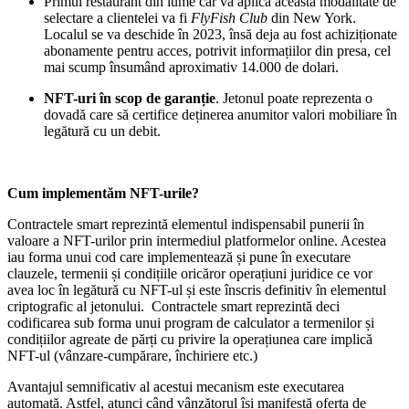
Primul restaurant din lume car va aplica această modalitate de
selectare a clientelei va fi
FlyFish Club
din New York.
Localul se va deschide în 2023, însă deja au fost achiziționate
abonamente pentru acces, potrivit informațiilor din presa, cel
mai scump însumând aproximativ 14.000 de dolari.
NFT-uri în scop de garanție
. Jetonul poate reprezenta o
dovadă care să certifice deținerea anumitor valori mobiliare în
legătură cu un debit.
Cum implementăm NFT-urile?
Contractele smart reprezintă elementul indispensabil punerii în
valoare a NFT-urilor prin intermediul platformelor online. Acestea
iau forma unui cod care implementează și pune în executare
clauzele, termenii și condițiile oricăror operațiuni juridice ce vor
avea loc în legătură cu NFT-ul și este înscris definitiv în elementul
criptografic al jetonului. Contractele smart reprezintă deci
codificarea sub forma unui program de calculator a termenilor și
condițiilor agreate de părți cu privire la operațiunea care implică
NFT-ul (vânzare-cumpărare, închiriere etc.)
Avantajul semnificativ al acestui mecanism este executarea
automată. Astfel, atunci când vânzătorul își manifestă oferta de