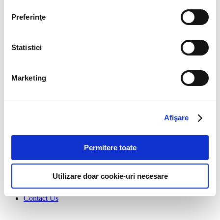
Email
Preferinţe
Message
Statistici
Send message
Subscribe to our newsletter
Marketing
Stay up to date with the latest. Join Our Email List.
Afişare
Permitere toate
Utilizare doar cookie-uri necesare
Story
Manifesto
Contact Us