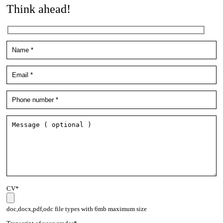
Think ahead!
CV*
doc,docx,pdf,odc file types with 6mb maximum size