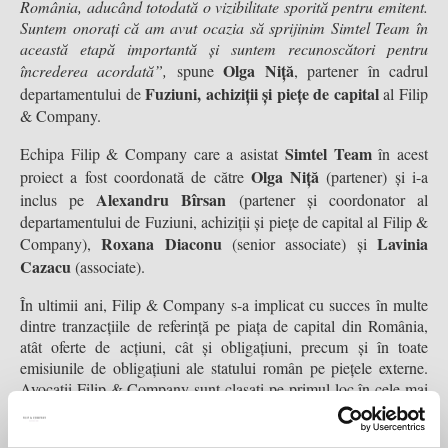
România, aducând totodată o vizibilitate sporită pentru emitent.
Suntem onorați că am avut ocazia să sprijinim Simtel Team în
această etapă importantă și suntem recunoscători pentru
Olga Niță
încrederea acordată
”,
spune
, partener în cadrul
Fuziuni, achiziții și piețe de capital
departamentului de
al Filip
& Company.
Simtel Team
Echipa Filip & Company care a asistat
în acest
Olga Niță
proiect a fost coordonată de către
(partener) și i-a
Alexandru Bîrsan
inclus pe
(partener și coordonator al
departamentului de Fuziuni, achiziții și piețe de capital al Filip &
Roxana Diaconu
Lavinia
Company),
(senior associate) și
Cazacu
(associate).
În ultimii ani, Filip & Company s-a implicat cu succes în multe
dintre tranzacțiile de referință pe piața de capital din România,
atât oferte de acțiuni, cât și obligațiuni, precum și în toate
emisiunile de obligațiuni ale statului român pe piețele externe.
Avocații Filip & Company sunt clasați pe primul loc în cele mai
Chambers and partners,
prestigioase directoare internaționale
Legal 500 și IFLR
Piețe de capital
în practica de
atât la nivel