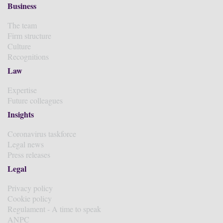
Business
The team
Firm structure
Culture
Recognitions
Law
Expertise
Future colleagues
Insights
Coronavirus taskforce
Legal news
Press releases
Legal
Privacy policy
Cookie policy
Regulament - A time to speak
ANPC