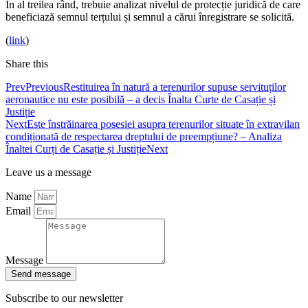
În al treilea rând, trebuie analizat nivelul de protecție juridică de care
beneficiază semnul terțului și semnul a cărui înregistrare se solicită.
(
link
)
Share this
Prev
Previous
Restituirea în natură a terenurilor supuse servituților
aeronautice nu este posibilă – a decis Înalta Curte de Casație și
Justiție
Next
Este înstrăinarea posesiei asupra terenurilor situate în extravilan
condiționată de respectarea dreptului de preempțiune? – Analiza
Înaltei Curți de Casație și Justiție
Next
Leave us a message
Name
Email
Message
Send message
Subscribe to our newsletter