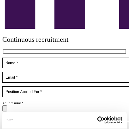
Continuous recruitment
Your resume*
doc,docx,pdf,odc file types with 4mb maximum size