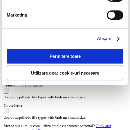
Marketing
Afişare
Permitere toate
CV*
Utilizare doar cookie-uri necesare
doc,docx,pdf,odc file types with 6mb maximum size
Transcript of your grades*
doc,docx,pdf,odc file types with 6mb maximum size
Cover letter
doc,docx,pdf,odc file types with 6mb maximum size
Vrei să știi cum îți vom utiliza datele cu caracter personal?
Click aici