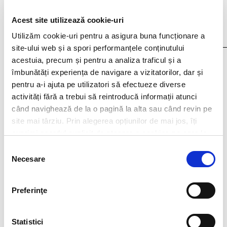
Acest site utilizează cookie-uri
Utilizăm cookie-uri pentru a asigura buna funcționare a
site-ului web și a spori performanțele conținutului
acestuia, precum și pentru a analiza traficul și a
I agree that my personal data contained in my resume, as well as in other
documents submitted to Filip & Company for recruitment purposes (such as
îmbunătăți experiența de navigare a vizitatorilor, dar și
cover letter, any recommendations provided, if applicable) to be stored and
pentru a-i ajuta pe utilizatori să efectueze diverse
processed by Filip & Company in connection with the creation of a recruitment
database and to be contacted by Filip & Company for new
activități fără a trebui să reintroducă informații atunci
employment/collaboration opportunities by using the contact details included
când navighează de la o pagină la alta sau când revin pe
in my resume.
More details here.
site mai târziu. Prin alegerea opțiunilor de mai jos, îți
exprimi acordul explicit de stocare a cookies pe care le-
ai selectat. Citeste Politica privind cookies
Click aici
.
Selecția
Think ahead!
Necesare
consimțământului
Preferinţe
Statistici