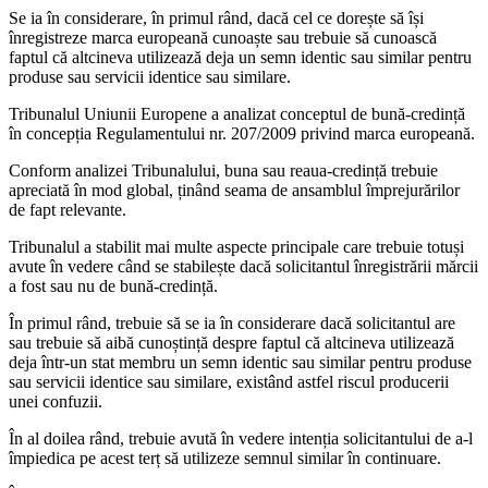
Se ia în considerare, în primul rând, dacă cel ce dorește să își
înregistreze marca europeană cunoaște sau trebuie să cunoască
faptul că altcineva utilizează deja un semn identic sau similar pentru
produse sau servicii identice sau similare.
Tribunalul Uniunii Europene a analizat conceptul de bună-credință
în concepția Regulamentului nr. 207/2009 privind marca europeană.
Conform analizei Tribunalului, buna sau reaua-credință trebuie
apreciată în mod global, ținând seama de ansamblul împrejurărilor
de fapt relevante.
Tribunalul a stabilit mai multe aspecte principale care trebuie totuși
avute în vedere când se stabilește dacă solicitantul înregistrării mărcii
a fost sau nu de bună-credință.
În primul rând, trebuie să se ia în considerare dacă solicitantul are
sau trebuie să aibă cunoștință despre faptul că altcineva utilizează
deja într-un stat membru un semn identic sau similar pentru produse
sau servicii identice sau similare, existând astfel riscul producerii
unei confuzii.
În al doilea rând, trebuie avută în vedere intenția solicitantului de a-l
împiedica pe acest terț să utilizeze semnul similar în continuare.