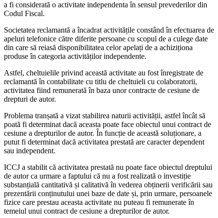
a fi considerată o activitate independenta în sensul prevederilor din
Codul Fiscal.
Societatea reclamantă a încadrat activitățile constând în efectuarea de
apeluri telefonice către diferite persoane cu scopul de a culege date
din care să reiasă disponibilitatea celor apelați de a achiziționa
produse în categoria activităților independente.
Astfel, cheltuielile privind această activitate au fost înregistrate de
reclamantă în contabilitate cu titlu de cheltuieli cu colaboratorii,
activitatea fiind remunerată în baza unor contracte de cesiune de
drepturi de autor.
Problema tranșată a vizat stabilirea naturii activității, astfel încât să
poată fi determinat dacă aceasta poate face obiectul unui contract de
cesiune a drepturilor de autor. În funcție de această soluționare, a
putut fi determinat dacă activitatea prestată are caracter dependent
sau independent.
ICCJ a stabilit că activitatea prestată nu poate face obiectul dreptului
de autor ca urmare a faptului că nu a fost realizată o investiție
substanțială cantitativă și calitativă în vederea obținerii verificării sau
prezentării conținutului unei baze de date și, prin urmare, persoanele
fizice care prestau aceasta activitate nu puteau fi remunerate în
temeiul unui contract de cesiune a drepturilor de autor.