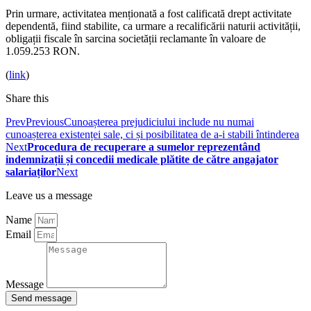
Prin urmare, activitatea menționată a fost calificată drept activitate
dependentă, fiind stabilite, ca urmare a recalificării naturii activității,
obligații fiscale în sarcina societății reclamante în valoare de
1.059.253 RON.
(
link
)
Share this
Prev
Previous
Cunoașterea prejudiciului include nu numai
cunoașterea existenței sale, ci și posibilitatea de a-i stabili întinderea
Next
Procedura de recuperare a sumelor reprezentând
indemnizații și concedii medicale plătite de către angajator
salariaților
Next
Leave us a message
Name
Email
Message
Send message