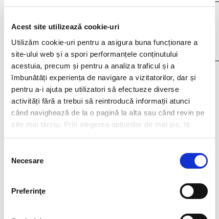
Acest site utilizează cookie-uri
Utilizăm cookie-uri pentru a asigura buna funcționare a
site-ului web și a spori performanțele conținutului
acestuia, precum și pentru a analiza traficul și a
I agree that my personal data contained in my resume, as well as in other
îmbunătăți experiența de navigare a vizitatorilor, dar și
documents submitted to Filip & Company for recruitment purposes (such as
pentru a-i ajuta pe utilizatori să efectueze diverse
cover letter, any recommendations provided, if applicable) to be stored and
processed by Filip & Company in connection with the creation of a recruitment
activități fără a trebui să reintroducă informații atunci
database and to be contacted by Filip & Company for new
când navighează de la o pagină la alta sau când revin pe
employment/collaboration opportunities by using the contact details included
in my resume.
More details here.
site mai târziu. Prin alegerea opțiunilor de mai jos, îți
exprimi acordul explicit de stocare a cookies pe care le-
ai selectat. Citeste Politica privind cookies
Click aici
.
Selecția
Necesare
consimțământului
Think ahead!
Preferinţe