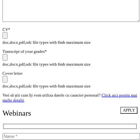
CV*
doc,docx,pdf,odc file types with 6mb maximum size
Transcript of your grades*
doc,docx,pdf,odc file types with 6mb maximum size
Cover letter
doc,docx,pdf,odc file types with 6mb maximum size
Vrei să știi cum îți vom utiliza datele cu caracter personal?
Click aici pentru mai
multe detalii
.
Webinars