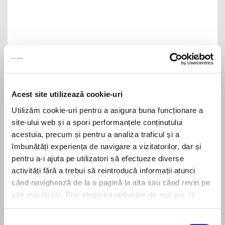
The government has adopted three draft laws
aimed at preventing harassment and violence
Acest site utilizează cookie-uri
Utilizăm cookie-uri pentru a asigura buna funcționare a
site-ului web și a spori performanțele conținutului
acestuia, precum și pentru a analiza traficul și a
The reasoning behind the HCCJ’s decision to
îmbunătăți experiența de navigare a vizitatorilor, dar și
classify maternal risk leave as a case of
pentru a-i ajuta pe utilizatori să efectueze diverse
suspension of the individual employment
activități fără a trebui să reintroducă informații atunci
contract, published in the Official Gazette
când navighează de la o pagină la alta sau când revin pe
site mai târziu. Prin alegerea opțiunilor de mai jos, îți
exprimi acordul explicit de stocare a cookies pe care le-
ai selectat. Citeste Politica privind cookies
Click aici
.
Selecția