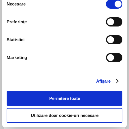
Necesare
consimțământului
Preferinţe
The directive clarifying the functioning of
European Works Councils has been published
in the Official Journal of the European Union
Statistici
Marketing
Afişare
The transition period for the implementation
of REGES has expired – employers may be
Permitere toate
fined up to RON 20,000 for not registering
with REGES-Online
Utilizare doar cookie-uri necesare