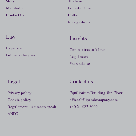
Story
The team
Manifesto
Firm structure
Contact Us
Culture
Recognitions
Law
Insights
Expertise
Coronavirus taskforce
Future colleagues
Legal news
Press releases
Legal
Contact us
Privacy policy
Equilibrium Building, 8th Floor
Cookie policy
office@filipandcompany.com
Regulament - A time to speak
+40 21 527 2000
ANPC