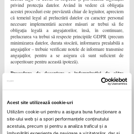
privind protecția datelor. Având în vedere că obligația
acestei proceduri este prevăzută chiar de legiuitor, apreciem
că temeiul legal al prelucrării datelor cu caracter personal
necesare implementării acestor măsuri ar trebui să fie
obligația legală a angajatorilor, însă, în continuare,
prelucrarea va trebui să respecte principiile GDPR (precum
minimizarea datelor, durata stocării, informarea prealabilă a
angajaților – trebuie verificate notele de informare transmise
angajaților, pentru a se asigura că sunt suficient de
acoperitoare pentru această ipoteză).
Procedura de decontare a indemnizației de către
angajator
Pentru decontarea sumelor pentru plata indemnizației
aferente acestor zile libere, angajatorul trebuie să depună o
Acest site utilizează cookie-uri
cerere la agenția județeană pentru ocuparea forței de muncă,
respectiv a municipiului București, în a cărei rază teritorială
Utilizăm cookie-uri pentru a asigura buna funcționare a
își desfășoară activitatea angajatorul/ sucursala/ punctul de
site-ului web și a spori performanțele conținutului
lucru.
acestuia, precum și pentru a analiza traficul și a
Cererea trebuie
să conțină următoarele elemente obligatorii
:
îmbunătăți experiența de navigare a vizitatorilor, dar și