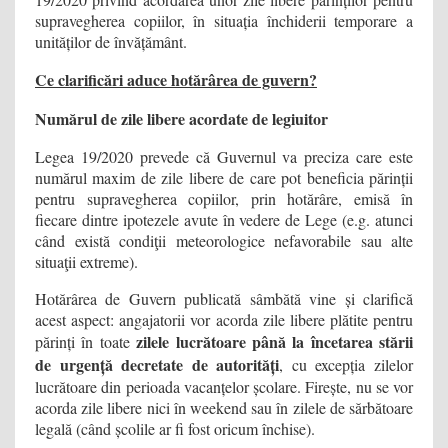
supravegherea copiilor, în situația închiderii temporare a
unităților de învățământ.
Ce clarificări aduce hotărârea de guvern?
Numărul de zile libere acordate de legiuitor
Legea 19/2020 prevede că Guvernul va preciza care este
numărul maxim de zile libere de care pot beneficia părinții
pentru supravegherea copiilor, prin hotărâre, emisă în
fiecare dintre ipotezele avute în vedere de Lege (e.g. atunci
când există condiţii meteorologice nefavorabile sau alte
situaţii extreme).
Hotărârea de Guvern publicată sâmbătă vine și clarifică
acest aspect: angajatorii vor acorda zile libere plătite pentru
zilele lucrătoare până la încetarea stării
părinți în toate
de urgență decretate de autorități
, cu excepția zilelor
lucrătoare din perioada vacanțelor școlare. Firește, nu se vor
acorda zile libere nici în weekend sau în zilele de sărbătoare
legală (când școlile ar fi fost oricum închise).