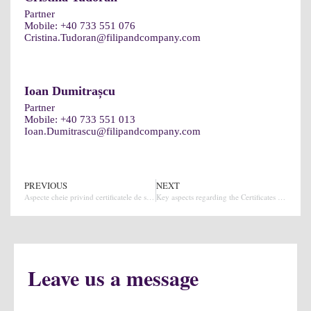
Partner
Mobile:
+40 733 551 076
Cristina.Tudoran@filipandcompany.com
Ioan Dumitrașcu
Partner
Mobile:
+40 733 551 013
Ioan.Dumitrascu@filipandcompany.com
PREVIOUS
NEXT
Aspecte cheie privind certificatele de stare de urgenta
Key aspects regarding the Certificates for State of Emergency
Leave us a message