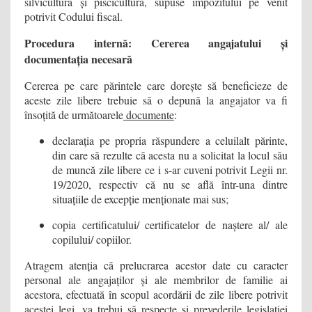
silvicultură și piscicultură, supuse impozitului pe venit
potrivit Codului fiscal.
Procedura internă: Cererea angajatului și
documentația necesară
Cererea pe care părintele care dorește să beneficieze de
aceste zile libere trebuie să o depună la angajator va fi
însoțită de următoarele
documente
:
declarația pe propria răspundere a celuilalt părinte,
din care să rezulte că acesta nu a solicitat la locul său
de muncă zile libere ce i s-ar cuveni potrivit Legii nr.
19/2020, respectiv că nu se află într-una dintre
situațiile de excepție menționate mai sus;
copia certificatului/ certificatelor de naștere al/ ale
copilului/ copiilor.
Atragem atenția că prelucrarea acestor date cu caracter
personal ale angajaților și ale membrilor de familie ai
acestora, efectuată în scopul acordării de zile libere potrivit
acestei legi, va trebui să respecte și prevederile legislației