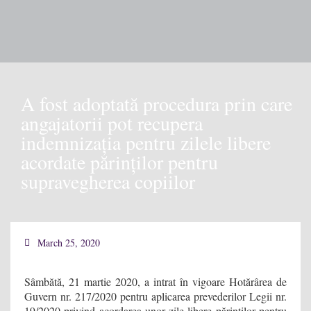
Our 
A fost adoptată procedura prin care
angajatorii pot recupera
indemnizația pentru zilele libere
acordate părinților pentru
supravegherea copiilor
March 25, 2020
Sâmbătă, 21 martie 2020, a intrat în vigoare Hotărârea de
Guvern nr. 217/2020 pentru aplicarea prevederilor Legii nr.
19/2020 privind acordarea unor zile libere părinților pentru