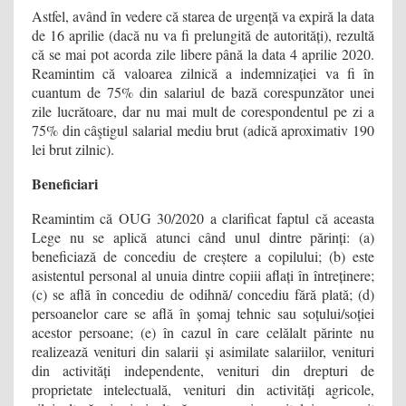
Astfel, având în vedere că starea de urgență va expiră la data
de 16 aprilie (dacă nu va fi prelungită de autorități), rezultă
că se mai pot acorda zile libere până la data 4 aprilie 2020.
Reamintim că valoarea zilnică a indemnizației va fi în
cuantum de 75% din salariul de bază corespunzător unei
zile lucrătoare, dar nu mai mult de corespondentul pe zi a
75% din câştigul salarial mediu brut (adică aproximativ 190
lei brut zilnic).
Beneficiari
Reamintim că OUG 30/2020 a clarificat faptul că aceasta
Lege nu se aplică atunci când unul dintre părinți: (a)
beneficiază de concediu de creștere a copilului; (b) este
asistentul personal al unuia dintre copiii aflați în întreținere;
(c) se află în concediu de odihnă/ concediu fără plată; (d)
persoanelor care se află în șomaj tehnic sau soțului/soției
acestor persoane; (e) în cazul în care celălalt părinte nu
realizează venituri din salarii și asimilate salariilor, venituri
din activități independente, venituri din drepturi de
proprietate intelectuală, venituri din activități agricole,