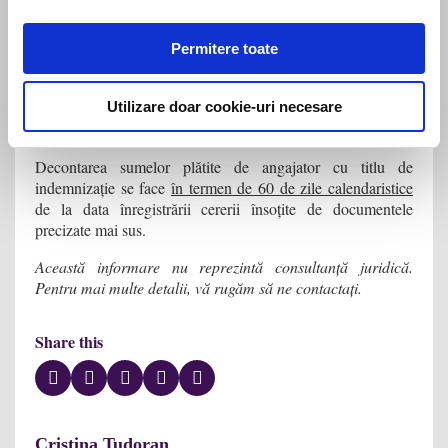
principiu,
prin e-mail
către agențiile pentru ocuparea forței
de muncă relevante,
în cel mult 30 de zile de la data
efectuării plății contribuțiilor și impozitelor aferente
Permitere toate
indemnizației. Având în vedere formularea imperativă a
textului de lege,
apreciem că în cazul depășirii acestui
termen, angajatorul nu va mai putea beneficia de decontarea
Utilizare doar cookie-uri necesare
indemnizațiilor din bugetul de stat.
Decontarea sumelor plătite de angajator cu titlu de
indemnizație se face
în termen de 60 de zile calendaristice
de la data înregistrării cererii însoțite de documentele
precizate mai sus.
Această informare nu reprezintă consultanță juridică.
Pentru mai multe detalii, vă rugăm să ne contactați.
Share this
Cristina Tudoran